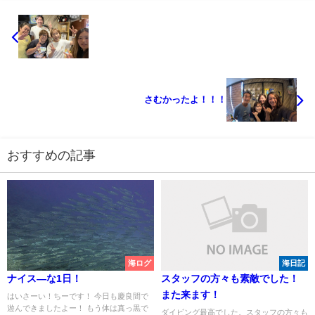
さむかったよ！！！
おすすめの記事
海ログ
海日記
ナイス―な1日！
スタッフの方々も素敵でした！
また来ます！
はいさーい！ちーです！ 今日も慶良間で
遊んできましたよー！ もう体は真っ黒で
ダイビング最高でした。スタッフの方々も