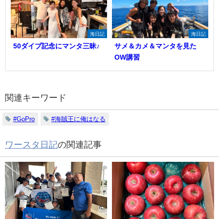
海日記
海日記
50ダイブ記念にマンタ三昧♪
サメ＆カメ＆マンタを見た
OW講習
関連キーワード
#GoPro
#海賊王に俺はなる
ワースタ日記
の関連記事