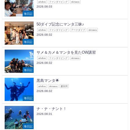
arkdive
ファンダイビング
okinawa
2026.08.03
海日記
50ダイブ記念にマンタ三昧♪
arkdive
ファンダイビング
アークダイブ
okinawa
2026.08.02
海日記
サメ＆カメ＆マンタを見たOW講習
arkdive
ファンダイビング
okinawa
2026.08.02
海日記
黒島マンタ🌟
arkdive
okinawa
慶良間
2026.08.02
海日記
ナ・ナ・ナント！
2026.08.01
海日記