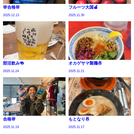
🌸合格🌸
フルーツ大国🍎
2025.12.13
2025.11.30
部活飲み🍻
オカゲサマ製麺🍜
2025.11.24
2025.11.21
合格🌸
もとなり🍜
2025.11.19
2025.11.17