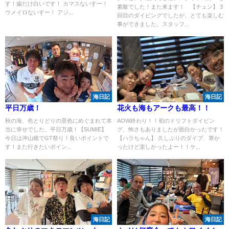
す！歯だけ白いです！ カマスないすー！
素敵でした！また来ます！ 【チュン】 3
ウメイロないすー！ アジ...
回目のダイビングでしたが、とても楽しむ
事ができました。スタッフ...
海日記
海日記
平日万歳！
花火も海もアークも最高！！
秋の海、色とりどりの景色にめぐまれて本
AOW終わり！！初のドリフトダイビン
当に幸せでした。平日万歳！【SUMIE】
グ、怖さもありましたが面白かったです！
今日は沖山礁でGT祭り！良いポイントで
【ハラちゃん】 久しぶりのダイブ、寒か
す！また行きたいポイン...
ったけど楽しかったよー！！ケ...
海日記
海日記