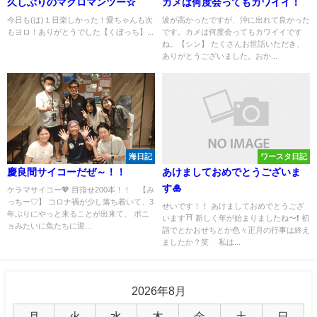
久しぶりのマクロマンツー☆
カメは何度会ってもカワイイ！
今日も(は)１日楽しかった！愛ちゃんも次
波が高かったですが、沖に出れて良かった
もヨロ！ありがとうでした【くぼっち】...
です。カメは何度会ってもカワイイです
ね。【シン】 たくさんお世話いただき、
ありがとうございました。おか...
海日記
ワースタ日記
慶良間サイコーだぜ～！！
あけましておめでとうございま
す🎍
ケラマサイコー💖 目指せ200本！！ 【み
っちー♡】 コロナ禍が少し落ち着いて、3
せいです！！ あけましておめでとうござ
年ぶりにやっと来ることが出来て、 ポニ
います⛩ 新しく年が始まりましたね〜❗️ 初
ョみたいに魚たちに迎...
詣でとかおせちとか色々正月の行事は終え
ましたか？笑 私は...
2026年8月
月
火
水
木
金
土
日