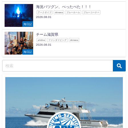
海況バツグン、べったべた！！！
アークダイブ
okinawa
ブルーホール
ブルーコーナー
2026.08.01
海日記
チーム滋賀県
arkdive
ファンダイビング
okinawa
2026.08.01
海日記