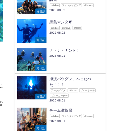
arkdive
ファンダイビング
okinawa
2026.08.02
海日記
黒島マンタ🌟
arkdive
okinawa
慶良間
2026.08.02
海日記
ナ・ナ・ナント！
2026.08.01
ゃ
海日記
ろ
海況バツグン、べったべ
た！！！
に
アークダイブ
okinawa
ブルーホール
ブルーコーナー
海日記
2026.08.01
皆
チーム滋賀県
arkdive
ファンダイビング
okinawa
2026.08.01
海日記