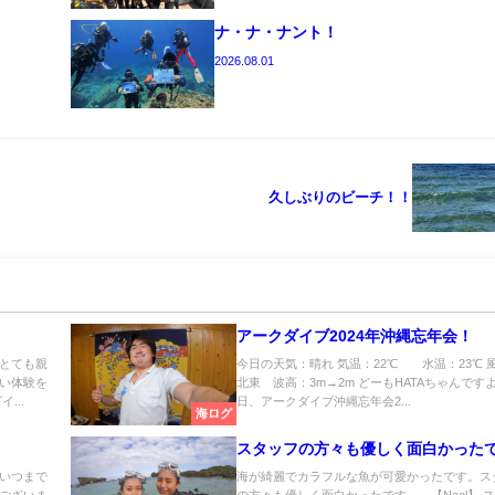
ナ・ナ・ナント！
2026.08.01
久しぶりのビーチ！！
アークダイブ2024年沖縄忘年会！
とても親
今日の天気：晴れ 気温：22℃ 水温：23℃ 
い体験を
北東 波高：3m→2m どーもHATAちゃんです
...
日、アークダイブ沖縄忘年会2...
海ログ
スタッフの方々も優しく面白かった
いつまで
海が綺麗でカラフルな魚が可愛かったです。ス