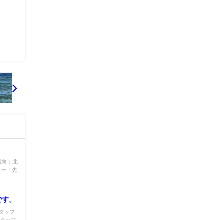
風向：北
よー！先
です。
タッフ