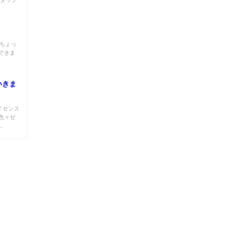
スタッフ
はちょっ
できま
いきま
イセンス
色々ゼ
.