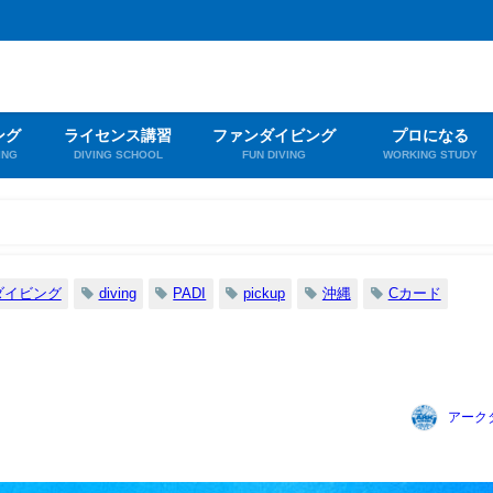
ング
ライセンス講習
ファンダイビング
プロになる
ING
DIVING SCHOOL
FUN DIVING
WORKING STUDY
ダイビング
diving
PADI
pickup
沖縄
Cカード
アーク