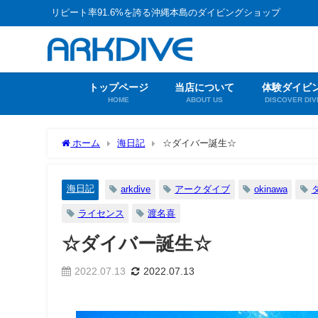
リピート率91.6%を誇る沖縄本島のダイビングショップ
トップページ
当店について
体験ダイビ
HOME
ABOUT US
DISCOVER DIV
ホーム
海日記
☆ダイバー誕生☆
海日記
arkdive
アークダイブ
okinawa
ライセンス
渡名喜
☆ダイバー誕生☆
2022.07.13
2022.07.13