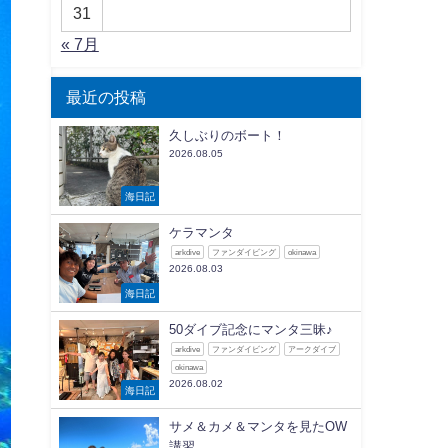
31
« 7月
最近の投稿
久しぶりのボート！
2026.08.05
海日記
ケラマンタ
arkdive
ファンダイビング
okinawa
2026.08.03
海日記
50ダイブ記念にマンタ三昧♪
arkdive
ファンダイビング
アークダイブ
okinawa
2026.08.02
海日記
サメ＆カメ＆マンタを見たOW
講習