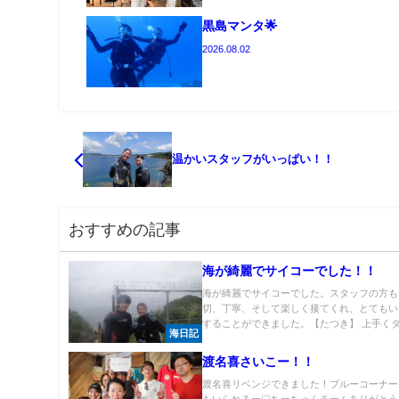
黒島マンタ🌟
2026.08.02
温かいスタッフがいっぱい！！
おすすめの記事
海が綺麗でサイコーでした！！
海が綺麗でサイコーでした。スタッフの方も
切、丁寧、そして楽しく接てくれ、とてもい
することができました。【たつき】 上手くダイ
海日記
渡名喜さいこー！！
渡名喜リベンジできました！ブルーコーナー