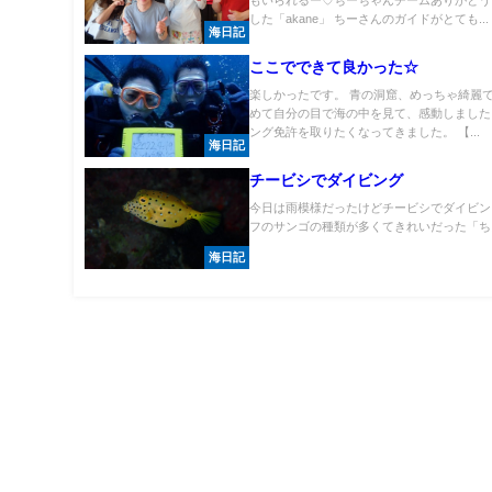
もいられるー♡ちーちゃんチームありがとう
した「akane」 ちーさんのガイドがとても...
海日記
ここでできて良かった☆
楽しかったです。 青の洞窟、めっちゃ綺麗で
めて自分の目で海の中を見て、感動しました
ング免許を取りたくなってきました。 【...
海日記
チービシでダイビング
今日は雨模様だったけどチービシでダイビン
フのサンゴの種類が多くてきれいだった「ちえ
海日記