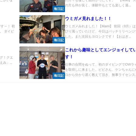
ございま
の方々も優しく面白かったです。 【Noel】 
の方も仲が良く、体験中もとても楽しく過...
海日記
ウミガメ見れました！！
す～！ 初
ウミガメみれました！【Mami】 前回（9月）
。 ダイビ
ぴり濁っていたけど、今日はバッチリリベンジ
した。また次回もヨロシクです！【おはぎ...
海日記
これから趣味としてエンジョイして
す！
グ！クエ
み」...
仕事の合間をぬって、初のダイビングでOWラ
を取得しに来ました。ビビさん、ケンちゃんに
ロから分かり易く教えて頂き、無事ライセンス..
海日記