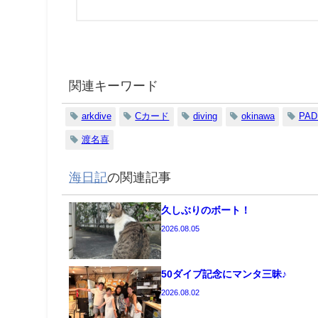
関連キーワード
arkdive
Cカード
diving
okinawa
PAD
渡名喜
海日記
の関連記事
久しぶりのボート！
2026.08.05
50ダイブ記念にマンタ三昧♪
2026.08.02