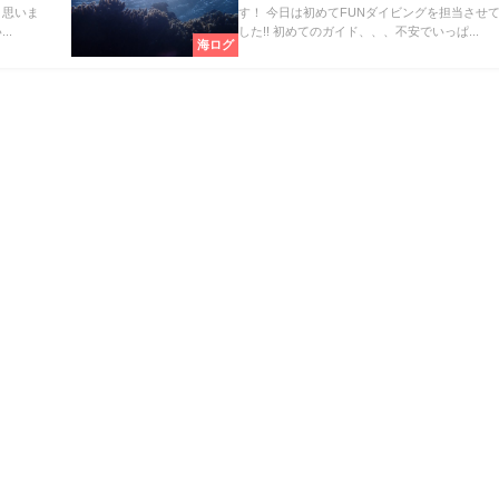
と思いま
す！ 今日は初めてFUNダイビングを担当させ
..
した!! 初めてのガイド、、、不安でいっぱ...
海ログ