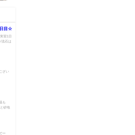
1日目☆
実習1日
が流石は
ござい
温も
ると砂地
でー