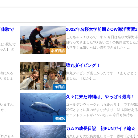
て体験で
2022年名桜大学前期☆OW海洋実習
こんちゃ～！ひろでーす☆ 今日は名桜大学海洋
目行ってきましたYO あいにくの梅雨空でした
)が親切で
大学生！元気いっぱい講習できました～...
ゃん】 ダ
名桜日記
弾丸ダイビング！
海に来る
弾丸ダイビング楽しかったです！！ありがとう
潜りましょ
ました。【ゆか】...
海日記
久々に来た沖縄は、やっぱり最高！
きていますね
ゴールデンウィークももう終わり！ ですが気
とか、
29℃とまさに夏の始まり始まり～🌞 太陽があ
のコントラストがハンパない♪ 今日も気持ち...
海日記
カムの成長日記 初FUNガイド編☆
ブログも４
お久しぶりの投稿失礼しまーす！香村【かむ】