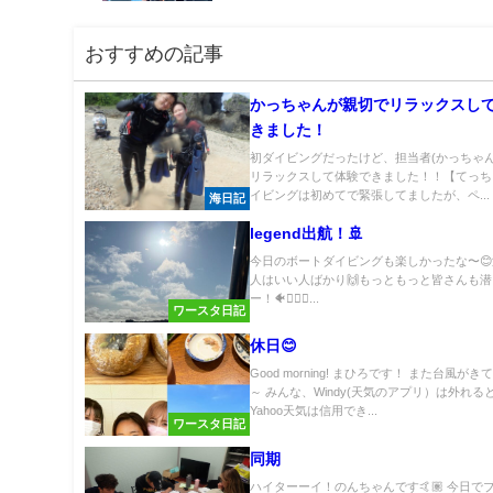
おすすめの記事
かっちゃんが親切でリラックスし
きました！
初ダイビングだったけど、担当者(かっちゃん
リラックスして体験できました！！【てっち
イビングは初めてで緊張してましたが、ペ...
海日記
legend出航！🚢
今日のボートダイビングも楽しかったな〜
人はいい人ばかり🙌もっともっと皆さんも
ー！🐠🙋🏽‍♂️...
ワースタ日記
休日😊
Good morning! まひろです！ また台風が
～ みんな、Windy(天気のアプリ）は外れる
Yahoo天気は信用でき...
ワースタ日記
同期
ハイターーイ！のんちゃんです🤙🏽 今日で