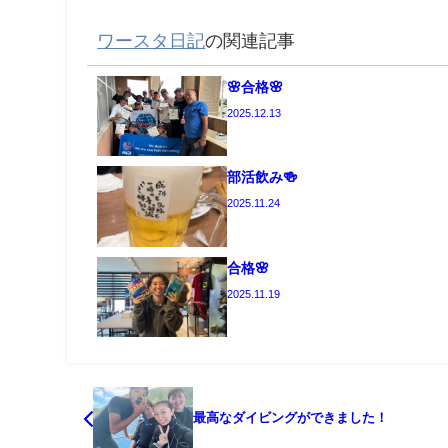
ワースタ日記
の関連記事
🌸合格🌸
2025.12.13
部活飲み🍻
2025.11.24
合格🌸
2025.11.19
最高なダイビングができました！