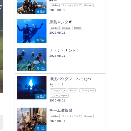
arkdive
ファンダイビング
okinawa
2026.08.02
海日記
黒島マンタ🌟
arkdive
okinawa
慶良間
2026.08.02
海日記
ナ・ナ・ナント！
2026.08.01
海日記
海況バツグン、べったべ
た！！！
アークダイブ
okinawa
ブルーホール
ブルーコーナー
海日記
2026.08.01
チーム滋賀県
arkdive
ファンダイビング
okinawa
2026.08.01
海日記