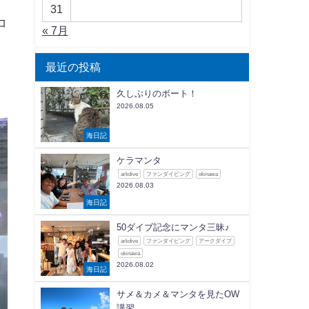
31
コ
« 7月
最近の投稿
久しぶりのボート！
2026.08.05
海日記
ケラマンタ
arkdive
ファンダイビング
okinawa
2026.08.03
海日記
50ダイブ記念にマンタ三昧♪
arkdive
ファンダイビング
アークダイブ
okinawa
2026.08.02
海日記
サメ＆カメ＆マンタを見たOW
講習