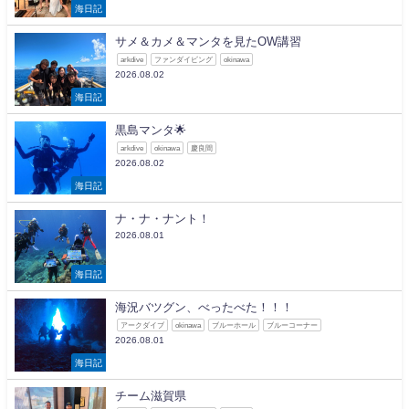
海日記
サメ＆カメ＆マンタを見たOW講習
arkdive
ファンダイビング
okinawa
2026.08.02
海日記
黒島マンタ🌟
arkdive
okinawa
慶良間
2026.08.02
海日記
ナ・ナ・ナント！
2026.08.01
海日記
海況バツグン、べったべた！！！
アークダイブ
okinawa
ブルーホール
ブルーコーナー
2026.08.01
海日記
チーム滋賀県