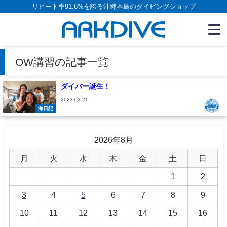
リピート率91.6%を誇る沖縄本島のダイビングショップ
OW講習の記事一覧
ダイバー誕生！
2023.03.21
海日記
2026年8月
月
火
水
木
金
土
日
1
2
3
4
5
6
7
8
9
10
11
12
13
14
15
16