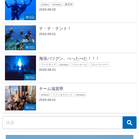
arkdive
okinawa
慶良間
2026.08.02
海日記
ナ・ナ・ナント！
2026.08.01
海日記
海況バツグン、べったべた！！！
アークダイブ
okinawa
ブルーホール
ブルーコーナー
2026.08.01
海日記
チーム滋賀県
arkdive
ファンダイビング
okinawa
2026.08.01
海日記