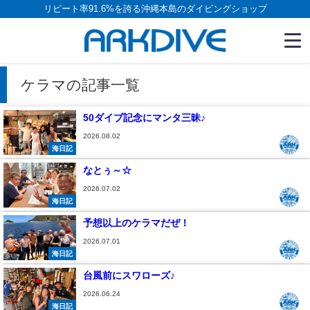
リピート率91.6%を誇る沖縄本島のダイビングショップ
ケラマの記事一覧
50ダイブ記念にマンタ三昧♪
2026.08.02
海日記
なとぅ～☆
2026.07.02
海日記
予想以上のケラマだぜ！
2026.07.01
海日記
台風前にスワローズ♪
2026.06.24
海日記