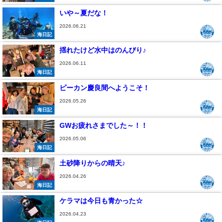
いや～夏だな！
2026.06.21
海日記
揺れたけど水中はのんびり♪
2026.06.11
海日記
ピーカン慶良間へようこそ！
2026.05.26
海日記
GWお疲れさまでした～！！
2026.05.06
海日記
土砂降りからの晴天♪
2026.04.26
海日記
ケラマは今日も青かった☆
2026.04.23