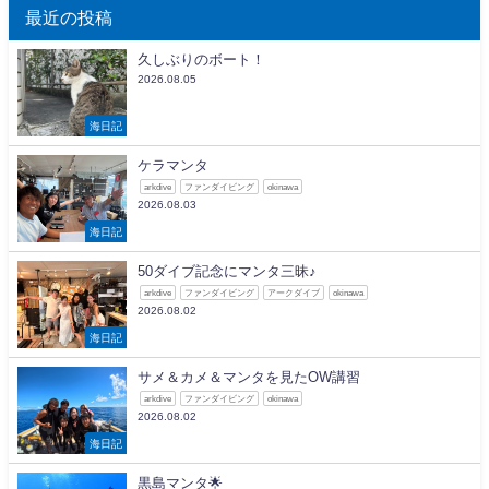
最近の投稿
久しぶりのボート！
2026.08.05
海日記
ケラマンタ
arkdive
ファンダイビング
okinawa
2026.08.03
海日記
50ダイブ記念にマンタ三昧♪
arkdive
ファンダイビング
アークダイブ
okinawa
2026.08.02
海日記
サメ＆カメ＆マンタを見たOW講習
arkdive
ファンダイビング
okinawa
2026.08.02
海日記
黒島マンタ🌟