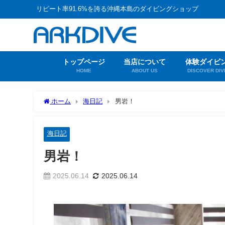
リピート率91.6%を誇る沖縄本島のダイビングショップ
トップページ
当店について
体験ダイビ
HOME
ABOUT US
DISCOVER DIV
ホーム
海日記
男岩！
海日記
男岩！
2025.06.14
2025.06.14