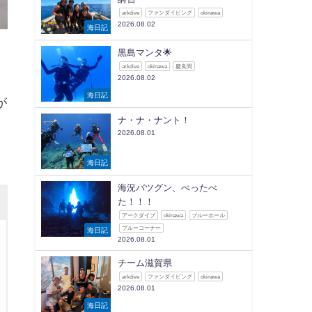
arkdive
ファンダイビング
okinawa
2026.08.02
海日記
黒島マンタ🌟
arkdive
okinawa
慶良間
2026.08.02
海日記
が
ナ・ナ・ナント！
2026.08.01
海日記
海況バツグン、べったべ
た！！！
アークダイブ
okinawa
ブルーホール
ブルーコーナー
海日記
2026.08.01
チーム滋賀県
arkdive
ファンダイビング
okinawa
2026.08.01
海日記