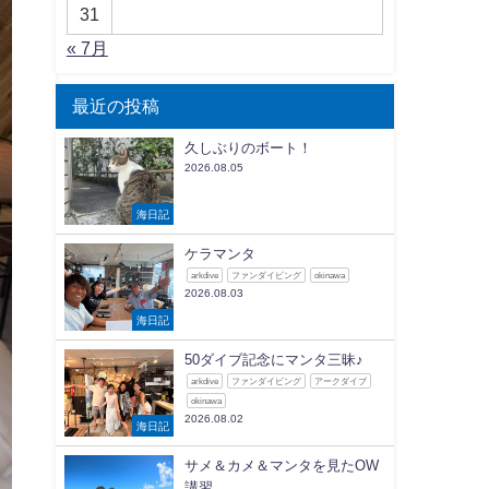
31
« 7月
最近の投稿
久しぶりのボート！
2026.08.05
海日記
ケラマンタ
arkdive
ファンダイビング
okinawa
2026.08.03
海日記
50ダイブ記念にマンタ三昧♪
arkdive
ファンダイビング
アークダイブ
okinawa
2026.08.02
海日記
サメ＆カメ＆マンタを見たOW
講習