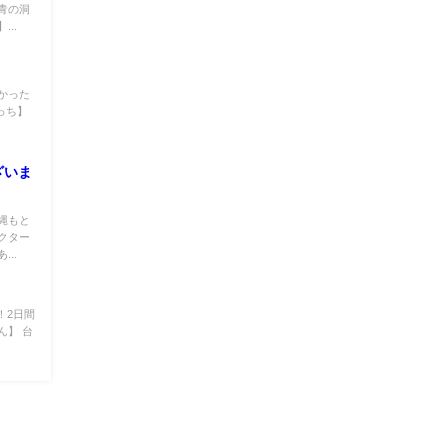
青の洞
..
かった
っち】
ざいま
縄もと
クター
..
！2日間
ん】 台