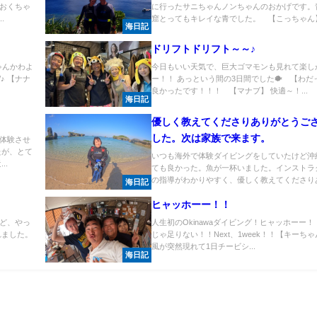
おくちゃ
に行ったサニちゃんノンちゃんのおかげです。
.
窟とってもキレイな青でした。 【こっちゃん】.
海日記
ドリフトドリフト～～♪
ゃんかわよ
今日もいい天気で、巨大ゴマモンも見れて楽し
♪ 【ナナ
ー！！ あっという間の3日間でした🐡 【わだ
良かったです！！！ 【マナブ】 快適～！...
海日記
優しく教えてくださりありがとうご
した。次は家族で来ます。
体験させ
たが、とて
いつも海外で体験ダイビングをしていたけど沖
..
ても良かった。魚が一杯いました。インストラ
の指導がわかりやすく、優しく教えてくださりあ.
海日記
ヒャッホーー！！
ど、やっ
人生初のOkinawaダイビング！ヒャッホーー！
れました。
じゃ足りない！！Next、1week！！【キーちゃ
風が突然現れて1日チービシ...
海日記