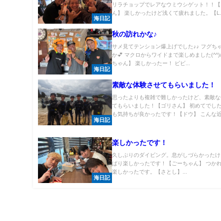
リラチョップでレアなウミウシゲット！！【
ん】 楽しかったけど浅くて疲れました。【L..
海日記
秋の訪れかな♪
サメ見てテンション爆上げでした♪♪ フグち
か💕 マクロからワイドまで楽しめました(^^)/
ちゃん】 楽しかったー！ ビビ...
海日記
素敵な体験させてもらいました！
思ったよりも複雑で難しかったけど、素敵な
てもらいました！【ゴリさん】 初めてでし
も気持ちが良かったです！【ドウ】 こんな近.
海日記
楽しかったです！
久しぶりのダイビング。息がしづらかったけ
ぱり楽しかったです！【ごーちゃん】 つか
楽しかったです。【さとし】...
海日記