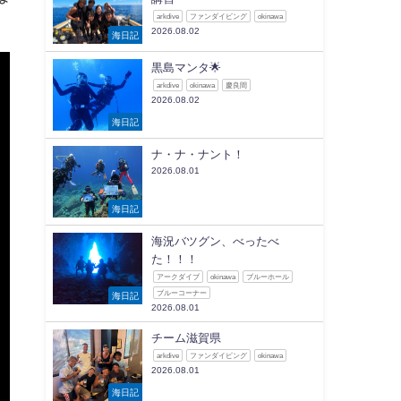
arkdive
ファンダイビング
okinawa
2026.08.02
海日記
黒島マンタ🌟
arkdive
okinawa
慶良間
2026.08.02
海日記
ナ・ナ・ナント！
2026.08.01
海日記
海況バツグン、べったべ
た！！！
アークダイブ
okinawa
ブルーホール
ブルーコーナー
海日記
2026.08.01
チーム滋賀県
arkdive
ファンダイビング
okinawa
2026.08.01
海日記