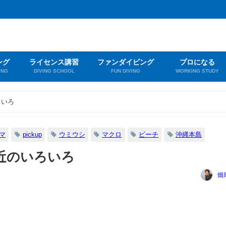
ング
ライセンス講習
ファンダイビング
プロになる
ING
DIVING SCHOOL
FUN DIVING
WORKING STUDY
ろいろ
マ
pickup
ウミウシ
マクロ
ビーチ
沖縄本島
近のいろいろ
畑