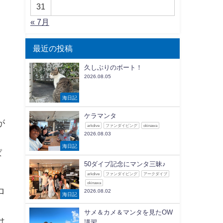
31
« 7月
最近の投稿
久しぶりのボート！
2026.08.05
海日記
ケラマンタ
が
arkdive
ファンダイビング
okinawa
2026.08.03
海日記
ぱ
50ダイブ記念にマンタ三昧♪
arkdive
ファンダイビング
アークダイブ
okinawa
ロ
2026.08.02
海日記
サメ＆カメ＆マンタを見たOW
は
講習