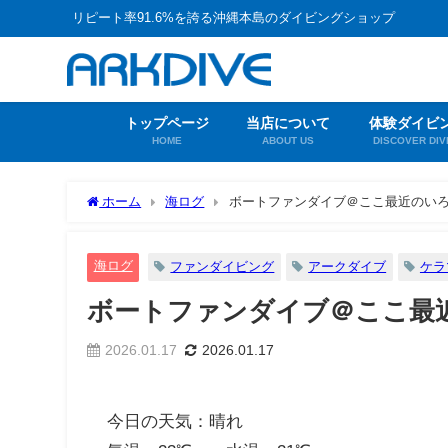
リピート率91.6%を誇る沖縄本島のダイビングショップ
トップページ
当店について
体験ダイビ
HOME
ABOUT US
DISCOVER DIV
ホーム
海ログ
ボートファンダイブ＠ここ最近のい
海ログ
ファンダイビング
アークダイブ
ケラ
ボートファンダイブ＠ここ最
2026.01.17
2026.01.17
今日の天気：晴れ