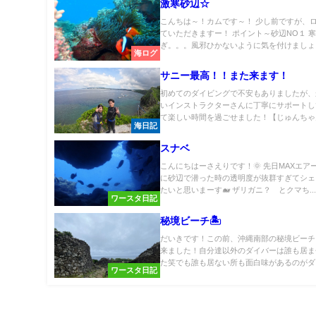
激寒砂辺☆
こんちは～！カムです～！ 少し前ですが、
ていただきますー！ ポイント～砂辺NO１ 
ぎ。。。風邪ひかないように気を付けましょう(
海ログ
サニー最高！！また来ます！
初めてのダイビングで不安もありましたが、
いインストラクターさんに丁寧にサポートし
て楽しい時間を過ごせました！【じゅんちゃん
海日記
スナベ
こんにちはーさえりです！🌞 先日MAXエア
に砂辺で潜った時の透明度が抜群すぎてシェ
たいと思いまーす🐋 ザリガニ？ とクマち..
ワースタ日記
秘境ビーチ🏝️
だいきです！この前、沖縄南部の秘境ビーチ
来ました！自分達以外のダイバーは誰も居ま
た笑でも誰も居ない所も面白味があるのがダイ
ワースタ日記