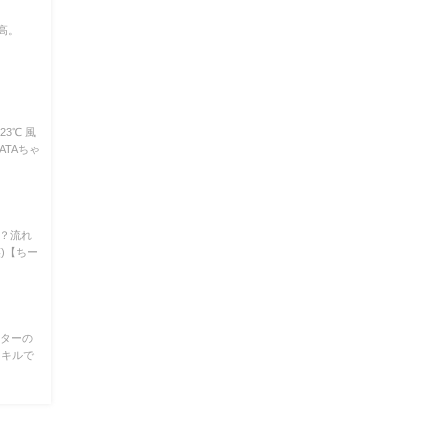
高。
3℃ 風
ATAちゃ
？？流れ
)【ちー
スターの
スキルで