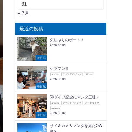
31
« 7月
最近の投稿
久しぶりのボート！
2026.08.05
海日記
ケラマンタ
arkdive
ファンダイビング
okinawa
2026.08.03
海日記
50ダイブ記念にマンタ三昧♪
arkdive
ファンダイビング
アークダイブ
okinawa
2026.08.02
海日記
サメ＆カメ＆マンタを見たOW
講習