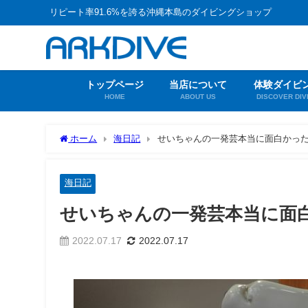
リピート率91.6%を誇る沖縄本島のダイビングショップ
トップページ
当店について
体験ダイビ
HOME
ABOUT US
DISCOVER DIV
ホーム
海日記
せいちゃんの一発芸本当に面白かっ
海日記
せいちゃんの一発芸本当に面
2022.07.17
2022.07.17