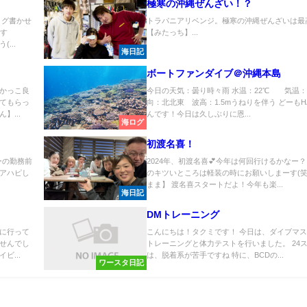
極寒の沖縄ぜんざい！？
ログ書かせ
トラパニアリベンジ。極寒の沖縄ぜんざいは最
寒す
【みたっち】...
...
海日記
ボートファンダイブ＠沖縄本島
かっこ良
今日の天気：曇り時々雨 水温：22℃ 気温：2
てもらっ
向：北北東 波高：1.5mうねりを伴う どーもH
】...
んです！今日は久しぶりに恩...
海ログ
初渡名喜！
ーの勤務前
2024年、初渡名喜💕今年は何回行けるかなー
アハピし
のキツいところは軽装の時にお願いしまーす(笑
.
まま】 渡名喜スタートだよ！今年も楽...
海日記
DMトレーニング
に行って
こんにちは！タクミです！ 今日は、ダイブマ
せんでし
トレーニングと体力テストを行いました。 24
ビ...
は、脱着系が苦手ですね 特に、BCDの...
ワースタ日記