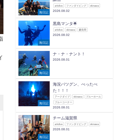
arkdive
ファンダイビング
okinawa
2026.08.02
海日記
黒島マンタ🌟
arkdive
okinawa
慶良間
2026.08.02
指
海日記
ナ・ナ・ナント！
イ
2026.08.01
海日記
海況バツグン、べったべ
た！！！
アークダイブ
okinawa
ブルーホール
ブルーコーナー
海日記
2026.08.01
チーム滋賀県
arkdive
ファンダイビング
okinawa
2026.08.01
海日記