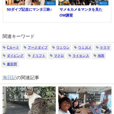
海日記
海日記
50ダイブ記念にマンタ三昧♪
サメ＆カメ＆マンタを見た
OW講習
関連キーワード
Cカード
アークダイブ
ウミウシ
ウミガメ
ケラマ
ダイビング
ドリフト
マクロ
ライセンス
地形
慶良間
海日記
の関連記事