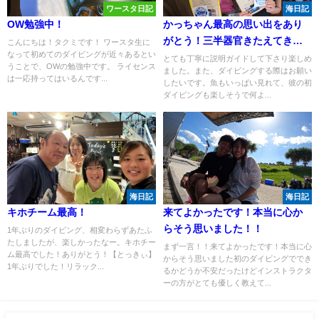
ワースタ日記
海日記
OW勉強中！
かっちゃん最高の思い出をあり
がとう！三半器官きたえてきま
こんにちは！タクミです！ ワースタ生に
なって初めてのダイビングが近々あるとい
す！
とても丁寧に説明ガイドして下さり楽しめ
うことで、OWの勉強中です。 ライセンス
ました。また、ダイビングする際はお願い
は一応持ってはいるんです...
したいです。魚もいっぱい見れて、彼の初
ダイビングも楽しそうで何よ...
海日記
海日記
キホチーム最高！
来てよかったです！本当に心か
らそう思いました！！
1年ぶりのダイビング、相変わらずあたふ
たしましたが、楽しかったなー。キホチー
まず一言！！来てよかったです！本当に心
ム最高でした！ありがとう！【とっきぃ】
からそう思いました初のダイビングででき
1年ぶりでした！リラック...
るかどうか不安だったけどインストラクタ
ーの方がとても優しく教えて...