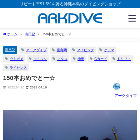
リピート率91.6%を誇る沖縄本島のダイビングショップ
ホーム
海日記
150本おめでとー☆
海日記
アークダイブ
慶良間
ダイビング
ケラマ
ウミガメ
ウミウシ
マクロ
地形
Cカード
ドリフト
ライセンス
150本おめでとー☆
2022.04.16
2022.04.16
アークダイブ