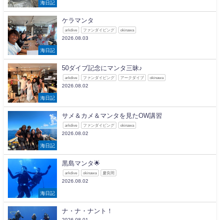
海日記
ケラマンタ
arkdive
ファンダイビング
okinawa
2026.08.03
海日記
50ダイブ記念にマンタ三昧♪
arkdive
ファンダイビング
アークダイブ
okinawa
2026.08.02
海日記
サメ＆カメ＆マンタを見たOW講習
arkdive
ファンダイビング
okinawa
2026.08.02
海日記
黒島マンタ🌟
arkdive
okinawa
慶良間
2026.08.02
海日記
ナ・ナ・ナント！
2026.08.01