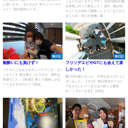
こんにちは！タクミです！ 今回2回目の渡
と思います。 【ヒカル】 初サンドハイウ
名喜島に行って来ました！ 道中、船がめ
ェイ！ 流れ気持ちー キ...
ちゃくちゃ揺れて船酔いしそうになりかけ
ましたが、何とか無事に着...
海日記
海日記
船酔いにも負けず！
フリソデエビやGTにも会えて楽
しかった！
フナヨイにもまけずガンバリマシタ！【シ
ンチャン】 船は寒かったですが、海中は
夏のDive楽しかった。今回もありがとうご
快適でした。【松尾】 寒くて陽射しがな
ざいました。【タカ】 毎日海況サイコー
くてもさすがのケラマ周辺。...
できもちいいー♡まだまだ続くよ夏休
み！！【ちーまま】 今回は...