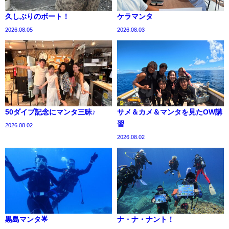
久しぶりのボート！
ケラマンタ
2026.08.05
2026.08.03
50ダイブ記念にマンタ三昧♪
サメ＆カメ＆マンタを見たOW講
習
2026.08.02
2026.08.02
黒島マンタ🌟
ナ・ナ・ナント！