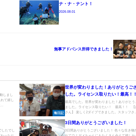
ナ・ナ・ナント！
2026.08.01
無事アドバンス所得できました！
世界が変わりました！ありがとうご
した。ライセンス取りたい！最高
動しまし
見れて嬉し
最高でした。世界が変わりました！ありがとう
..
ました。ライセンス取りたい！ 最高！！ 【
さん】 楽しく2ダイブできました。スタッフさ..
海日記
3日間ありがとうございました！
でしたでし
3日間ありがとうございました！ 色々な生き物
変わったり
れてウミガメちゃんにもたくさん会えて嬉しか