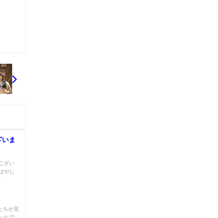
ざいま
！！
ござい
はやし
.
たちが見
ったで