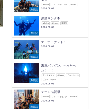
arkdive
ファンダイビング
okinawa
2026.08.02
海日記
黒島マンタ🌟
arkdive
okinawa
慶良間
2026.08.02
海日記
ナ・ナ・ナント！
2026.08.01
海日記
海況バツグン、べったべ
た！！！
アークダイブ
okinawa
ブルーホール
ブルーコーナー
海日記
2026.08.01
チーム滋賀県
arkdive
ファンダイビング
okinawa
2026.08.01
海日記