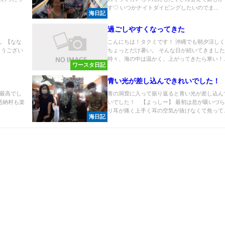
す♡ いつかナイトダイビングしたいのでま...
海日記
過ごしやすくなってきた
。【なな
こんにちは！タクミです！ 沖縄でも朝夕涼し
とうござい
ちょっとだけ暑い。 そんな日が続いてきまし
時々、海の中は温かく、上がってきたら寒い！..
ワースタ日記
青い光が差し込んできれいでした！
最高でし
青の洞窟に入って振り返ると青い光が差し込ん
の恩納村も楽
いでした！ 【よっしー】 最初は息が吸いづ
り耳が痛く上手く耳の空気が抜けなくて焦って..
海日記