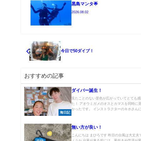
黒島マンタ🌟
2026.08.02
今日で50ダイブ！
おすすめの記事
ダイバー誕生！
見たことのない景色が広がっていてとても感
た！ アオウミガメのオスとカマスを同時に
かったです。 インストラクターのキホさんに.
海日記
無い方が良い！
こんにちは まひろです 昨日の台風は大丈夫
ょうか 台風が来る前には、風向きや気温が