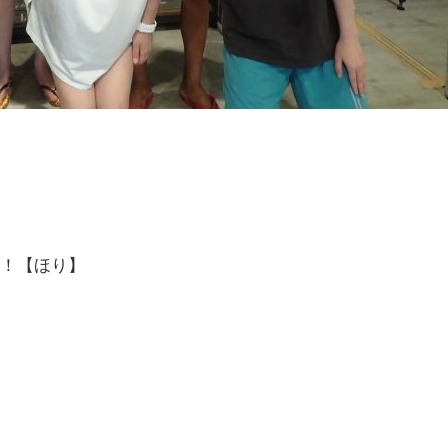
！！【ほり】
】