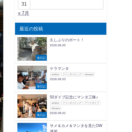
31
« 7月
最近の投稿
久しぶりのボート！
2026.08.05
海日記
ケラマンタ
arkdive
ファンダイビング
okinawa
2026.08.03
海日記
50ダイブ記念にマンタ三昧♪
arkdive
ファンダイビング
アークダイブ
okinawa
2026.08.02
海日記
サメ＆カメ＆マンタを見たOW
講習