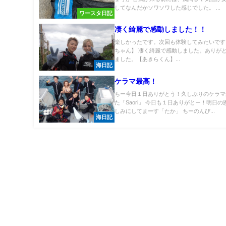
してなんだかソワソワした感じでした。 ...
ワースタ日記
凄く綺麗で感動しました！！
楽しかったです。次回も体験してみたいです
ちゃん】 凄く綺麗で感動しました。ありが
ました。【あきらくん】...
海日記
ケラマ最高！
ちー今日１日ありがとう！久しぶりのケラマ
た「Saori」 今日も１日ありがとー！明日
しみにしてまーす「たか」 ちーのんび...
海日記