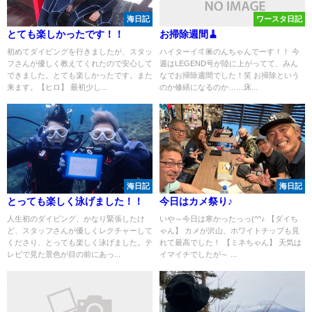
海日記
ワースタ日記
とても楽しかったです！！
お掃除週間🧹
初めてダイビングを行きましたが、スタッ
ハイターイ🤙🏽のんちゃんでーす！！ 今
フさんが優しく教えてくれたので安心して
週はLEGEND号が陸に上がってて、みん
できました。とても楽しかったです。また
なでお掃除週間でした！笑 お掃除という
来ます。【ヒロ】 最初少し...
のか修繕になるのか……床...
海日記
海日記
とっても楽しく泳げました！！
今日はカメ祭り♪
人生初のダイビング、かなり緊張したけ
いや～今日は寒かったっっ(^^♪ 【ダイち
ど、スタッフさんが優しくレクチャーして
ゃん】 カメが沢山、ホワイトチップも見
くださり、とっても楽しく泳げました。テ
れて最高でした！ 【ミネちゃん】 天気は
レビで見た景色が目の前にあっ...
イマイチでしたが～ ...