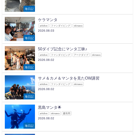
海日記
ケラマンタ
arkdive
ファンダイビング
okinawa
2026.08.03
海日記
50ダイブ記念にマンタ三昧♪
arkdive
ファンダイビング
アークダイブ
okinawa
2026.08.02
海日記
サメ＆カメ＆マンタを見たOW講習
arkdive
ファンダイビング
okinawa
2026.08.02
海日記
黒島マンタ🌟
arkdive
okinawa
慶良間
2026.08.02
海日記