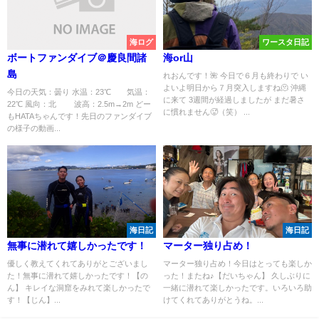
海ログ
ワースタ日記
ボートファンダイブ＠慶良間諸
海or山
島
れおんです！🌺 今日で６月も終わりで い
よいよ明日から７月突入しますね🫠 沖縄
今日の天気：曇り 水温：23℃ 気温：
に来て 3週間が経過しましたが まだ暑さ
22℃ 風向：北 波高：2.5m→2m どー
に慣れません🥵（笑） ...
もHATAちゃんです！先日のファンダイブ
の様子の動画...
海日記
海日記
無事に潜れて嬉しかったです！
マーター独り占め！
優しく教えてくれてありがとございまし
マーター独り占め！今日はとっても楽しか
た！無事に潜れて嬉しかったです！【の
った！またね♪【だいちゃん】 久しぶりに
ん】 キレイな洞窟をみれて楽しかったで
一緒に潜れて楽しかったです。いろいろ助
す！【じん】...
けてくれてありがとうね。...