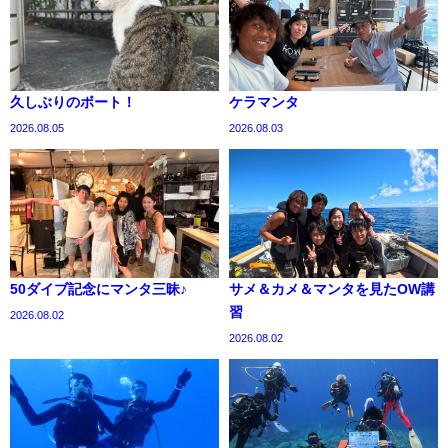
久しぶりのボート！
ケラマンタ
2026.08.05
2026.08.03
50ダイブ記念にマンタ三昧♪
サメ＆カメ＆マンタを見たOW講
習
2026.08.02
2026.08.02