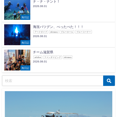
ナ・ナ・ナント！
2026.08.01
海日記
海況バツグン、べったべた！！！
アークダイブ
okinawa
ブルーホール
ブルーコーナー
2026.08.01
海日記
チーム滋賀県
arkdive
ファンダイビング
okinawa
2026.08.01
海日記