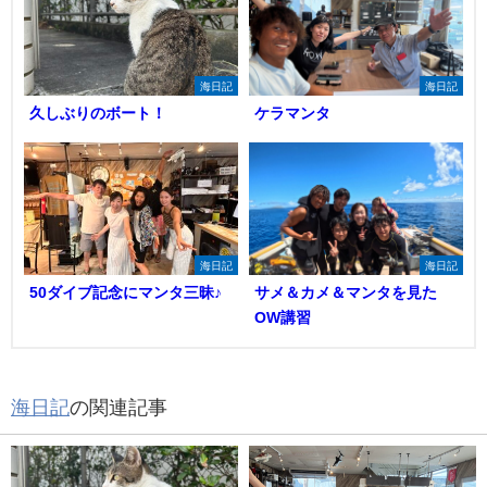
海日記
海日記
久しぶりのボート！
ケラマンタ
海日記
海日記
50ダイブ記念にマンタ三昧♪
サメ＆カメ＆マンタを見た
OW講習
海日記
の関連記事