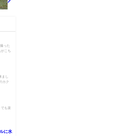
を撮った
れがこち
来まし
のカク
 でも楽
ルに水