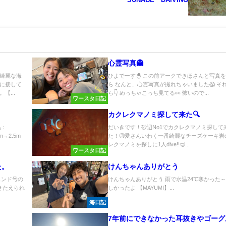
心霊写真👻
綺麗な海
ひよでーす🐣 この前アークできほさんと写真
に接して
ら なんと、心霊写真が撮れちゃいました😱 そ
【...
ら👇 めっちゃこっち見てる👀 怖いので...
ワースタ日記
カクレクマノミ探して来た🔍
温：
だいきです！砂辺No1でカクレクマノミ探して
→2.5m
た！🧐愛さんいわく一番綺麗なチーズケーキ岩
レクマノミを探しに1人dive!!🤿...
ワースタ日記
た。
けんちゃんありがとう
ェンド号の
けんちゃんありがとう 雨で水温24℃寒かった～
きたえられ
しかったよ 【MAYUMI】...
海日記
7年前にできなかった耳抜きやゴーグ