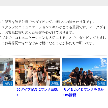
な生態系を誇る沖縄でのダイビング。楽しいのは当たり前です。
、スタッフのコミュニケーションスキルがとても重要です。アークダイ
し、お客様に寄り添った接客を心がけております。
イブまで、コミュニケーションを大切にすることで、ダイビングを通し
してお客様同士をつなぐ架け橋になることが私たちの願いです。
海日記
海日記
海日記
50ダイブ記念にマンタ三昧
サメ＆カメ＆マンタを見た
♪
OW講習