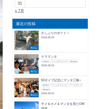
31
« 7月
最近の投稿
久しぶりのボート！
2026.08.05
海日記
ケラマンタ
arkdive
ファンダイビング
okinawa
2026.08.03
海日記
50ダイブ記念にマンタ三昧♪
arkdive
ファンダイビング
アークダイブ
okinawa
2026.08.02
海日記
サメ＆カメ＆マンタを見たOW
講習