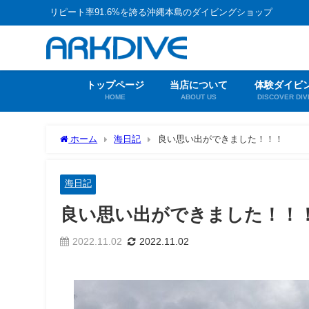
リピート率91.6%を誇る沖縄本島のダイビングショップ
トップページ
当店について
体験ダイビ
HOME
ABOUT US
DISCOVER DIV
ホーム
海日記
良い思い出ができました！！！
海日記
良い思い出ができました！！
2022.11.02
2022.11.02