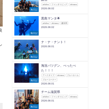
arkdive
ファンダイビング
okinawa
2026.08.02
海日記
黒島マンタ🌟
arkdive
okinawa
慶良間
2026.08.02
良
海日記
ナ・ナ・ナント！
レ
2026.08.01
海日記
海況バツグン、べったべ
た！！！
アークダイブ
okinawa
ブルーホール
ブルーコーナー
海日記
2026.08.01
チーム滋賀県
arkdive
ファンダイビング
okinawa
2026.08.01
海日記