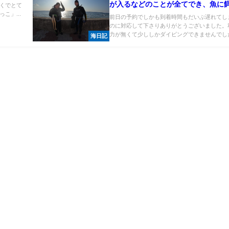
が入るなどのことが全てでき、魚に
くでとて
こ」...
げる体験も楽しめて今まで一番楽し
前日の予約でしかも到着時間もだいぶ遅れてし
のに対応して下さりありがとうございました。
ビングでした！
力が無くて少ししかダイビングできませんでした.
海日記