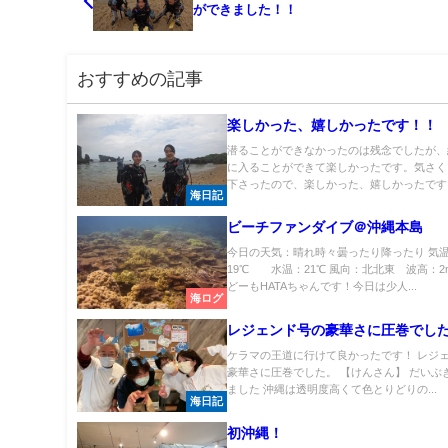
ができました！！
おすすめの記事
楽しかった、嬉しかったです！！
潜ることができなかったのは残念でしたが、
に入ることができて楽しかったです。気さく
下さったので、楽しかった、嬉しかったです。
海日記
ビーチファンダイブ＠沖縄本島
今日の天気：晴れ時々曇ったり降ったり 気
19℃ 水温：21℃ 風向：北北東 波高：2m
どーもHATAちゃんです！今日は少人...
海ログ
レジェンド号の豪華さに圧巻でし
ケラマの王道に行けて良かったです！ レジ
豪華さに圧巻でした。 【けんさん】 だいぶ
ました 沖縄は透明度高くて色とりどりの...
海日記
初沖縄！