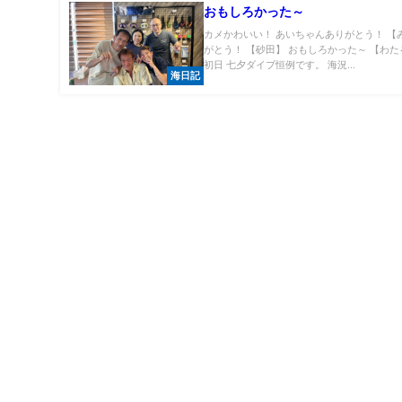
おもしろかった～
カメかわいい！ あいちゃんありがとう！ 【
がとう！ 【砂田】 おもしろかった～ 【わた
初日 七夕ダイブ恒例です。 海況...
海日記