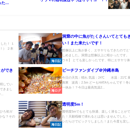
ったで
洞窟の中に魚がたくさんいてとても
い！また来たいです！
した！ １
！） ２本
想像以上に魚が多く、エサヤリもできたのでと
しめました。洞窟は想像以上に暗かったです。
ウキ】 とても楽しかったです、特にエサヤリ体..
海日記
とができ
ビーチファンダイブ＠沖縄本島
今日の天気：晴れ 気温：24℃ 水温：21℃ 
南東 波高：2.5m どーもHATAちゃんです！
明してい
一休み！？今日は最高気温2...
できまし
海ログ
..
透明度5m！
ひろ初ガ
透明度5mでもとても快適、楽しく潜ることが
かな？その
た！天願桟橋で潜れるとは思いませんでした。
.
シだらけでビックリしました！また今度も宜し..
海日記