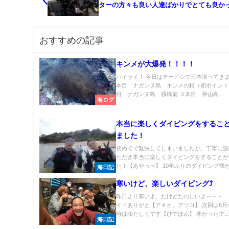
ターの方々も良い人達ばかりでとても良か
す！
おすすめの記事
キンメが大爆発！！！！
ハイサイ！ 今日はチービシで三本潜ってきま
本目 ナガンヌ島 キンメの根（初ポイント
目 ナガンヌ島 桟橋前 ３本目 神山島...
海ログ
本当に楽しくダイビングをするこ
ました！
初めてで緊張してしまいましたが、丁寧に説
ただき本当に楽しくダイビングをすることが
た！【あやっぺ】 10年ぶりのダイビング懐か.
海日記
寒いけど、楽しいダイビング⤴
昨日より寒いよ。だけどたのしいよー－－ 
イドありがと【アキオ、アツコ】 次回は6月
時はゆたしくです【ひでぽん】 寒かったで..
海日記