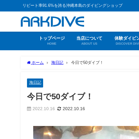
リピート率91.6%を誇る沖縄本島のダイビングショップ
トップページ
当店について
体験ダイビ
HOME
ABOUT US
DISCOVER DIV
ホーム
海日記
今日で50ダイブ！
海日記
今日で50ダイブ！
2022.10.16
2022.10.16