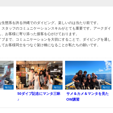
な生態系を誇る沖縄でのダイビング。楽しいのは当たり前です。
、スタッフのコミュニケーションスキルがとても重要です。アークダイ
し、お客様に寄り添った接客を心がけております。
イブまで、コミュニケーションを大切にすることで、ダイビングを通し
してお客様同士をつなぐ架け橋になることが私たちの願いです。
海日記
海日記
海日記
50ダイブ記念にマンタ三昧
サメ＆カメ＆マンタを見た
♪
OW講習