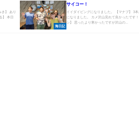
サイコー！
みき】 あり
イイダイビングになりました。 【マナブ】 3
る】 本日
になりました。 カメ沢山見れて良かったです！
シ】 思ったより寒かったですが沢山の...
海日記