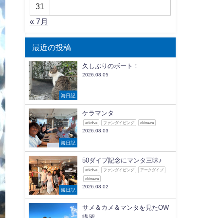
31
« 7月
最近の投稿
久しぶりのボート！
2026.08.05
海日記
ケラマンタ
arkdive
ファンダイビング
okinawa
2026.08.03
海日記
50ダイブ記念にマンタ三昧♪
arkdive
ファンダイビング
アークダイブ
okinawa
2026.08.02
海日記
サメ＆カメ＆マンタを見たOW
講習