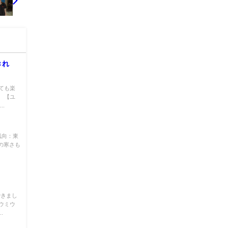
きれ
ても楽
 【ユ
.
風向：東
冬の寒さも
できまし
ウミウ
.