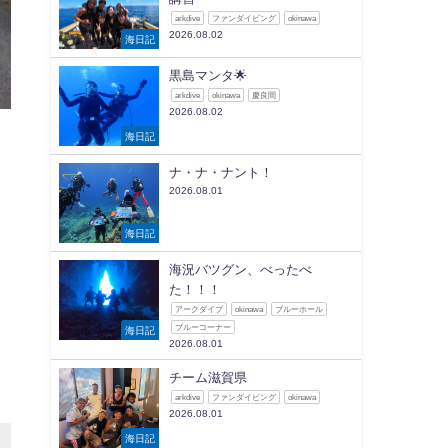
arkdive
ファンダイビング
okinawa
2026.08.02
海日記
黒島マンタ🌟
arkdive
okinawa
慶良間
2026.08.02
！
海日記
ナ・ナ・ナント！
2026.08.01
海日記
海況バツグン、べったべ
た！！！
アークダイブ
okinawa
ブルーホール
ブルーコーナー
海日記
2026.08.01
チーム滋賀県
arkdive
ファンダイビング
okinawa
2026.08.01
海日記