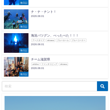
海日記
ナ・ナ・ナント！
2026.08.01
海日記
海況バツグン、べったべた！！！
アークダイブ
okinawa
ブルーホール
ブルーコーナー
2026.08.01
海日記
チーム滋賀県
arkdive
ファンダイビング
okinawa
2026.08.01
海日記