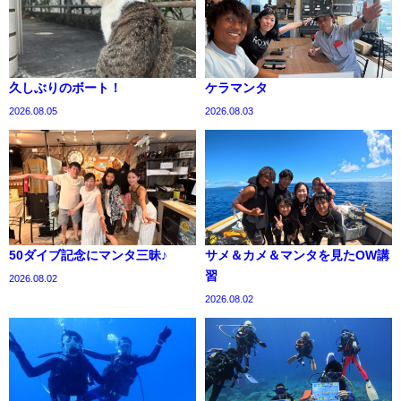
久しぶりのボート！
ケラマンタ
2026.08.05
2026.08.03
50ダイブ記念にマンタ三昧♪
サメ＆カメ＆マンタを見たOW講
習
2026.08.02
2026.08.02