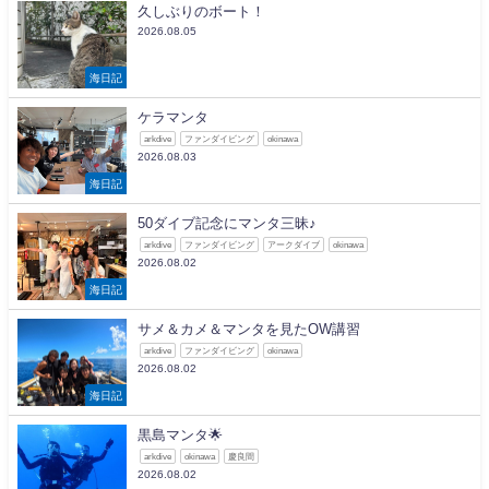
久しぶりのボート！
2026.08.05
海日記
ケラマンタ
arkdive
ファンダイビング
okinawa
2026.08.03
海日記
50ダイブ記念にマンタ三昧♪
arkdive
ファンダイビング
アークダイブ
okinawa
2026.08.02
海日記
サメ＆カメ＆マンタを見たOW講習
arkdive
ファンダイビング
okinawa
2026.08.02
海日記
黒島マンタ🌟
arkdive
okinawa
慶良間
2026.08.02