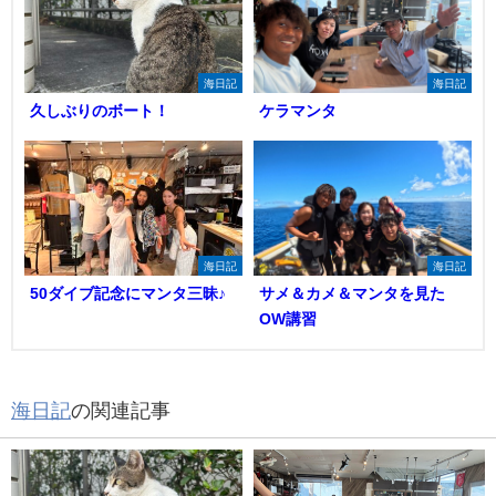
海日記
海日記
久しぶりのボート！
ケラマンタ
海日記
海日記
50ダイブ記念にマンタ三昧♪
サメ＆カメ＆マンタを見た
OW講習
海日記
の関連記事