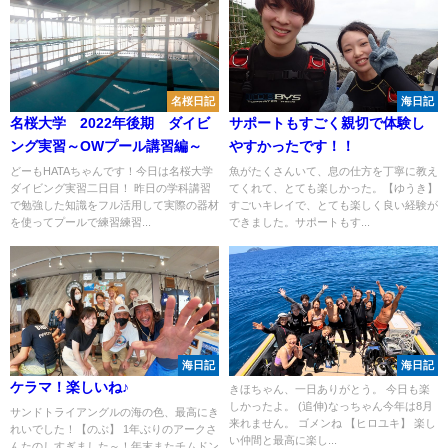
名桜日記
海日記
名桜大学 2022年後期 ダイビ
サポートもすごく親切で体験し
ング実習～OWプール講習編～
やすかったです！！
どーもHATAちゃんです！今日は名桜大学
魚がたくさんいて、息の仕方を丁寧に教え
ダイビング実習二日目！ 昨日の学科講習
てくれて、とても楽しかった。【ゆうき】
で勉強した知識をフル活用して実際の器材
すごいキレイで、とても楽しく良い経験が
を使ってプールで練習練習...
できました。サポートもす...
海日記
海日記
ケラマ！楽しいね♪
きほちゃん、一日ありがとう。 今日も楽
しかったよ。 (追伸)なっちゃん今年は8月
サンドトライアングルの海の色、最高にき
来れません。 ゴメンね 【ヒロユキ】 楽し
れいでした！【のぶ】 1年ぶりのアークさ
い仲間と最高に楽し...
んたのしすぎました～！年末またチムドン