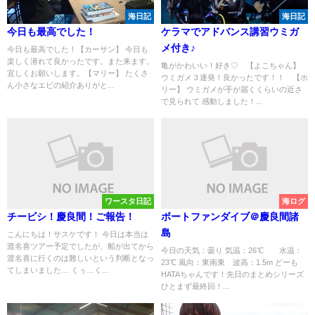
海日記
海日記
今日も最高でした！
ケラマでアドバンス講習ウミガ
メ付き♪
今日も最高でした！【カーサン】 今日も
楽しく潜れて良かったです。また来ます。
亀がかわいい！好き♡ 【よこちゃん】
宜しくお願いします。【マリー】 たくさ
ウミガメ３連発！良かったです！！ 【ホ
ん小さなエビの紹介ありがと...
リー】 ウミガメが手が届くくらいの近さ
で見られて 感動しました！...
ワースタ日記
海ログ
チービシ！慶良間！ご報告！
ボートファンダイブ＠慶良間諸
島
こんにちは！サスケです！ 今日は本当は
渡名喜ツアー予定でしたが、船が出てから
今日の天気：曇り 気温：26℃ 水温：
渡名喜に行くのは難しいという判断となっ
23℃ 風向：東南東 波高：1.5m どーも
てしまいました… くぅ…く...
HATAちゃんです！先日のまとめシリーズ
ひとまず最終回！...