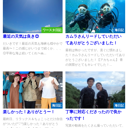
ワースタ日記
海日記
最近の天気は良き😊
カムラさんリードしていただい
てありがとうございました！
だいきです！最近の天気も海峡も穏やかで
最高〜！この感じがいつまで続くか、、、
最初は怖かったですが、直ぐに慣れまし
😗平和な海よ続いてくれ〜🙏...
た！カムラさんリードしていただいてあり
がとうございました！【アカちゃん】 青
の洞窟がとてもキレイでした！...
海日記
海日記
楽しかった！ありがとうー！
丁寧に対応くださったので良か
ったです！
最終日、リラックス＆ちょこっとだけ自信
がついた(^▽^)楽しかった！ありがとう
写真や動画をたくさん撮っていただいて、