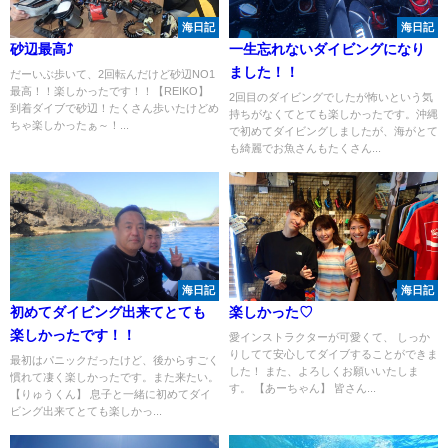
海日記
海日記
砂辺最高⤴
一生忘れないダイビングになり
ました！！
だーいぶ歩いて、2回転んだけど砂辺NO1
最高！！楽しかったです！！【REIKO】
2回目のダイビングでしたが怖いという気
到着ダイブで砂辺！たくさん歩いたけどめ
持ちがなくてとても楽しかったです。沖縄
ちゃ楽しかったぁ～！...
で初めてダイビングしましたが、海がとて
も綺麗でお魚さんもたくさん...
海日記
海日記
初めてダイビング出来てとても
楽しかった♡
楽しかったです！！
愛インストラクターが可愛くて、 しっか
りしてて安心してダイブすることができま
最初はパニックだったけど、後からすごく
した！ また、よろしくお願いいたしま
慣れて凄く楽しかったです。また来たい。
す。 【あーちゃん】 皆さん...
【りゅうくん】 息子と一緒に初めてダイ
ビング出来てとても楽しかっ...