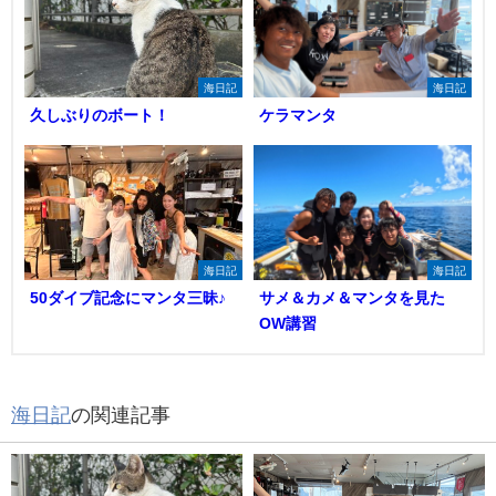
海日記
海日記
久しぶりのボート！
ケラマンタ
海日記
海日記
50ダイブ記念にマンタ三昧♪
サメ＆カメ＆マンタを見た
OW講習
海日記
の関連記事