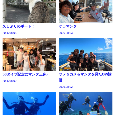
久しぶりのボート！
ケラマンタ
2026.08.05
2026.08.03
50ダイブ記念にマンタ三昧♪
サメ＆カメ＆マンタを見たOW講
習
2026.08.02
2026.08.02