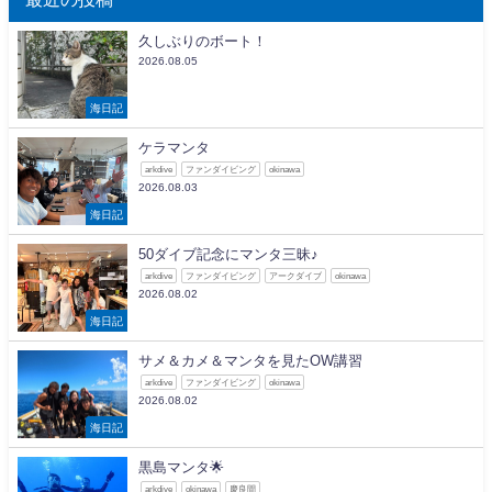
久しぶりのボート！
2026.08.05
海日記
ケラマンタ
arkdive
ファンダイビング
okinawa
2026.08.03
海日記
50ダイブ記念にマンタ三昧♪
arkdive
ファンダイビング
アークダイブ
okinawa
2026.08.02
海日記
サメ＆カメ＆マンタを見たOW講習
arkdive
ファンダイビング
okinawa
2026.08.02
海日記
黒島マンタ🌟
arkdive
okinawa
慶良間