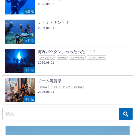
2026.08.02
海日記
ナ・ナ・ナント！
2026.08.01
海日記
海況バツグン、べったべた！！！
アークダイブ
okinawa
ブルーホール
ブルーコーナー
2026.08.01
海日記
チーム滋賀県
arkdive
ファンダイビング
okinawa
2026.08.01
海日記