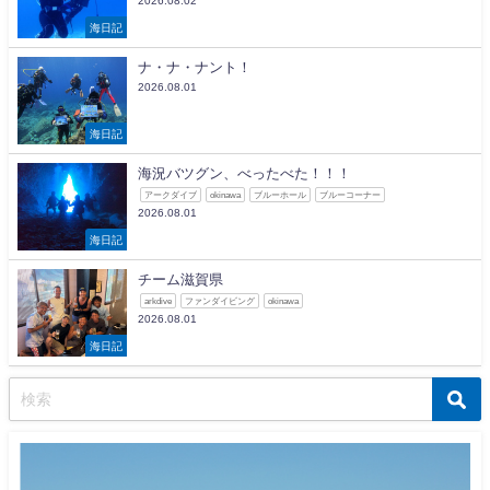
2026.08.02
海日記
ナ・ナ・ナント！
2026.08.01
海日記
海況バツグン、べったべた！！！
アークダイブ
okinawa
ブルーホール
ブルーコーナー
2026.08.01
海日記
チーム滋賀県
arkdive
ファンダイビング
okinawa
2026.08.01
海日記