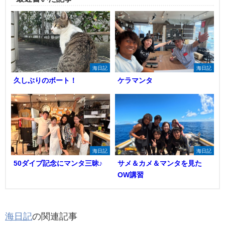
海日記
海日記
久しぶりのボート！
ケラマンタ
海日記
海日記
50ダイブ記念にマンタ三昧♪
サメ＆カメ＆マンタを見た
OW講習
海日記
の関連記事