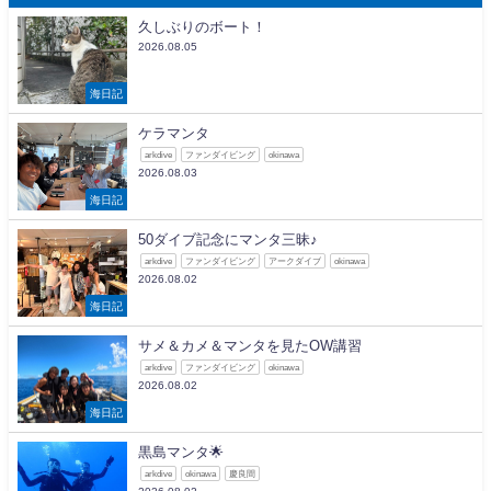
久しぶりのボート！
2026.08.05
海日記
ケラマンタ
arkdive
ファンダイビング
okinawa
2026.08.03
海日記
50ダイブ記念にマンタ三昧♪
arkdive
ファンダイビング
アークダイブ
okinawa
2026.08.02
海日記
サメ＆カメ＆マンタを見たOW講習
arkdive
ファンダイビング
okinawa
2026.08.02
海日記
黒島マンタ🌟
arkdive
okinawa
慶良間