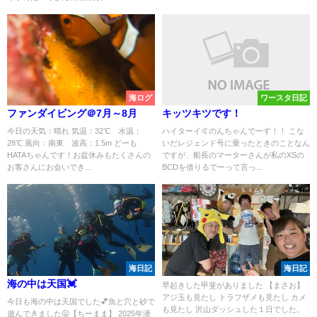
海ログ
ワースタ日記
ファンダイビング＠7月～8月
キッツキツです！
今日の天気：晴れ 気温：32℃ 水温：
ハイターイ🤙のんちゃんでーす！！ こな
28℃ 風向：南東 波高：1.5m どーも
いだレジェンド号に乗ったときのことなん
HATAちゃんです！お盆休みもたくさんの
ですが、船長のマーターさんが私のXSの
お客さんにお会いでき...
BCDを借りるでーって言っ...
海日記
海日記
海の中は天国💓
早起きした甲斐がありました 【まさお】
アジ玉も見たし トラフザメも見たし カメ
今日も海の中は天国でした💕魚と穴と砂で
も見たし 沢山ダッシュした１日でした。
遊んできました😛【ちーまま】 2025年潜