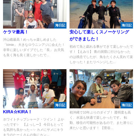
海日記
海日記
ケラマ最高！
安心して楽しくスノーケリング
ができました！
沖山礁最高！めっちゃ楽しめました
「kimie」 大きなロウニンアジに会えた！
初めて魚と戯れる事ができて楽しかったで
非常に楽しいダイブでした「長」 お天気
す！【えみり】 青の洞窟に行けなかった
も良く海も良く楽しかったで...
のは残念でしたが、魚をたくさん見れて楽
しかった！またリベンジした...
海日記
海日記
KIRA☆KIRA！
初沖縄で10年ぶりのダイブ！ 透明度も高
く、水温も快適で楽しかったです。 転
ホワイトチップシャーク・ツイン！ よか
勤、移住の可能性があるので、また潜りに
ったです✨ 【よっしー】 今日もとって
来たいと思います！ 【菅谷...
も気持ち良かった～✨ カメにサメにキラ
キラのたーくさんの魚にカン...