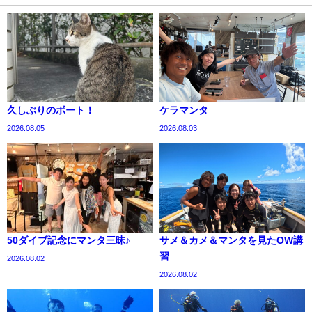
久しぶりのボート！
ケラマンタ
2026.08.05
2026.08.03
50ダイブ記念にマンタ三昧♪
サメ＆カメ＆マンタを見たOW講
習
2026.08.02
2026.08.02