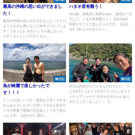
最高の沖縄の思い出ができまし
ハタオ君有難う！
た！
沖山礁、黒島共に魚群まみれ。最高な一日
でした。ハタオ君有難う！！【京chan】
最高の沖縄の思い出ができました！ナマコ
魚群がすごくて楽しかったです。【みは
よりも大きな男になって来年リベンジしま
る】 1年ぶりのダイビン...
す！【きょん】 めちゃくちゃ楽しかった
です！ダイビングのライセン...
海日記
海日記
魚が綺麗で楽しかったで
今日は内容もりだくさんの日でした。 マ
ンタGTとミナミアオモウミウシとホワイ
す！！！
トチップシャーク 今日もキホちゃんあり
とっても楽しいです！最初は上手くできる
がとうございました！！ 【...
かふあんでしたがいざ潜ってみると魚やサ
ンゴが綺麗で最後の方は楽しくできて良か
ったです。【あやか】 慣れ...