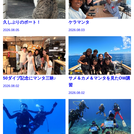
久しぶりのボート！
ケラマンタ
2026.08.05
2026.08.03
50ダイブ記念にマンタ三昧♪
サメ＆カメ＆マンタを見たOW講
習
2026.08.02
2026.08.02