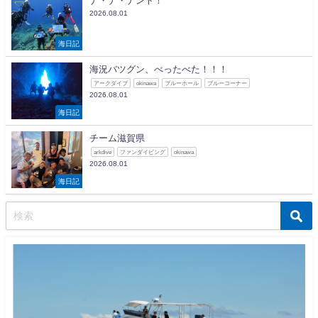
ナ・ナ・ナント！
2026.08.01
海日記
海況バツグン、べったべた！！！
アークダイブ
okinawa
ブルーホール
ブルーコーナー
2026.08.01
海日記
チーム滋賀県
arkdive
ファンダイビング
okinawa
2026.08.01
海日記