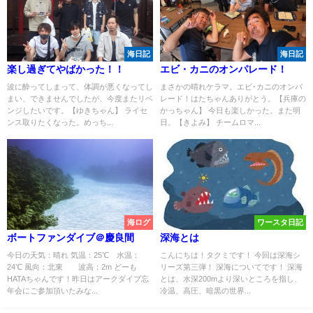
海日記
海日記
楽し過ぎてやばかった！！
エビ・カニのオンパレード！
波に酔ってしまって、体調が悪くなってし
まさかの晴れケラマ。エビ･カニのオンパ
まい、できませんでしたが、今度またリベ
レード！はたちゃんありがとう。【兵庫の
ンジしたいです。【ゆきちゃん】 ライセ
かっちゃん】 今日も楽しかった。また明
ンス取りたくなった。めっち...
日。【きよみ】 チームロマ...
海ログ
ワースタ日記
ボートファンダイブ＠慶良間
深海とは
今日の天気：晴れ 気温：25℃ 水温：
こんにちは！タクミです！ 今回は深海シ
24℃ 風向：北東 波高：2m どーも
リーズ第三弾！ 深海についてです！ 深海
HATAちゃんです！昨日はアークダイブ忘
とは、水深200mより深いところを指し、
年会にご参加頂いたみな...
冷温、高圧、暗黒の世界...