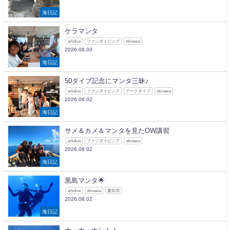
海日記
ケラマンタ
arkdive
ファンダイビング
okinawa
2026.08.03
海日記
50ダイブ記念にマンタ三昧♪
arkdive
ファンダイビング
アークダイブ
okinawa
2026.08.02
海日記
サメ＆カメ＆マンタを見たOW講習
arkdive
ファンダイビング
okinawa
2026.08.02
海日記
黒島マンタ🌟
arkdive
okinawa
慶良間
2026.08.02
海日記