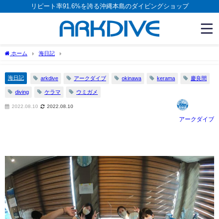
リピート率91.6%を誇る沖縄本島のダイビングショップ
ホーム
海日記
海日記
arkdive
アークダイブ
okinawa
kerama
慶良間
diving
ケラマ
ウミガメ
2022.08.10
2022.08.10
アークダイブ