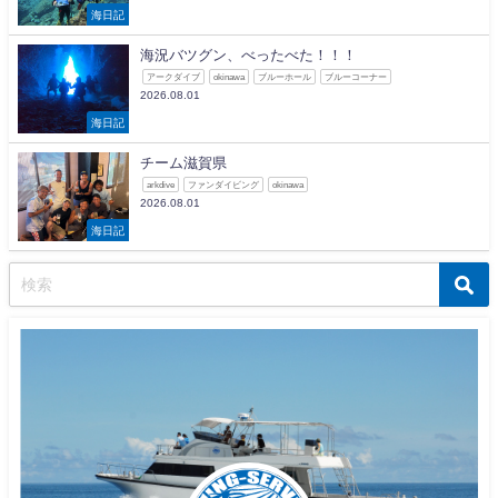
海日記
海況バツグン、べったべた！！！
アークダイブ
okinawa
ブルーホール
ブルーコーナー
2026.08.01
海日記
チーム滋賀県
arkdive
ファンダイビング
okinawa
2026.08.01
海日記