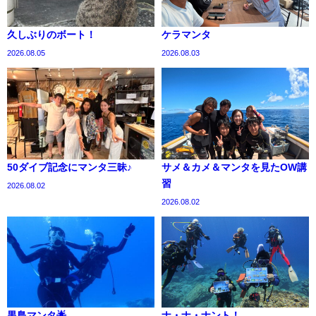
久しぶりのボート！
ケラマンタ
2026.08.05
2026.08.03
50ダイブ記念にマンタ三昧♪
サメ＆カメ＆マンタを見たOW講
習
2026.08.02
2026.08.02
黒島マンタ🌟
ナ・ナ・ナント！