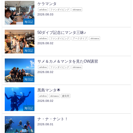
ケラマンタ
arkdive
ファンダイビング
okinawa
2026.08.03
海日記
50ダイブ記念にマンタ三昧♪
arkdive
ファンダイビング
アークダイブ
okinawa
2026.08.02
海日記
サメ＆カメ＆マンタを見たOW講習
arkdive
ファンダイビング
okinawa
2026.08.02
海日記
黒島マンタ🌟
arkdive
okinawa
慶良間
2026.08.02
海日記
ナ・ナ・ナント！
2026.08.01