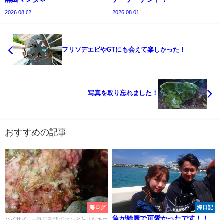
2026.08.02
2026.08.01
フリソデエビやGTにも会えて楽しかった！
写真を取り忘れました！
おすすめの記事
海ログ
海日記
魚が綺麗で可愛かったです！！
ハイサイ！一昨日砂辺でマンタを見たキホ