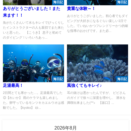
海日記
海日記
ありがとうございました！また
貴重な体験～！
来ます！！
ありがとうございました。初心者でもダイ
ビングが大好きになるぐらい楽しい1日で
魚がたくさんいて水もキレイでびっくりし
した。ていねいかつフレンドリーかつ的確
たインストラクターの人も親切でまた来た
な指導のおかげです。また必...
いと思った。 【こうき】 息子と初めて
のダイビング！いろいろあっ...
海日記
海日記
足湯最高！
風強くてもキレイ♪
2日間とても寒かった…。足湯最高でした
耳の抜けは悪かったんですが、 ビビさん
😊【れいか】 雨のケラマも楽しめまし
のガイドで徐々に深度を増やし、 潜水を
た。卵守っているモンツキカエルウオは感
満喫出来ました(^^♪ 【坂口】...
動でした。【kyoko】 ゆ...
2026年8月