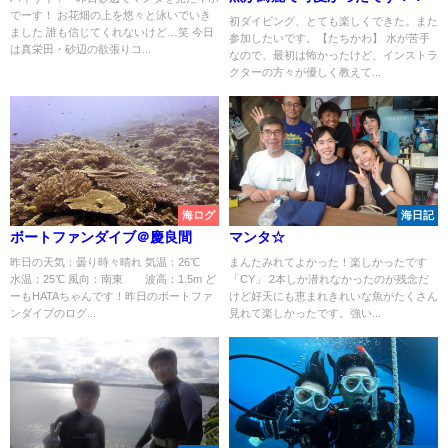
でーす！ お花畑の上を悠々と泳いでいき
初ダイビング、とても楽しくできた。また
ました 誰も信じてくれないけど…笑 今日
参加したいです。【たちかわ】 水が苦手
は真栄田・砂辺の欲張りコ...
なので、最初は怖かったけど、インストラ
クターの方々が優しく教えて...
海ログ
海日記
ボートファンダイブ＠慶良間
マンタ☆
昨日の天気：曇り時々晴れ 気温：26℃
まんたみれてよかった！楽しかったです
水温：25℃ 風向：南東 波高：1.5m ど
「CY」 2本しか潜れなかったのが残念だ
ーもHATAちゃんです！昨日のボートファ
けど好天にも恵まれきれいな魚がたくさん
ンダイブのログ...
見れて楽しかったです。強い...