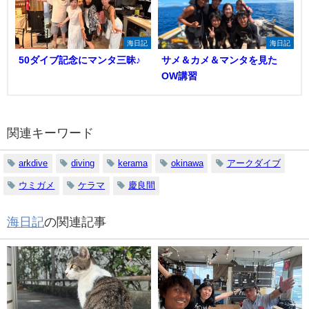
海日記
海日記
50ダイブ記念にマンタ三昧♪
サメ＆カメ＆マンタを見た
OW講習
関連キーワード
arkdive
diving
kerama
okinawa
アークダイブ
ウミガメ
ケラマ
慶良間
海日記
の関連記事