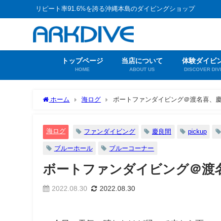
リピート率91.6%を誇る沖縄本島のダイビングショップ
トップページ
当店について
体験ダイビ
HOME
ABOUT US
DISCOVER DIV
ホーム
海ログ
ボートファンダイビング＠渡名喜、
海ログ
ファンダイビング
慶良間
pickup
ブルーホール
ブルーコーナー
ボートファンダイビング＠渡
2022.08.30
2022.08.30