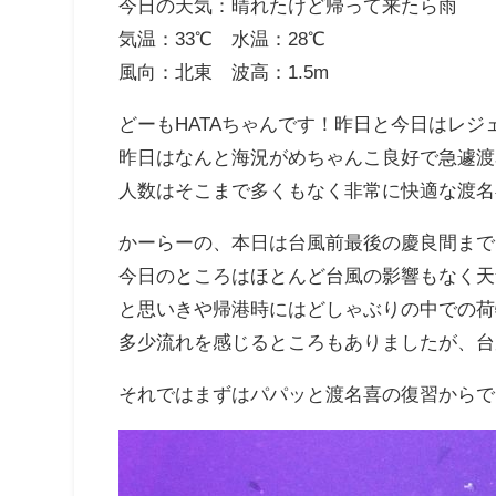
今日の天気：晴れたけど帰って来たら雨
気温：33℃ 水温：28℃
風向：北東 波高：1.5m
どーもHATAちゃんです！昨日と今日はレジ
昨日はなんと海況がめちゃんこ良好で急遽渡
人数はそこまで多くもなく非常に快適な渡名
かーらーの、本日は台風前最後の慶良間まで
今日のところはほとんど台風の影響もなく天
と思いきや帰港時にはどしゃぶりの中での荷
多少流れを感じるところもありましたが、台
それではまずはパパッと渡名喜の復習からで