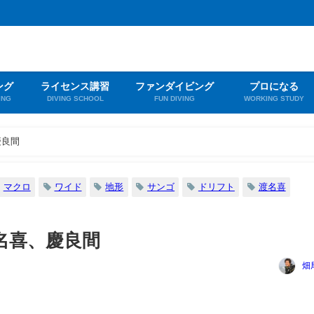
ング
ライセンス講習
ファンダイビング
プロになる
ING
DIVING SCHOOL
FUN DIVING
WORKING STUDY
慶良間
マクロ
ワイド
地形
サンゴ
ドリフト
渡名喜
名喜、慶良間
畑