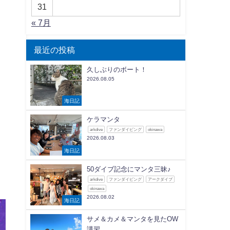
31
« 7月
最近の投稿
久しぶりのボート！
2026.08.05
海日記
ケラマンタ
arkdive
ファンダイビング
okinawa
2026.08.03
海日記
50ダイブ記念にマンタ三昧♪
arkdive
ファンダイビング
アークダイブ
okinawa
2026.08.02
海日記
サメ＆カメ＆マンタを見たOW
講習