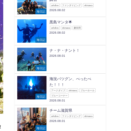
arkdive
ファンダイビング
okinawa
2026.08.02
海日記
黒島マンタ🌟
arkdive
okinawa
慶良間
2026.08.02
海日記
ナ・ナ・ナント！
2026.08.01
海日記
海況バツグン、べったべ
た！！！
アークダイブ
okinawa
ブルーホール
ブルーコーナー
海日記
2026.08.01
チーム滋賀県
arkdive
ファンダイビング
okinawa
2026.08.01
！
海日記