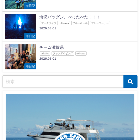
海日記
海況バツグン、べったべた！！！
アークダイブ
okinawa
ブルーホール
ブルーコーナー
2026.08.01
海日記
チーム滋賀県
arkdive
ファンダイビング
okinawa
2026.08.01
海日記