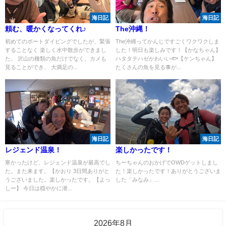
海日記
海日記
頼む、暖かくなってくれ♪
The沖縄！
初めてのボートダイビングでしたが、緊張
The沖縄ってかんじですごくワクワクしま
することなく 楽しく水中散歩ができまし
した！明日も楽しみです！【かなちゃん】
た。 沢山の種類の魚だけでなく、カメも
ハタタテハゼかわいい🐟【ケンちゃん】
見ることができ、 大満足の...
たくさんの魚を見る事が...
海日記
海日記
レジェンド温泉！
楽しかったです！
寒かったけど、レジェンド温泉が最高でし
ちーちゃんのおかげでOWDゲットしまし
た。また来ます。【かおり 3日間ありがと
た！楽しかったです！ありがとうございま
うございました。楽しかったです。【よっ
した「みなみ」...
しー】 今日は穏やかに潜...
2026年8月