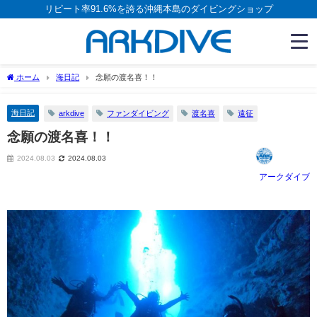
リピート率91.6%を誇る沖縄本島のダイビングショップ
ホーム
海日記
念願の渡名喜！！
海日記
arkdive
ファンダイビング
渡名喜
遠征
念願の渡名喜！！
2024.08.03
2024.08.03
アークダイブ