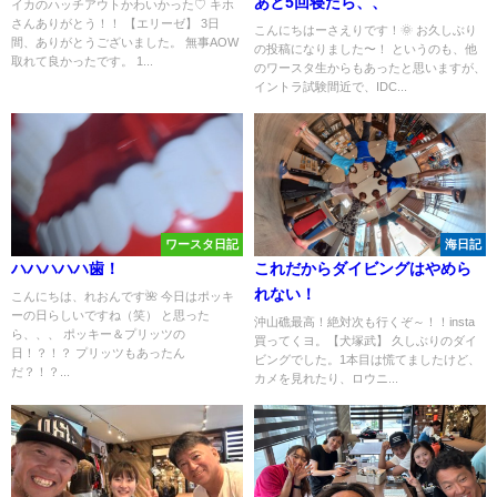
あと5回寝たら、、
イカのハッチアウトかわいかった♡ キホ
さんありがとう！！ 【エリーゼ】 3日
こんにちはーさえりです！🌞 お久しぶり
間、ありがとうございました。 無事AOW
の投稿になりました〜！ というのも、他
取れて良かったです。 1...
のワースタ生からもあったと思いますが、
イントラ試験間近で、IDC...
ワースタ日記
海日記
ハハハハハ歯！
これだからダイビングはやめら
れない！
こんにちは、れおんです🌺 今日はポッキ
ーの日らしいですね（笑） と思った
沖山礁最高！絶対次も行くぞ～！！insta
ら、、、 ポッキー＆プリッツの
買ってくヨ。【犬塚武】 久しぶりのダイ
日！？！？ プリッツもあったん
ビングでした。1本目は慌てましたけど、
だ？！？...
カメを見れたり、ロウニ...