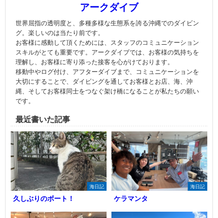
アークダイブ
世界屈指の透明度と、多種多様な生態系を誇る沖縄でのダイビン
グ。楽しいのは当たり前です。
お客様に感動して頂くためには、スタッフのコミュニケーション
スキルがとても重要です。アークダイブでは、お客様の気持ちを
理解し、お客様に寄り添った接客を心がけております。
移動中やログ付け、アフターダイブまで、コミュニケーションを
大切にすることで、ダイビングを通してお客様とお店、海、沖
縄、そしてお客様同士をつなぐ架け橋になることが私たちの願い
です。
最近書いた記事
海日記
海日記
久しぶりのボート！
ケラマンタ