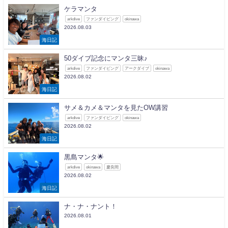
ケラマンタ
arkdive
ファンダイビング
okinawa
2026.08.03
海日記
50ダイブ記念にマンタ三昧♪
arkdive
ファンダイビング
アークダイブ
okinawa
2026.08.02
海日記
サメ＆カメ＆マンタを見たOW講習
arkdive
ファンダイビング
okinawa
2026.08.02
海日記
黒島マンタ🌟
arkdive
okinawa
慶良間
2026.08.02
海日記
ナ・ナ・ナント！
2026.08.01