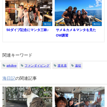
海日記
海日記
50ダイブ記念にマンタ三昧♪
サメ＆カメ＆マンタを見た
OW講習
関連キーワード
arkdive
ファンダイビング
渡名喜
遠征
海日記
の関連記事