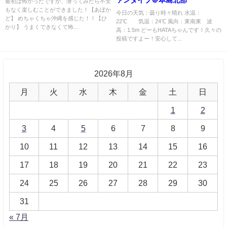
最初は怖かったですが、潜ってみたら不安
もなく楽しむことができました！【あぼか
今日の天気：曇り時々晴れ 水温：
ど】 めちゃくちゃ沖縄を感じた！！【ひ
22℃ 気温：24℃ 風向：東南東 波
かり】 うまくできなくて怖...
高：1.5m どーもHATAちゃんです！久々の
投稿ですよー！安心して...
2026年8月
月
火
水
木
金
土
日
1
2
3
4
5
6
7
8
9
10
11
12
13
14
15
16
17
18
19
20
21
22
23
24
25
26
27
28
29
30
31
« 7月