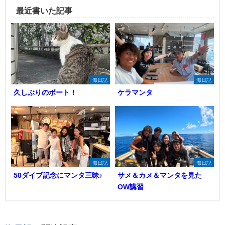
最近書いた記事
海日記
海日記
久しぶりのボート！
ケラマンタ
海日記
海日記
50ダイブ記念にマンタ三昧♪
サメ＆カメ＆マンタを見た
OW講習