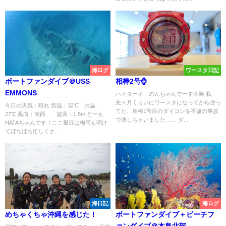
海ログ
ワースタ日記
ボートファンダイブ＠USS
相棒2号⌚️
EMMONS
ハイターイ！のんちゃんでーす🤙🏽 私、
先々月くらいにワースタになってから使っ
今日の天気：晴れ 気温：32℃ 水温：
てた、相棒1号目のダイコンを不慮の事故
27℃ 風向：南西 波高：1.5m どーも
で壊しちゃいました…… ダ...
HATAちゃんです！ここ最近は梅雨も明け
てぼちぼち忙しくさ...
海日記
海ログ
めちゃくちゃ沖縄を感じた！
ボートファンダイブ＋ビーチフ
ァンダイブ＠本島北部