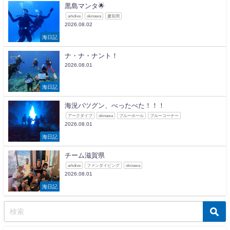
黒島マンタ🌟
arkdive
okinawa
慶良間
2026.08.02
海日記
ナ・ナ・ナント！
2026.08.01
海日記
海況バツグン、べったべた！！！
アークダイブ
okinawa
ブルーホール
ブルーコーナー
2026.08.01
海日記
チーム滋賀県
arkdive
ファンダイビング
okinawa
2026.08.01
海日記