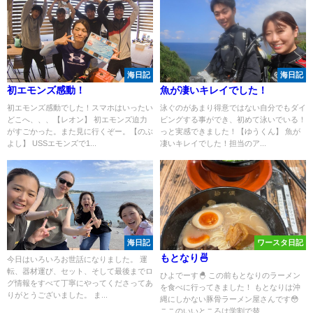
海日記
海日記
初エモンズ感動！
魚が凄いキレイでした！
初エモンズ感動でした！スマホはいったい
泳ぐのがあまり得意ではない自分でもダイ
どこへ、、、【レオン】 初エモンズ迫力
ビングする事ができ、初めて泳いでいる！
がすごかった。また見に行くぞー。【のぶ
っと実感できました！【ゆうくん】 魚が
よし】 USSエモンズで1...
凄いキレイでした！担当のア...
海日記
ワースタ日記
もとなり🍜
今日はいろいろお世話になりました。 運
転、器材運び、セット、そして最後までロ
ひよでーす🐣 この前もとなりのラーメン
グ情報をすべて丁寧にやってくださってあ
を食べに行ってきました！ もとなりは沖
りがとうございました。 ま...
縄にしかない豚骨ラーメン屋さんです😳
ここのいいところは学割で替...