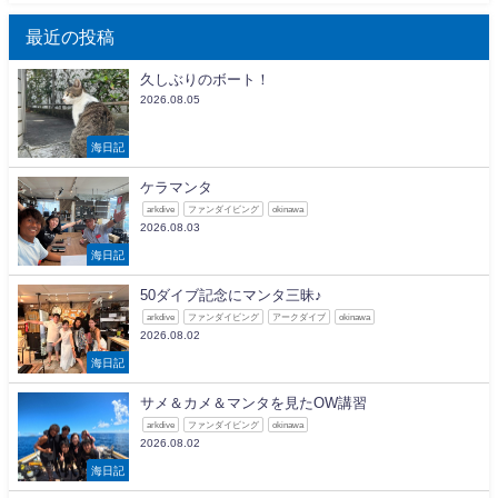
最近の投稿
久しぶりのボート！
2026.08.05
海日記
ケラマンタ
arkdive
ファンダイビング
okinawa
2026.08.03
海日記
50ダイブ記念にマンタ三昧♪
arkdive
ファンダイビング
アークダイブ
okinawa
2026.08.02
海日記
サメ＆カメ＆マンタを見たOW講習
arkdive
ファンダイビング
okinawa
2026.08.02
海日記