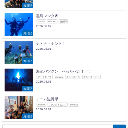
海日記
黒島マンタ🌟
arkdive
okinawa
慶良間
2026.08.02
海日記
ナ・ナ・ナント！
2026.08.01
海日記
海況バツグン、べったべた！！！
アークダイブ
okinawa
ブルーホール
ブルーコーナー
2026.08.01
海日記
チーム滋賀県
arkdive
ファンダイビング
okinawa
2026.08.01
海日記