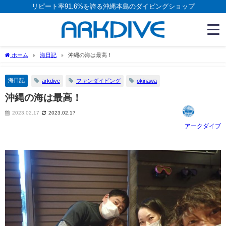
リピート率91.6%を誇る沖縄本島のダイビングショップ
ホーム
海日記
沖縄の海は最高！
海日記
arkdive
ファンダイビング
okinawa
沖縄の海は最高！
2023.02.17
2023.02.17
アークダイブ