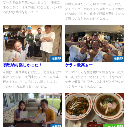
ワースタ生を卒業いたしました！ 沖縄に
沖縄でやりたいことNO1でやっとこれた
来るときに、【海の漢】になるというバカ
ダイビング！めちゃくちゃ海キレイで魚が
みたいな目標をもって ア...
いっぱいでした。途中で呼吸が苦しくなっ
て難しいなと思ったけどなれ...
海日記
海日記
初恩納村楽しかった！
ケラマ最高ぉー
今回は、慶良間も行けたし、万座も行けて
ケラマいろんな生き物いて飽きなかったで
良かったです。次回来たら、たぶん50本
す。ありがとうございました。【なつみ】
行きますので、よろしくお願いします。
ケラマ最高でし♡ナスＤありがとう^^また
【たい】 カム君今日もありが...
もぐろーネ☆【あんな】...
海日記
ワースタ日記