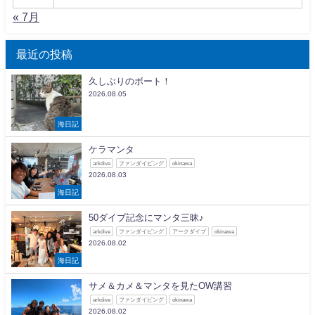
« 7月
最近の投稿
久しぶりのボート！
2026.08.05
海日記
ケラマンタ
arkdive
ファンダイビング
okinawa
2026.08.03
海日記
50ダイブ記念にマンタ三昧♪
arkdive
ファンダイビング
アークダイブ
okinawa
2026.08.02
海日記
サメ＆カメ＆マンタを見たOW講習
arkdive
ファンダイビング
okinawa
2026.08.02