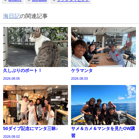
海日記
の関連記事
久しぶりのボート！
ケラマンタ
2026.08.05
2026.08.03
50ダイブ記念にマンタ三昧♪
サメ＆カメ＆マンタを見たOW講
習
2026.08.02