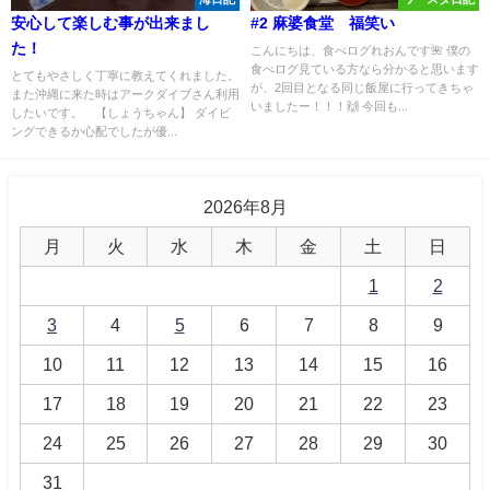
安心して楽しむ事が出来まし
#2 麻婆食堂 福笑い
た！
こんにちは、食べログれおんです🌺 僕の
食べログ見ている方なら分かると思います
とてもやさしく丁寧に教えてくれました。
が、2回目となる同じ飯屋に行ってきちゃ
また沖縄に来た時はアークダイブさん利用
いましたー！！！🙌 今回も...
したいです。 【しょうちゃん】 ダイビ
ングできるか心配でしたが優...
2026年8月
月
火
水
木
金
土
日
1
2
3
4
5
6
7
8
9
10
11
12
13
14
15
16
17
18
19
20
21
22
23
24
25
26
27
28
29
30
31