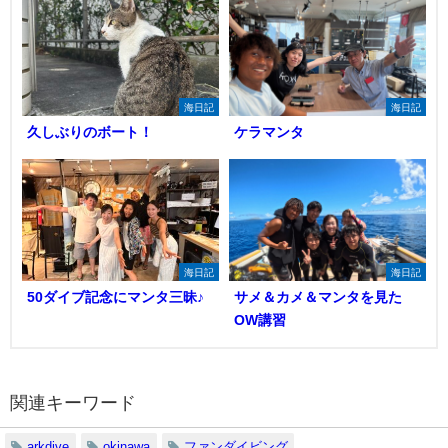
海日記
海日記
久しぶりのボート！
ケラマンタ
海日記
海日記
50ダイブ記念にマンタ三昧♪
サメ＆カメ＆マンタを見た
OW講習
関連キーワード
arkdive
okinawa
ファンダイビング