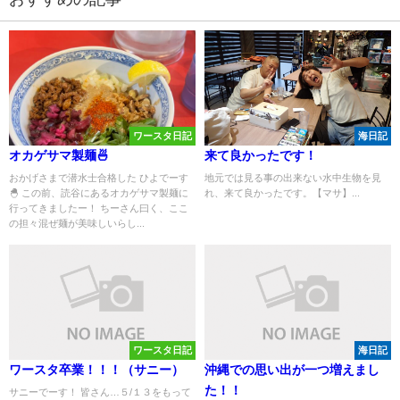
ワースタ日記
海日記
オカゲサマ製麺🍜
来て良かったです！
おかげさまで潜水士合格した ひよでーす
地元では見る事の出来ない水中生物を見
🐣 この前、読谷にあるオカゲサマ製麺に
れ、来て良かったです。【マサ】...
行ってきましたー！ ちーさん曰く、ここ
の担々混ぜ麺が美味しいらし...
ワースタ日記
海日記
ワースタ卒業！！！（サニー）
沖縄での思い出が一つ増えまし
た！！
サニーでーす！ 皆さん…５/１３をもって