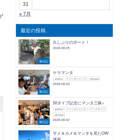
31
« 7月
が
最近の投稿
久しぶりのボート！
2026.08.05
海日記
ケラマンタ
arkdive
ファンダイビング
okinawa
2026.08.03
海日記
50ダイブ記念にマンタ三昧♪
arkdive
ファンダイビング
アークダイブ
okinawa
2026.08.02
海日記
サメ＆カメ＆マンタを見たOW
講習