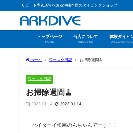
リピート率91.6%を誇る沖縄本島のダイビングショップ
トップページ
当店について
体験ダイビ
HOME
ABOUT US
DISCOVER DIV
ホーム
ワースタ日記
お掃除週間🧹
ワースタ日記
お掃除週間🧹
2023.01.14
2023.01.14
ハイターイ🤙🏽のんちゃんでーす！！