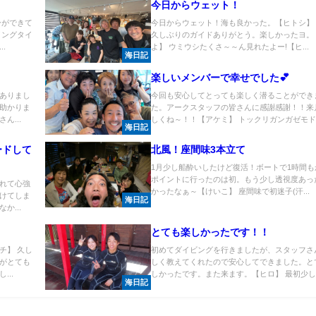
今日からウェット！
ーができて
今日からウェット！海も良かった。【ヒトシ】
イングタイ
久しぶりのガイドありがとう。楽しかったヨ。
.
よ】 ウミウシたくさ～～ん見れたよー!【ヒ...
海日記
楽しいメンバーで幸せでした💕
ありまし
今回も安心してとっても楽しく潜ることができ
助かりま
た。アークスタッフの皆さんに感謝感謝！！来
ん...
しくね～！！【アケミ】 トックリガンガゼモドき
海日記
ードして
北風！座間味3本立て
1月少し船酔いしたけど復活！ボートで1時間も
ポイントに行ったのは初。もう少し透視度あっ
れて心強
かったなぁ～【けいこ】 座間味で初迷子(汗...
けてしま
海日記
か...
とても楽しかったです！！
チ】 久し
初めてダイビングを行きましたが、スタッフさ
がとても
しく教えてくれたので安心してできました。と
..
しかったです。また来ます。【ヒロ】 最初少し..
海日記