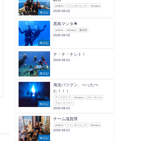
arkdive
ファンダイビング
okinawa
2026.08.02
海日記
黒島マンタ🌟
arkdive
okinawa
慶良間
2026.08.02
海日記
ナ・ナ・ナント！
2026.08.01
海日記
海況バツグン、べったべ
た！！！
アークダイブ
okinawa
ブルーホール
ブルーコーナー
海日記
2026.08.01
チーム滋賀県
arkdive
ファンダイビング
okinawa
2026.08.01
海日記