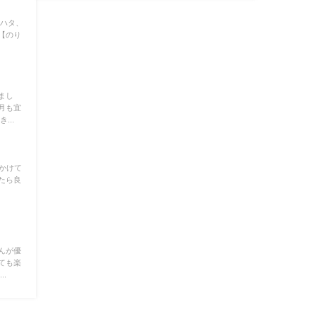
 ハタ、
【のり
まし
月も宜
...
かけて
たら良
んが優
ても楽
.