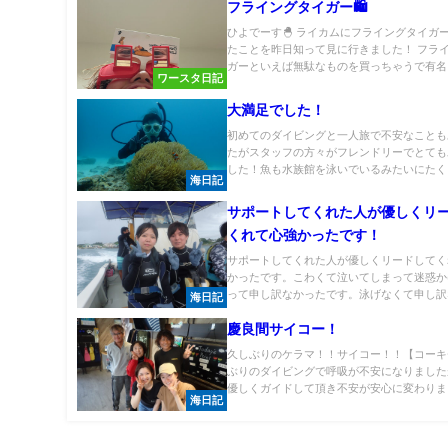
フライングタイガー🛍️
ひよでーす🐣 ライカムにフライングタイガ
たことを昨日知って見に行きました！ フラ
ガーといえば無駄なものを買っちゃうで有名..
ワースタ日記
大満足でした！
初めてのダイビングと一人旅で不安なことも
たがスタッフの方々がフレンドリーでとても
した！魚も水族館を泳いでいるみたいにたくさ
海日記
サポートしてくれた人が優しくリ
くれて心強かったです！
サポートしてくれた人が優しくリードしてく
かったです。こわくて泣いてしまって迷惑か
って申し訳なかったです。泳げなくて申し訳な
海日記
慶良間サイコー！
久しぶりのケラマ！！サイコー！！【コーキ
ぶりのダイビングで呼吸が不安になりました
優しくガイドして頂き不安が安心に変わりまし.
海日記