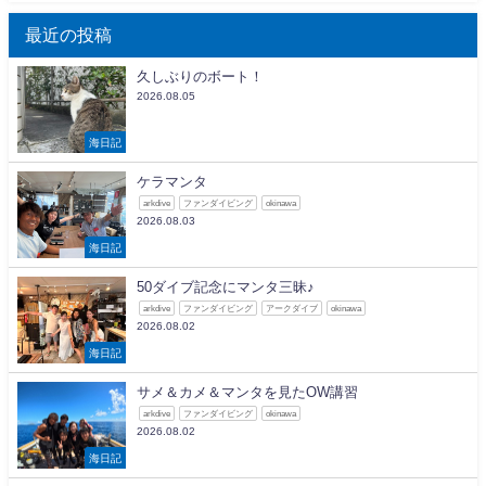
最近の投稿
久しぶりのボート！
2026.08.05
海日記
ケラマンタ
arkdive
ファンダイビング
okinawa
2026.08.03
海日記
50ダイブ記念にマンタ三昧♪
arkdive
ファンダイビング
アークダイブ
okinawa
2026.08.02
海日記
サメ＆カメ＆マンタを見たOW講習
arkdive
ファンダイビング
okinawa
2026.08.02
海日記