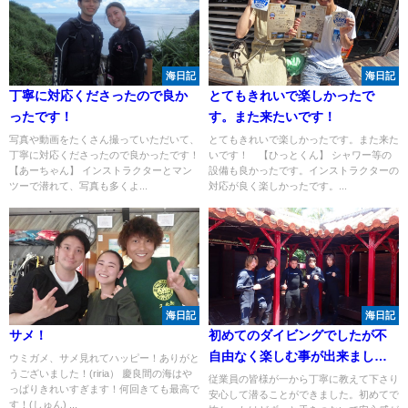
海日記
海日記
丁寧に対応くださったので良か
とてもきれいで楽しかったで
ったです！
す。また来たいです！
写真や動画をたくさん撮っていただいて、
とてもきれいで楽しかったです。また来た
丁寧に対応くださったので良かったです！
いです！ 【ひっとくん】 シャワー等の
【あーちゃん】 インストラクターとマン
設備も良かったです。インストラクターの
ツーで潜れて、写真も多くよ...
対応が良く楽しかったです。...
海日記
海日記
サメ！
初めてのダイビングでしたが不
自由なく楽しむ事が出来まし
ウミガメ、サメ見れてハッピー！ありがと
うございました！(riria） 慶良間の海はや
た。
従業員の皆様が一から丁寧に教えて下さり
っぱりきれいすぎます！何回きても最高で
安心して潜ることができました。初めてで
す！(しゅん) ...