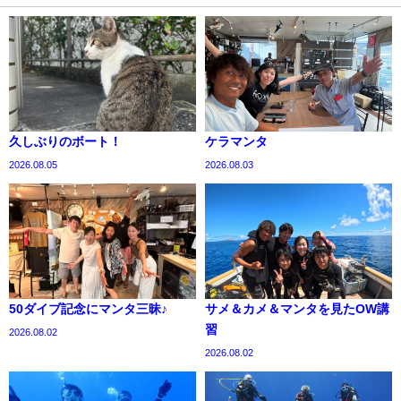
久しぶりのボート！
ケラマンタ
2026.08.05
2026.08.03
50ダイブ記念にマンタ三昧♪
サメ＆カメ＆マンタを見たOW講
習
2026.08.02
2026.08.02