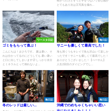
怖かったけどずっと手をつないで安心感が
とてもあり次は又写真を撮れ...
ワースタ日記
海日記
ゴミをもらって喜ぶ！
サニーも優しくて最高でした！
こんにちは！まひろです。 夏は暑い、そ
海も洞くつもキレイで魚も沢山いて楽しか
れは分かってるのにどうしても 暑い暑い
ったです！サニーも優しくて最高でした！
と口に出してしまいます🥵 しっかり水分
ありがとうございました！【べーやん】
とミネラルとって倒れないよ...
人生2回目のダイビングでし...
海日記
海日記
冬のレッドは厳しい...
沖縄でのめちゃくちゃいい思い
出になりました！！！