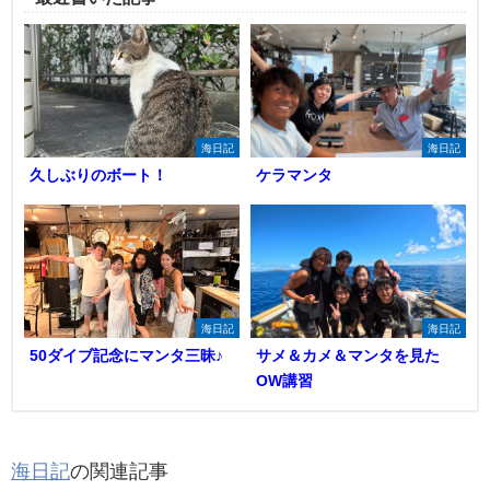
海日記
海日記
久しぶりのボート！
ケラマンタ
海日記
海日記
50ダイブ記念にマンタ三昧♪
サメ＆カメ＆マンタを見た
OW講習
海日記
の関連記事