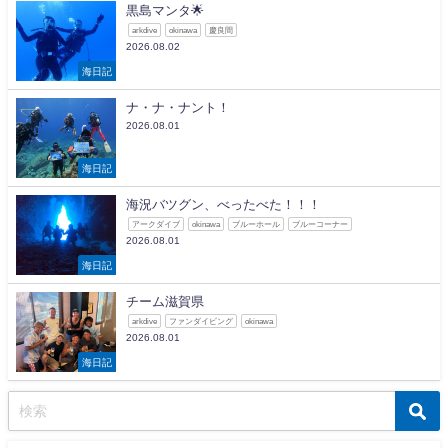
黒島マンタ🌟
arkdive
okinawa
慶良間
2026.08.02
海日記
ナ・ナ・ナント！
2026.08.01
海日記
海況バツグン、べったべた！！！
アークダイブ
okinawa
ブルーホール
ブルーコーナー
2026.08.01
海日記
チーム滋賀県
arkdive
ファンダイビング
okinawa
2026.08.01
海日記