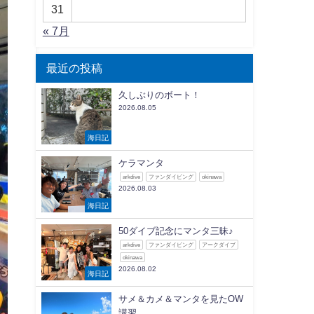
31
« 7月
最近の投稿
久しぶりのボート！
2026.08.05
海日記
ケラマンタ
arkdive
ファンダイビング
okinawa
2026.08.03
海日記
50ダイブ記念にマンタ三昧♪
arkdive
ファンダイビング
アークダイブ
okinawa
2026.08.02
海日記
サメ＆カメ＆マンタを見たOW
講習