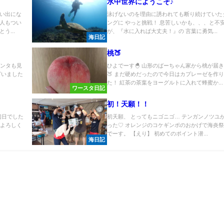
水中世界にようこそ♪
い出にな
泳げないのを理由に誘われても断り続けていた
人もつい
ングに やっと挑戦！ 息苦しいかも、、、と不
う...
が、『水に入れば大丈夫！』の 言葉に勇気...
海日記
桃🍑
マンタも見
ひよでーす🐣 山形のばーちゃん家から桃が届
ざいました
🍑 まだ硬めだったので今日はカプレーゼを作
た！ 紅茶の茶葉をヨーグルトに入れて蜂蜜か...
ワースタ日記
初！天願！！
初日でした
初天願、 とってもニゴニゴ… テンガンノツユ
もよろしく
った♡ オレンジのコケギンポのおかげで海炎
でーす。 【えり】 初めてのポイント潜...
海日記