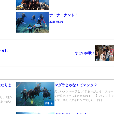
ナ・ナ・ナント！
2026.08.01
いまし
すごい体験！
になりま
マダラじゃなくてマンタ？
楽しいメンバー 楽しい1日ありがとう！ スキ
ンが終わったらまた来るね！！ 【じゃいこ】 
た。 初の
くて、楽しいダイビングでした！ 四十...
 ありがと
海日記
.