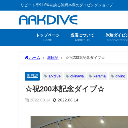
リピート率91.6%を誇る沖縄本島のダイビングショップ
トップページ
当店について
体験ダイビ
HOME
ABOUT US
DISCOVER DIV
ホーム
海日記
☆祝200本記念ダイブ☆
海日記
arkdive
okinawa
kerama
diving
☆祝200本記念ダイブ☆
2022.08.14
2022.08.14