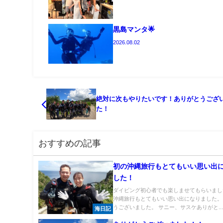
黒島マンタ🌟
2026.08.02
絶対に次もやりたいです！ありがとうござ
た！
おすすめの記事
初の沖縄旅行もとてもいい思い出
した！
ダイビング初心者でも楽しませてもらいまし
沖縄旅行もとてもいい思い出になりました。
うございました。 サニー、サスケありがと..
海日記