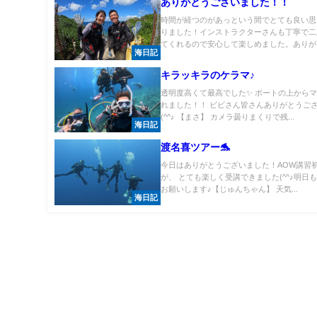
ありがとうございました！！
時間が経つのがあっという間でとても良い思
りました！インストラクターさんも丁寧で二
てくれるので安心して楽しめました。ありがと
海日記
キラッキラのケラマ♪
透明度高くて最高でした✨ ボートの上から
れました！！ ビビさん皆さんありがとうご
(^^♪ 【まさ】 カメラ曇りまくりで残...
海日記
渡名喜ツアー🐬
今日はありがとうございました！AOW講習
が、 とても楽しく受講できました(^^♪明日
お願いします♪【じゅんちゃん】 天気...
海日記