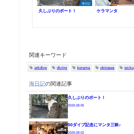
海日記
久しぶりのボート！
ケラマンタ
関連キーワード
arkdive
diving
kerama
okinawa
picku
海日記
の関連記事
久しぶりのボート！
2026.08.05
50ダイブ記念にマンタ三昧♪
2026.08.02