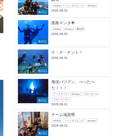
arkdive
ファンダイビング
okinawa
2026.08.02
海日記
黒島マンタ🌟
arkdive
okinawa
慶良間
2026.08.02
海日記
ま
ナ・ナ・ナント！
2026.08.01
海日記
海況バツグン、べったべ
た！！！
アークダイブ
okinawa
ブルーホール
ブルーコーナー
海日記
2026.08.01
チーム滋賀県
arkdive
ファンダイビング
okinawa
2026.08.01
海日記