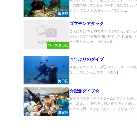
ーの方の教え方がわかりやすく親切でした!(^^
くん】 久しぶりのダイビング楽しか...
海日記
ゴマモンアタック
こんにちは マヒロです！ 3日前くらいにレ
乗ったのですが 梅雨明け初でした！ 最高...
ート楽しい... そこで起きた面...
ワースタ日記
４年ぶりのダイブ
４年ぶりのダイブ、砂辺のソフトコーラル減
な。。楽しかったです！【森永】...
海日記
☆記念ダイブ☆
渡名喜で記念ダイブ！チームの皆さんお祝い
う「あきお」 最終日に渡名喜も行けて楽しい
た！次は夏に来ます「あつこ」 となきにい..
海日記