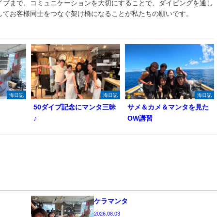
イブまで、コミュニケーションを大切にすることで、ダイビングを通し
してお客様同士をつなぐ架け橋になることが私たちの願いです。
海日記
海日記
海日記
50ダイブ記念にマンタ三昧
サメ＆カメ＆マンタを見た
♪
OW講習
ケラマンタ
2026.08.03