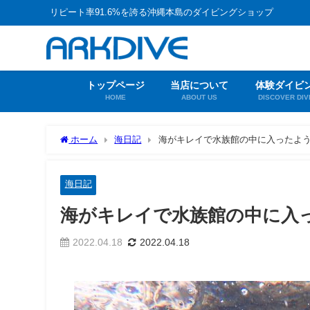
リピート率91.6%を誇る沖縄本島のダイビングショップ
トップページ
当店について
体験ダイビ
HOME
ABOUT US
DISCOVER DIV
ホーム
海日記
海がキレイで水族館の中に入ったよ
海日記
海がキレイで水族館の中に入
2022.04.18
2022.04.18