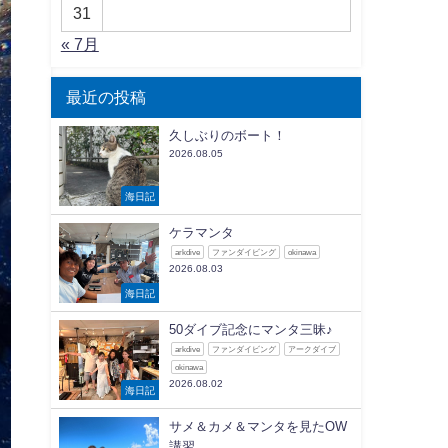
31
« 7月
最近の投稿
久しぶりのボート！
2026.08.05
海日記
ケラマンタ
arkdive
ファンダイビング
okinawa
2026.08.03
海日記
50ダイブ記念にマンタ三昧♪
arkdive
ファンダイビング
アークダイブ
okinawa
2026.08.02
海日記
サメ＆カメ＆マンタを見たOW
講習