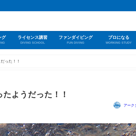
ング
ライセンス講習
ファンダイビング
プロになる
ING
DIVING SCHOOL
FUN DIVING
WORKING STUDY
うだった！！
ったようだった！！
アーク