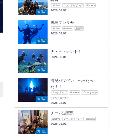
arkdive
ファンダイビング
okinawa
2026.08.02
海日記
黒島マンタ🌟
arkdive
okinawa
慶良間
2026.08.02
海日記
ナ・ナ・ナント！
2026.08.01
海日記
海況バツグン、べったべ
た！！！
アークダイブ
okinawa
ブルーホール
ブルーコーナー
海日記
2026.08.01
チーム滋賀県
arkdive
ファンダイビング
okinawa
2026.08.01
海日記