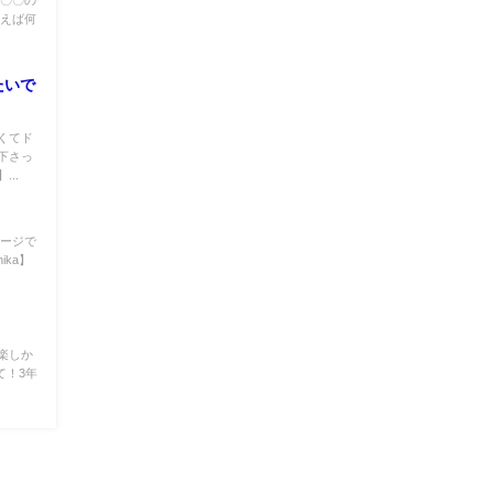
言えば何
たいで
くてド
下さっ
..
ャージで
ka】
楽しか
て！3年