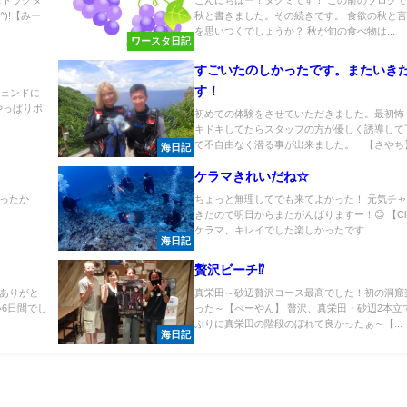
)!【みー
秋と書きました。その続きです。 食欲の秋と
を思いつくでしょうか？ 秋が旬の食べ物は...
ワースタ日記
すごいたのしかったです。またいき
す！
ジェンドに
やっぱりボ
初めての体験をさせていただきました。最初怖
キドキしてたらスタッフの方が優しく誘導して
て不自由なく潜る事が出来ました。 【さやち】.
海日記
ケラマきれいだね☆
ったか
ちょっと無理してでも来てよかった！ 元気チ
きたので明日からまたがんばりますー！😊 【Chi
ケラマ、キレイでした楽しかったです...
海日記
贅沢ビーチ⁉
ありがと
真栄田～砂辺贅沢コース最高でした！初の洞窟
6日間でし
った～【べーやん】 贅沢、真栄田・砂辺2本立
.
ぶりに真栄田の階段のぼれて良かったぁ～【...
海日記