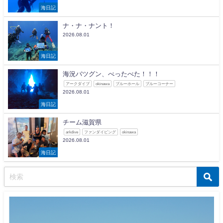
海日記
ナ・ナ・ナント！
2026.08.01
海日記
海況バツグン、べったべた！！！
アークダイブ
okinawa
ブルーホール
ブルーコーナー
2026.08.01
海日記
チーム滋賀県
arkdive
ファンダイビング
okinawa
2026.08.01
海日記