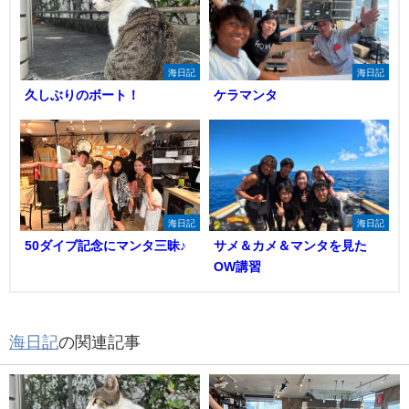
海日記
海日記
久しぶりのボート！
ケラマンタ
海日記
海日記
50ダイブ記念にマンタ三昧♪
サメ＆カメ＆マンタを見た
OW講習
海日記
の関連記事