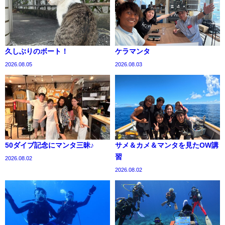
久しぶりのボート！
ケラマンタ
2026.08.05
2026.08.03
50ダイブ記念にマンタ三昧♪
サメ＆カメ＆マンタを見たOW講
習
2026.08.02
2026.08.02