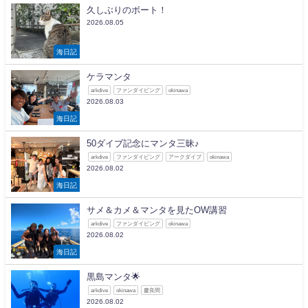
久しぶりのボート！
2026.08.05
海日記
ケラマンタ
arkdive
ファンダイビング
okinawa
2026.08.03
海日記
50ダイブ記念にマンタ三昧♪
arkdive
ファンダイビング
アークダイブ
okinawa
2026.08.02
海日記
サメ＆カメ＆マンタを見たOW講習
arkdive
ファンダイビング
okinawa
2026.08.02
海日記
黒島マンタ🌟
arkdive
okinawa
慶良間
2026.08.02