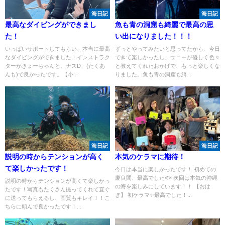
海日記
海日記
最高なダイビングができまし
魚も青の洞窟も綺麗で最高の思
た！
い出になりました！！！
いっぱいサポートしてもらい、本当に最高
ずっとやってみたいと思ってたから、今日
なダイビングができました！インストラク
できて楽しかったし、サニーが優しく色々
ターがきょーちゃんと、ナスD、(たくあ
と教えてくれたおかげで、もっと楽しくな
んも)で良かったです。【小...
りました。魚も青の洞窟も綺...
海日記
海日記
説明の時からテンションが高く
本気のケラマに期待！
て楽しかったです！
今日は本当に楽しかったです！ 初めての
慶良間、最高でした🐟 次回は本気の沖縄
説明の時からテンションが高くて楽しかっ
の海を楽しみにしています！！ 【おは
たです！写真もたくさん撮ってくれて直ぐ
ぎ】 初ケラマ✨最高でした！...
に送ってもらえるし、画質もキレイ！！こ
ちらに頼んで良かったです！...