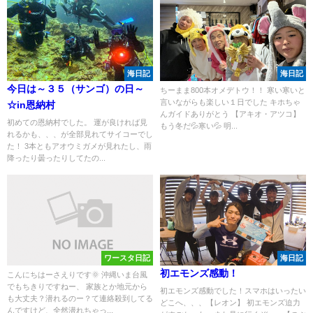
海日記
海日記
今日は～３５（サンゴ）の日～
ちーまま800本オメデトウ！！ 寒い寒いと
言いながらも楽しい１日でした キホちゃ
☆in恩納村
んガイドありがとう 【アキオ・アツコ】
初めての恩納村でした。 運が良ければ見
もう冬だ💦寒い💦 明...
れるかも、、、が全部見れてサイコーでし
た！ 3本ともアオウミガメが見れたし、雨
降ったり曇ったりしてたの...
ワースタ日記
海日記
初エモンズ感動！
こんにちはーさえりです🌞 沖縄いま台風
でもちきりですねー、 家族とか地元から
初エモンズ感動でした！スマホはいったい
も大丈夫？潜れるのー？て連絡殺到してる
どこへ、、、【レオン】 初エモンズ迫力
んですけど、全然潜れちゃっ...