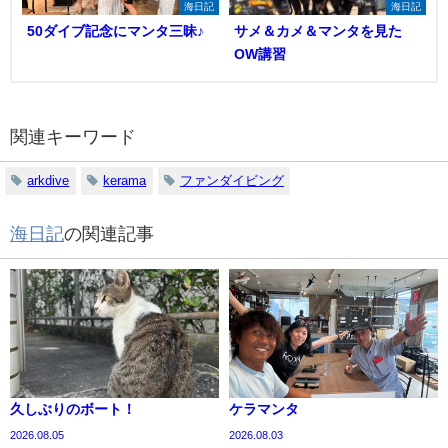
海日記
海日記
50ダイブ記念にマンタ三昧♪
サメ＆カメ＆マンタを見た
OW講習
関連キーワード
arkdive
kerama
ファンダイビング
海日記
の関連記事
久しぶりのボート！
ケラマンタ
2026.08.05
2026.08.03