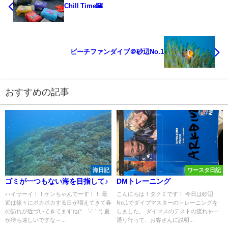
Chill Time🌇
ビーチファンダイブ＠砂辺No.1
おすすめの記事
海日記
ワースタ日記
ゴミが一つもない海を目指して♪
DMトレーニング
ハイサーイ！！ケンちゃんでーす！！ 最
こんにちは！タクミです！ 今日は砂辺
近は徐々にポカポカする日が増えてきて春
No.1でダイブマスターのトレーニングを
の訪れが近づいてきてますね(*´▽｀*) 夏
しました。 ダイマスのテストの流れを一
が待ち遠しいですな～...
通り行って、お客さんに説明...