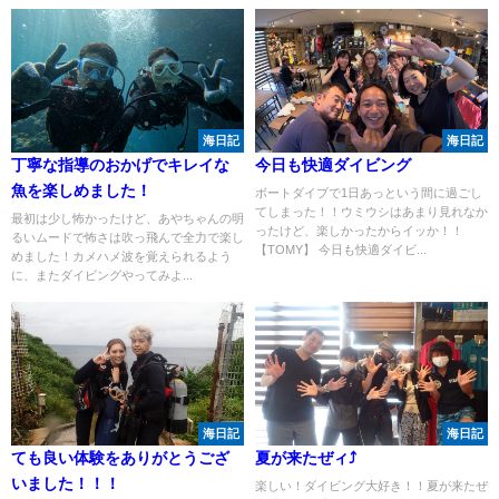
海日記
海日記
丁寧な指導のおかげでキレイな
今日も快適ダイビング
魚を楽しめました！
ボートダイブで1日あっという間に過ごし
てしまった！！ウミウシはあまり見れなか
最初は少し怖かったけど、あやちゃんの明
ったけど、楽しかったからイッか！！
るいムードで怖さは吹っ飛んで全力で楽し
【TOMY】 今日も快適ダイビ...
めました！カメハメ波を覚えられるよう
に、またダイビングやってみよ...
海日記
海日記
ても良い体験をありがとうござ
夏が来たぜィ⤴
いました！！！
楽しい！ダイビング大好き！！夏が来たぜ