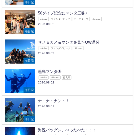
海日記
50ダイブ記念にマンタ三昧♪
arkdive
ファンダイビング
アークダイブ
okinawa
2026.08.02
海日記
サメ＆カメ＆マンタを見たOW講習
arkdive
ファンダイビング
okinawa
2026.08.02
海日記
黒島マンタ🌟
arkdive
okinawa
慶良間
2026.08.02
海日記
ナ・ナ・ナント！
2026.08.01
海日記
海況バツグン、べったべた！！！