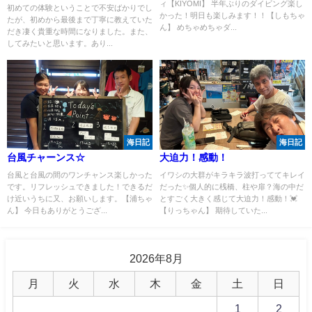
ィ【KIYOMI】 半年ぶりのダイビング楽し
初めての体験ということで不安ばかりでし
かった！明日も楽しみます！！【しもちゃ
たが、初めから最後まで丁寧に教えていた
ん】 めちゃめちゃダ...
だき凄く貴重な時間になりました。また、
してみたいと思います。あり...
海日記
海日記
台風チャーンス☆
大迫力！感動！
台風と台風の間のワンチャンス楽しかった
イワシの大群がキラキラ波打っててキレイ
です。リフレッシュできました！できるだ
だった✨個人的に桟橋、柱や扉？海の中だ
け近いうちに又、お願いします。【浦ちゃ
とすごく大きく感じて大迫力！感動！💓
ん】 今日もありがとうござ...
【りっちゃん】 期待していた...
2026年8月
月
火
水
木
金
土
日
1
2