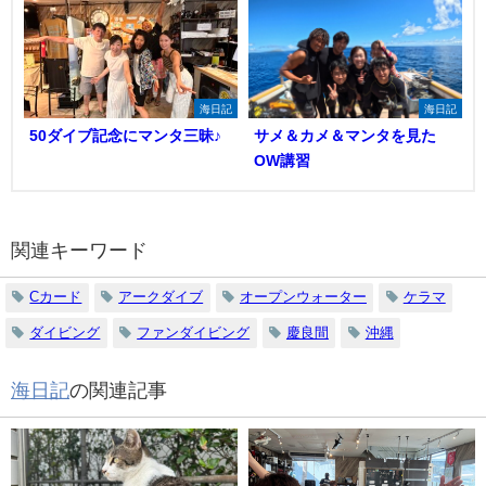
海日記
海日記
50ダイブ記念にマンタ三昧♪
サメ＆カメ＆マンタを見た
OW講習
関連キーワード
Cカード
アークダイブ
オープンウォーター
ケラマ
ダイビング
ファンダイビング
慶良間
沖縄
海日記
の関連記事