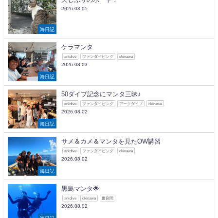
2026.08.05
海日記
ケラマンタ
arkdive
ファンダイビング
okinawa
2026.08.03
海日記
50ダイブ記念にマンタ三昧♪
arkdive
ファンダイビング
アークダイブ
okinawa
2026.08.02
海日記
サメ＆カメ＆マンタを見たOW講習
arkdive
ファンダイビング
okinawa
2026.08.02
海日記
黒島マンタ🌟
arkdive
okinawa
慶良間
2026.08.02
海日記