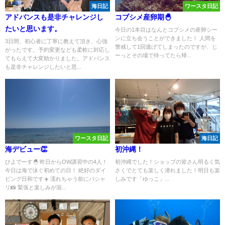
海日記
ワースタ日記
アドバンスも是非チャレンジし
コブシメ産卵期🐣
たいと思います。
今日の1本目はなんとコブシメの産卵シー
ンに立ち会うことができました！ 人間を
3日間、初心者に丁寧に教えて頂き、心強
警戒して1回逃げてしまったのですが、じ
がったです。予約変更なども柔軟に対応し
ーっとその場で待ってたら帰...
てもらえて大変助かりました。アドバンス
も是非チャレンジしたいと思...
ワースタ日記
海日記
海デビュー👏
初沖縄！
ひよでーす🐣 昨日からOW講習中の4人！
初沖縄でした！ショップの皆さん明るく気
今日は海で泳ぐ初めての日！ 絶好のダイ
さくでとても楽しく潜れました！明日も楽
ビング日和です☀️ 濡れちゃう前にパシャ
しみです「ゆっこ」...
リ📸 緊張と楽しみが混...