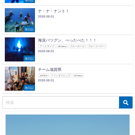
ナ・ナ・ナント！
2026.08.01
海日記
海況バツグン、べったべた！！！
アークダイブ
okinawa
ブルーホール
ブルーコーナー
2026.08.01
海日記
チーム滋賀県
arkdive
ファンダイビング
okinawa
2026.08.01
海日記