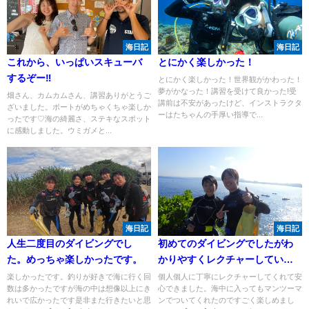
海日記
海日記
これから、いっぱいスキューバ
とにかく楽しかった！
するぞー‼
とにかく楽しかった！世界観がかわった！
夢がかなった！講習を受けて良かった!受
畑さん、カムカムさん、講習ありがとうご
講前は不安があったけど、インストラクタ
ざいました。ボートがめちゃくちゃ楽しか
ーはたちゃんの手厚い指導で...
ったです♡海の綺麗さ、ステキなスポット
に感動しました。ウミガメと...
海日記
海日記
人生二度目のダイビングでし
初めてのダイビングでしたがわ
た。めっちゃ楽しかったです。
かりやすくレクチャーしていた
だけてとても安心できました！
楽しかったです。釣りが好きで海に行く回
個人個人に丁寧にレクチャーしてくれて安
数は多かったですが海の中は想像以上にき
心できました。海中に入ってもマンツーマ
れいで広かったです是非また行きたいと思
ンでついてくれたのですごく楽しめまし