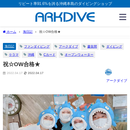
リピート率91.6%を誇る沖縄本島のダイビングショップ
ホーム
海日記
祝☆OW合格★
海日記
ファンダイビング
アークダイブ
慶良間
ダイビング
ケラマ
沖縄
Cカード
オープンウォーター
祝☆OW合格★
2022.04.17
2022.04.17
アークダイブ