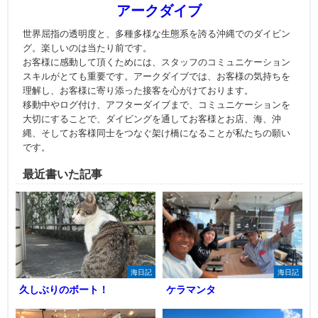
アークダイブ
世界屈指の透明度と、多種多様な生態系を誇る沖縄でのダイビン
グ。楽しいのは当たり前です。
お客様に感動して頂くためには、スタッフのコミュニケーション
スキルがとても重要です。アークダイブでは、お客様の気持ちを
理解し、お客様に寄り添った接客を心がけております。
移動中やログ付け、アフターダイブまで、コミュニケーションを
大切にすることで、ダイビングを通してお客様とお店、海、沖
縄、そしてお客様同士をつなぐ架け橋になることが私たちの願い
です。
最近書いた記事
海日記
海日記
久しぶりのボート！
ケラマンタ