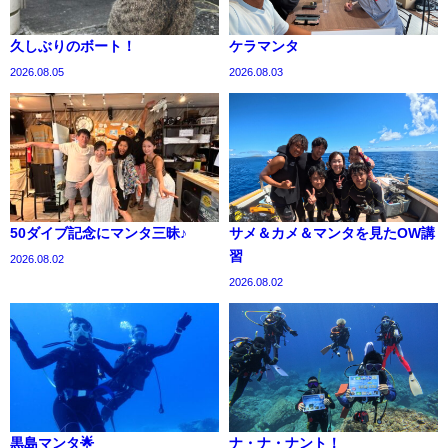
久しぶりのボート！
ケラマンタ
2026.08.05
2026.08.03
50ダイブ記念にマンタ三昧♪
サメ＆カメ＆マンタを見たOW講
習
2026.08.02
2026.08.02
黒島マンタ🌟
ナ・ナ・ナント！