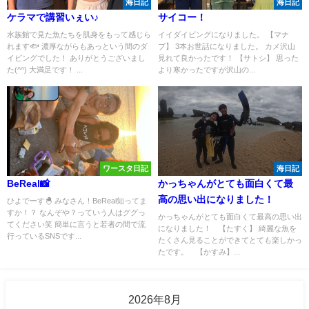
海日記
海日記
ケラマで講習いぇい♪
サイコー！
水族館で見た魚たちを肌身をもって感じら
イイダイビングになりました。 【マナ
れます🐟 濃厚ながらもあっという間のダ
ブ】 3本お世話になりました。 カメ沢山
イビングでした！ ありがとうございまし
見れて良かったです！ 【サトシ】 思った
た(^^) 大満足です！ ...
より寒かったですが沢山の...
ワースタ日記
海日記
BeReal📸
かっちゃんがとても面白くて最
高の思い出になりました！
ひよでーす🐣 みなさん！BeReal知ってま
すか！？ なんぞや？っていう人はググっ
かっちゃんがとても面白くて最高の思い出
てください笑 簡単に言うと若者の間で流
になりました！ 【たすく】 綺麗な魚を
行っているSNSです...
たくさん見ることができてとても楽しかっ
たです。 【かすみ】...
2026年8月