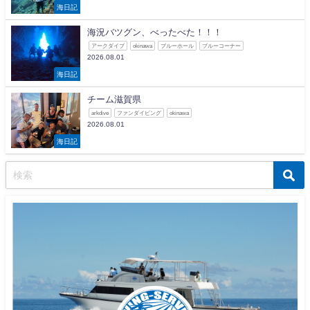
海日記
海況バツグン、べったべた！！！
アークダイブ
okinawa
ブルーホール
ブルーコーナー
2026.08.01
海日記
チーム滋賀県
arkdive
ファンダイビング
okinawa
2026.08.01
海日記