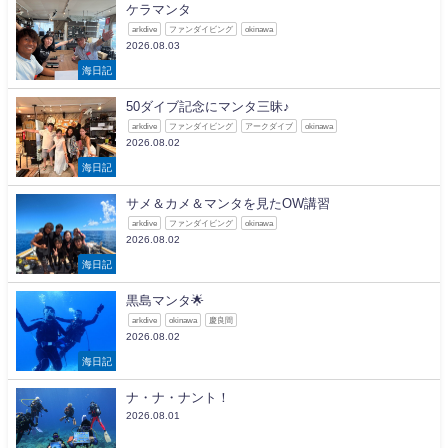
ケラマンタ
arkdive
ファンダイビング
okinawa
2026.08.03
海日記
50ダイブ記念にマンタ三昧♪
arkdive
ファンダイビング
アークダイブ
okinawa
2026.08.02
海日記
サメ＆カメ＆マンタを見たOW講習
arkdive
ファンダイビング
okinawa
2026.08.02
海日記
黒島マンタ🌟
arkdive
okinawa
慶良間
2026.08.02
海日記
ナ・ナ・ナント！
2026.08.01