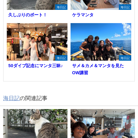
海日記
海日記
久しぶりのボート！
ケラマンタ
海日記
海日記
50ダイブ記念にマンタ三昧♪
サメ＆カメ＆マンタを見た
OW講習
海日記
の関連記事