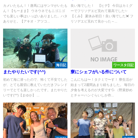
カメいたもん！！唐馬にはサンマがいたも
良い海でした！ 【ヒデ】 今日はカミグ
ん！【ちーまま】 ウネウネでもニゴニゴ
ーでフリソデエビ見れて最高でした✨
でも楽しい事はいっぱいありました。ハタ
【くみ】 夏休み初日！良い海でした💓 フ
ありがと。【アキオ・アツコ...
リソデエビ見れて良かった～...
海日記
ワースタ日記
またやりたいです(^^)
寮にシェフがいる件について
初めて海に潜ったので、怖くて不安でした
こんにちは〜！タクミで〜す！ 寮生活が
が、とても親切に教えていただきフレンド
始まって2週間あまり経ちました。 毎日の
リーでとても楽しかったです。またやりた
夕食を考えるのが大変です💦 （野菜炒め
いです(^^)【まゆか】 ...
とチャーハンぐらいしか作...