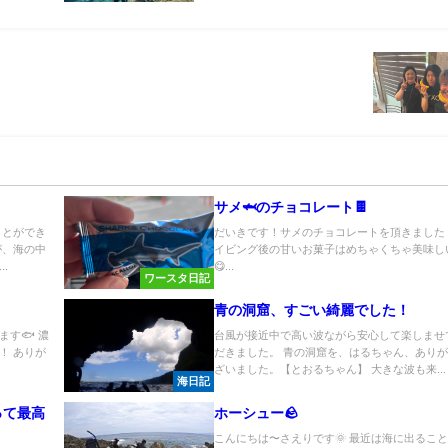
サメ🦈のチョコレート🍫
ことができ
だいきです！サメのチョコレートを頂きました！
が、海の中
イビング後の甘いお菓子はめちゃくちゃ美味し
.
😋...
ワースタ日記
青の洞窟、すごい綺麗でした！
す🐟 濃
台風が接近中で高い波ながら安心して楽しませ
！ ありが
だきました。 青の洞窟を、はるちゃん、あり
ざいました。【とおるちゃん】 大きな波も来...
海日記
って最高
ホーシュー🪨
こんにちは〜さえりです🌞 最近は海に出るこ