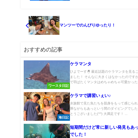
マンツーでのんびりゆったり！
おすすめの記事
ケラマンタ
ひよでーす🐣 最近話題のケラマンタを見る
ました！ そんなに大きくはなかったのです
で羽ばたくマンタはめちゃめちゃ可愛かった..
ワースタ日記
ケラマで講習いぇい♪
水族館で見た魚たちを肌身をもって感じられま
厚ながらもあっという間のダイビングでした
とうございました(^^) 大満足です！ ...
海日記
短期間だけど常に新しい発見もあ
でした！