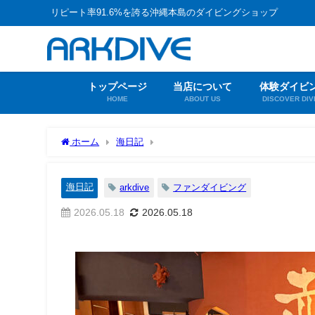
リピート率91.6%を誇る沖縄本島のダイビングショップ
トップページ
当店について
体験ダイビ
HOME
ABOUT US
DISCOVER DIV
ホーム
海日記
海日記
arkdive
ファンダイビング
2026.05.18
2026.05.18