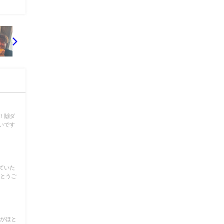
🙌ダ
いです
ていた
がとうご
とがほと