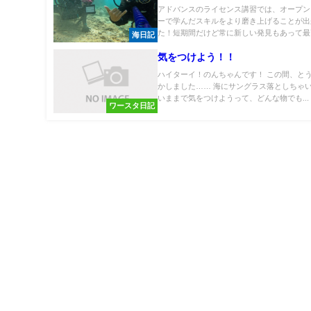
アドバンスのライセンス講習では、オープン
ーで学んだスキルをより磨き上げることが出
た！短期間だけど常に新しい発見もあって最高
海日記
気をつけよう！！
ハイターイ！のんちゃんです！ この間、と
かしました…… 海にサングラス落としちゃい
いままで気をつけようって、どんな物でも...
ワースタ日記