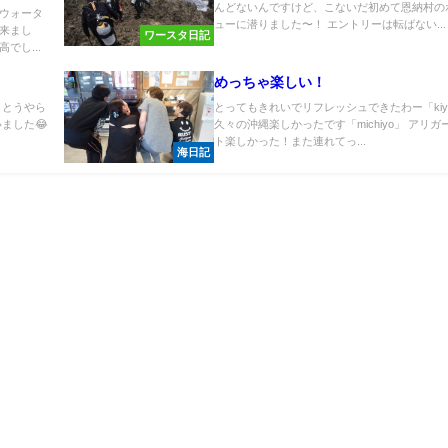
んどないんですけど、こないだ初めて恩納村の
ウォータ
ューに潜りました〜！ エントリーは転ばない...
来まし
ワースタ日記
でし...
めっちゃ楽しい！
うとうやら
とってもきれいでリフレッシュできたわー「kiyo
ました😂
久々の沖縄楽しかったです「michiyo」 アリガ
ト楽しかった！また連れてっ...
海日記