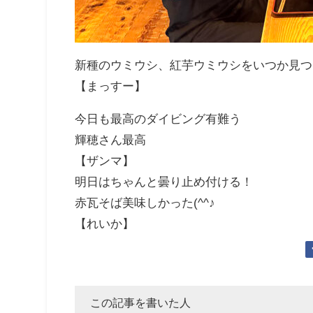
新種のウミウシ、紅芋ウミウシをいつか見つ
【まっすー】
今日も最高のダイビング有難う
輝穂さん最高
【ザンマ】
明日はちゃんと曇り止め付ける！
赤瓦そば美味しかった(^^♪
【れいか】
この記事を書いた人