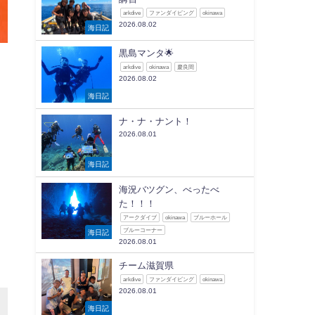
arkdive
ファンダイビング
okinawa
2026.08.02
海日記
黒島マンタ🌟
arkdive
okinawa
慶良間
2026.08.02
海日記
ナ・ナ・ナント！
2026.08.01
海日記
海況バツグン、べったべ
た！！！
アークダイブ
okinawa
ブルーホール
ブルーコーナー
海日記
2026.08.01
チーム滋賀県
arkdive
ファンダイビング
okinawa
2026.08.01
海日記