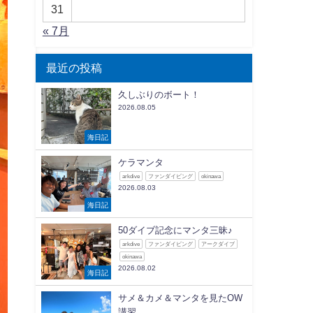
31
« 7月
最近の投稿
久しぶりのボート！
2026.08.05
海日記
ケラマンタ
arkdive
ファンダイビング
okinawa
2026.08.03
海日記
50ダイブ記念にマンタ三昧♪
arkdive
ファンダイビング
アークダイブ
okinawa
2026.08.02
海日記
サメ＆カメ＆マンタを見たOW
講習