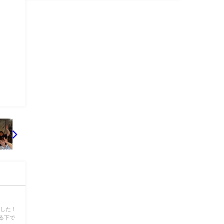
でした！
る下で