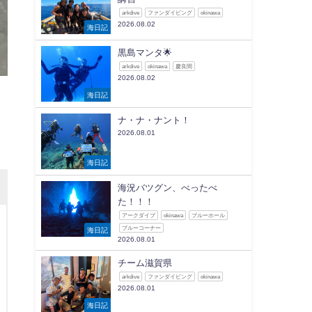
arkdive
ファンダイビング
okinawa
2026.08.02
海日記
黒島マンタ🌟
arkdive
okinawa
慶良間
2026.08.02
海日記
ナ・ナ・ナント！
2026.08.01
海日記
海況バツグン、べったべ
た！！！
アークダイブ
okinawa
ブルーホール
ブルーコーナー
海日記
2026.08.01
チーム滋賀県
arkdive
ファンダイビング
okinawa
2026.08.01
海日記