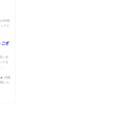
らの声聞
レッドビ
うござ
思い出
ングを
.
 沖縄
て聞いた