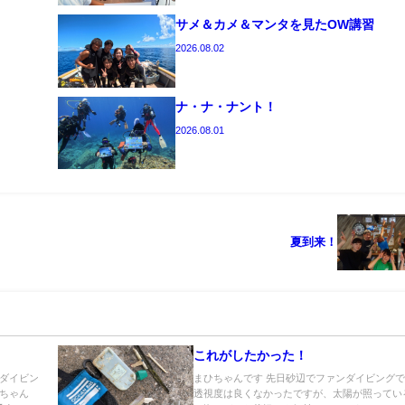
サメ＆カメ＆マンタを見たOW講習
2026.08.02
ナ・ナ・ナント！
2026.08.01
夏到来！
これがしたかった！
ダイビン
まひちゃんです 先日砂辺でファンダイビング
ちゃん
透視度は良くなかったですが、太陽が照ってい