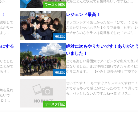
...
の海はどんな状況でも気持ちいいですね♫ ...
ワースタ日記
！！
レジェンド最高！
説明して
ドラゴンレディ楽しかったなー「ひで」 くじ
んがリー
こえた♡シッポも見た！ケラマ最高「ヒデ」 
し...
ーチからのさケラマは別世界でした「カズキ...
海日記
出にする
絶対に次もやりたいです！ありがと
いました！
りました
とても楽しい雰囲気でダイビングが出来て良い
ことがで
になりました。まだ沖縄に旅行できたらダイビ
り...
やりにきます。 【やみ】 説明が凄く丁寧でと..
海日記
せいで〜す！！ もーすぐクリスマスですねー！
きてから冬って感じがなかったので １２月っ
魚を見れ
ら、パッとしないんですよね〜笑 クリス...
たいで
！...
ワースタ日記