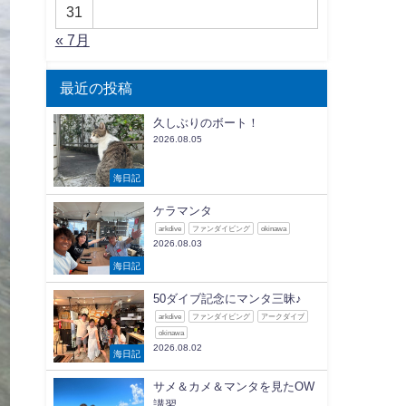
31
« 7月
最近の投稿
久しぶりのボート！
2026.08.05
海日記
ケラマンタ
arkdive
ファンダイビング
okinawa
2026.08.03
海日記
50ダイブ記念にマンタ三昧♪
arkdive
ファンダイビング
アークダイブ
okinawa
2026.08.02
海日記
サメ＆カメ＆マンタを見たOW
講習