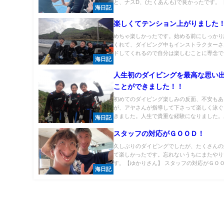
と、ナスD、(たくあんも)で良かったです。【小
海日記
楽しくてテンション上がりました
めちゃ楽しかったです。始める前にしっかり
くれて、ダイビング中もインストラクターさ
ドしてくれるので自分は楽しむことに専念でま
海日記
人生初のダイビングを最高な思い
ことができました！！
初めてのダイビング楽しみの反面、不安もあ
が、アヤさんが指導して下さって楽しく泳ぐ
きました。人生で貴重な経験になりました。あ
海日記
スタッフの対応がＧＯＯＤ！
久しぶりのダイビングでしたが、たくさんの
て楽しかったです。忘れないうちにまたやり
す。【ゆかりさん】 スタッフの対応がＧＯＯＤ
海日記