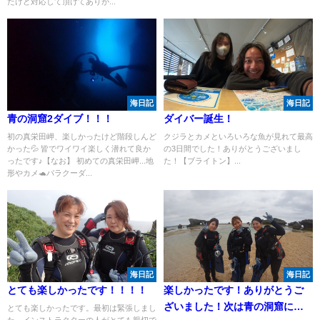
たけど対応して頂けてありが...
海日記
海日記
青の洞窟2ダイブ！！！
ダイバー誕生！
初の真栄田岬、楽しかったけど階段しんど
クジラとカメといろいろな魚が見れて最高
かった💦 皆でワイワイ楽しく潜れて良か
の3日間でした！ありがとうございまし
ったです♪【なお】 初めての真栄田岬...地
た！【ブライトン】...
形やカメ🐢バラクーダ...
海日記
海日記
とても楽しかったです！！！！
楽しかったです！ありがとうご
ざいました！次は青の洞窟に行
とても楽しかったです。最初は緊張しまし
た。インストラクターの人がとても親切で