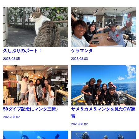
久しぶりのボート！
ケラマンタ
2026.08.05
2026.08.03
50ダイブ記念にマンタ三昧♪
サメ＆カメ＆マンタを見たOW講
習
2026.08.02
2026.08.02