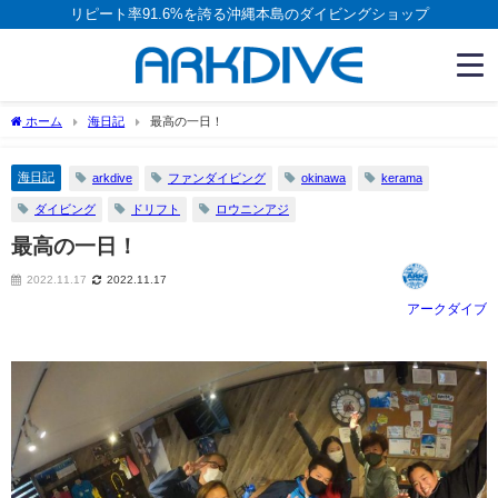
リピート率91.6%を誇る沖縄本島のダイビングショップ
ホーム
海日記
最高の一日！
海日記
arkdive
ファンダイビング
okinawa
kerama
ダイビング
ドリフト
ロウニンアジ
最高の一日！
2022.11.17
2022.11.17
アークダイブ