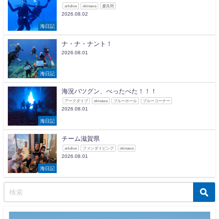
arkdive
okinawa
慶良間
2026.08.02
海日記
ナ・ナ・ナント！
2026.08.01
海日記
海況バツグン、べったべた！！！
アークダイブ
okinawa
ブルーホール
ブルーコーナー
2026.08.01
海日記
チーム滋賀県
arkdive
ファンダイビング
okinawa
2026.08.01
海日記