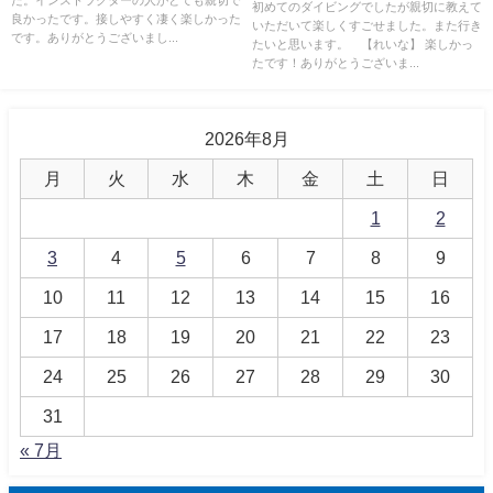
きたいな～！！
初めてのダイビングでしたが親切に教えて
良かったです。接しやすく凄く楽しかった
いただいて楽しくすごせました。また行き
です。ありがとうございまし...
たいと思います。 【れいな】 楽しかっ
たです！ありがとうございま...
2026年8月
月
火
水
木
金
土
日
1
2
3
4
5
6
7
8
9
10
11
12
13
14
15
16
17
18
19
20
21
22
23
24
25
26
27
28
29
30
31
« 7月