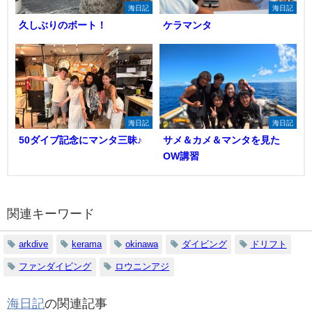
海日記
海日記
久しぶりのボート！
ケラマンタ
海日記
海日記
50ダイブ記念にマンタ三昧♪
サメ＆カメ＆マンタを見た
OW講習
関連キーワード
arkdive
kerama
okinawa
ダイビング
ドリフト
ファンダイビング
ロウニンアジ
海日記
の関連記事