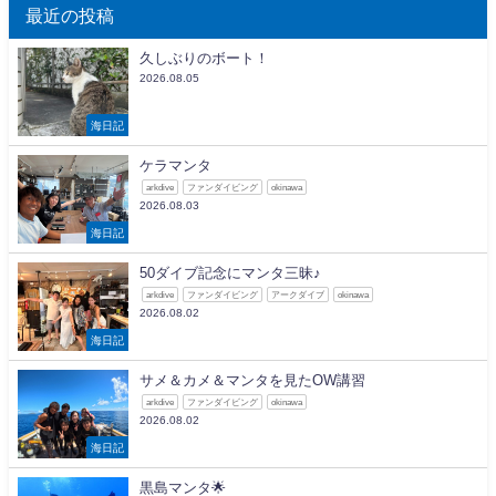
最近の投稿
久しぶりのボート！
2026.08.05
海日記
ケラマンタ
arkdive
ファンダイビング
okinawa
2026.08.03
海日記
50ダイブ記念にマンタ三昧♪
arkdive
ファンダイビング
アークダイブ
okinawa
2026.08.02
海日記
サメ＆カメ＆マンタを見たOW講習
arkdive
ファンダイビング
okinawa
2026.08.02
海日記
黒島マンタ🌟