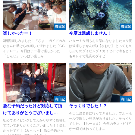
海日記
海日記
楽しかったー！
今度は遠慮しません！
3日間楽しみました！「ざま」 ガイドのみ
ハター！今回もお世話になりました☺今度
なさんに助けられ楽しく潜れました「GG
は遠慮しません(笑)【さおり】 とっても久
イチロー」 今日はチー君で楽しかった
しぶりのダイビング！カイセイで海もとて
「しんじ」 いっぱい楽しみ...
もキレイで最高のダイビ...
海日記
海日記
急な予約だったけど対応して頂
そっくりでした！？
けてありがとうございまし
今日は渡名喜に行ってきました。ブルーホ
ールで新しい発見がありました。そっくり
た！！
初めてダイビングしてわかりやすく指導し
でした。【ちーまま】 今年のラストﾀﾞｲﾌﾞ
て頂いてありがとうございました！！楽し
が一瞬で終わってしま...
かったです！【みっち～】 急な予約だっ