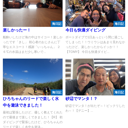
海日記
海日記
楽しかったー！
今日も快適ダイビング
船酔いしたけど海の中はサイコー！楽しか
ボートダイブで1日あっという間に過ごし
ったです「きし」 初心者のおじさんに丁
てしまった！！ウミウシはあまり見れなか
寧なエスコート！感謝「いっちゃん」 ２
ったけど、楽しかったからイッか！！
６℃の水温はまだ少し寒いで...
【TOMY】 今日も快適ダイビ...
海日記
海日記
ひろちゃんのリードで楽しく水
砂辺でマンタ！？
中を遊泳できました！
砂辺でマンタ！が出たぞ～！ビックリした
わ～！【デニー】...
最初は緊張したけど、優しく教えてくれた
ので最後まで楽しくできました！【R】 初
ダイビングで緊張したけど、ひろちゃんの
リードで楽しく水中を遊泳...