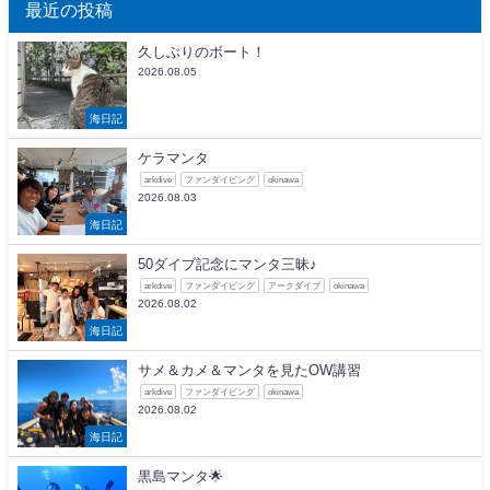
最近の投稿
久しぶりのボート！
2026.08.05
海日記
ケラマンタ
arkdive
ファンダイビング
okinawa
2026.08.03
海日記
50ダイブ記念にマンタ三昧♪
arkdive
ファンダイビング
アークダイブ
okinawa
2026.08.02
海日記
サメ＆カメ＆マンタを見たOW講習
arkdive
ファンダイビング
okinawa
2026.08.02
海日記
黒島マンタ🌟