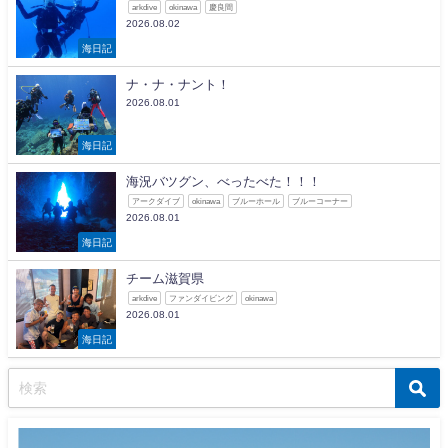
arkdive
okinawa
慶良間
2026.08.02
海日記
ナ・ナ・ナント！
2026.08.01
海日記
海況バツグン、べったべた！！！
アークダイブ
okinawa
ブルーホール
ブルーコーナー
2026.08.01
海日記
チーム滋賀県
arkdive
ファンダイビング
okinawa
2026.08.01
海日記