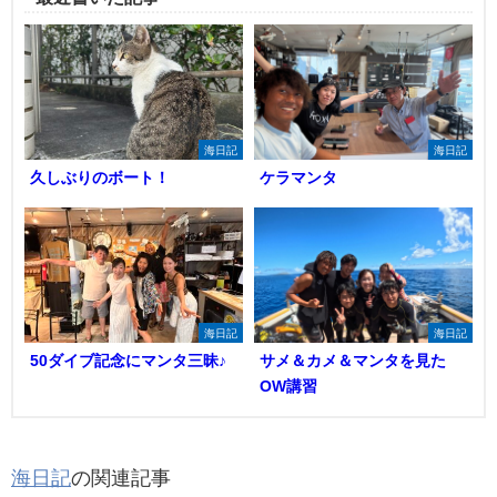
海日記
海日記
久しぶりのボート！
ケラマンタ
海日記
海日記
50ダイブ記念にマンタ三昧♪
サメ＆カメ＆マンタを見た
OW講習
海日記
の関連記事