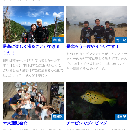
海日記
海日記
最高に楽しく潜ることができま
是非もう一度やりたいです！
した！
初めてのダイビングでしたが、インストラ
クターの方が丁寧に楽しく教えて頂いたの
最初は怖かったけどとても楽しかったで
で、 上手くできました！！ 海もめちぇく
す！【とも】 本日は本当にありがとうご
ちゃ綺麗で澄んでいて、絶...
ざいました！最初は本当に潜れるか心配で
したが、サニーさんが丁寧にレ...
海日記
海日記
☆大運動会☆
チービシでダイビング