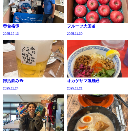
🌸合格🌸
フルーツ大国🍎
2025.12.13
2025.11.30
部活飲み🍻
オカゲサマ製麺🍜
2025.11.24
2025.11.21