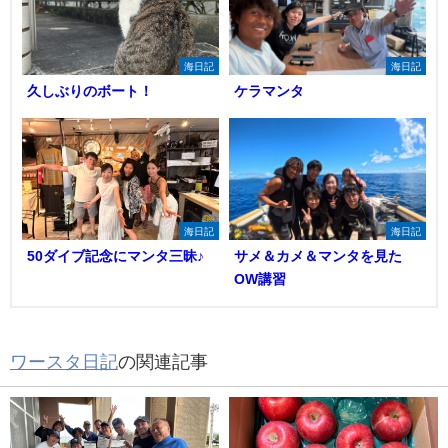
海日記
海日記
久しぶりのボート！
ケラマンタ
海日記
海日記
50ダイブ記念にマンタ三昧♪
サメ＆カメ＆マンタを見た
OW講習
ワースタ日記
の関連記事