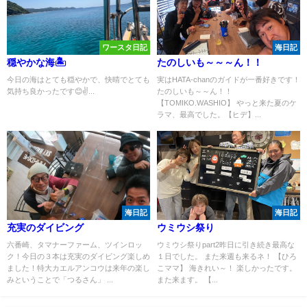
ワースタ日記
海日記
穏やかな海🏝️
たのしいも～～～ん！！
今日の海はとても穏やかで、快晴でとても
実はHATA-chanのガイドが一番好きです！
気持ち良かったです😊✌️...
たのしいも～～ん！！
【TOMIKO.WASHIO】 やっと来た夏のケ
ラマ、最高でした。【ヒデ】...
海日記
海日記
充実のダイビング
ウミウシ祭り
六番崎、タマナーファーム、ツインロッ
ウミウシ祭りpart2昨日に引き続き最高な
ク！今日の３本は充実のダイビング楽しめ
１日でした。 また来週も来るネ！ 【ひろ
ました！特大カエルアンコウは来年の楽し
こママ】 海きれい～！ 楽しかったです。
みということで「つるさん」 ...
また来ます。 【...