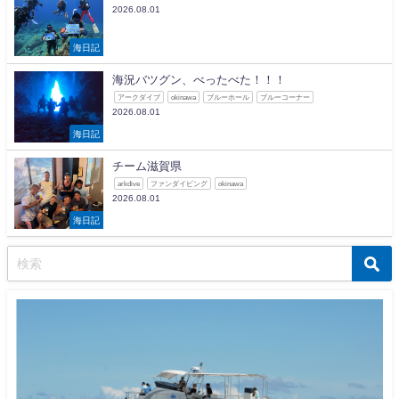
2026.08.01
海日記
海況バツグン、べったべた！！！
アークダイブ
okinawa
ブルーホール
ブルーコーナー
2026.08.01
海日記
チーム滋賀県
arkdive
ファンダイビング
okinawa
2026.08.01
海日記