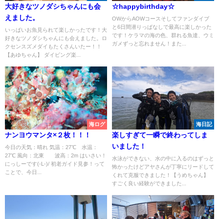
大好きなツノダシちゃんにも会
☆happybirthday☆
えました。
OWからAOWコースそしてファンダイブ
と6日間潜りっぱなしで最高に楽しかった
いっぱいお魚見られて楽しかったです！大
です！ケラマの海の色、群れる魚達、ウミ
好きなツノダシちゃんにも会えました。ロ
ガメずっと忘れません！また...
クセンスズメダイもたくさんいたー！！
【あゆちゃん】 ダイビング楽...
海ログ
海日記
ナンヨウマンタ×２枚！！！
楽しすぎて一瞬で終わってしま
いました！
今日の天気：晴れ 気温：27℃ 水温：
27℃ 風向：北東 波高：2m はいさい！
水泳ができない、水の中に入るのはずっと
にっしーです(-L-)/ 初老ガイド見参！って
怖かったけどアヤさんが丁寧にリードして
ことで、今日...
くれて克服できました！【うめちゃん】
すごく良い経験ができました...