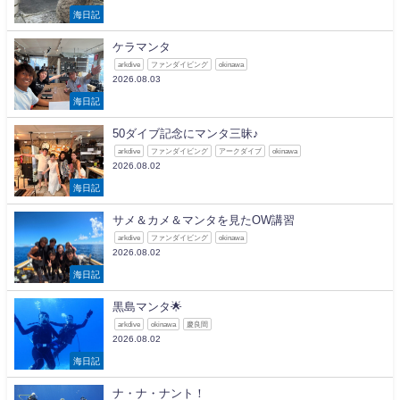
海日記
ケラマンタ
arkdive
ファンダイビング
okinawa
2026.08.03
海日記
50ダイブ記念にマンタ三昧♪
arkdive
ファンダイビング
アークダイブ
okinawa
2026.08.02
海日記
サメ＆カメ＆マンタを見たOW講習
arkdive
ファンダイビング
okinawa
2026.08.02
海日記
黒島マンタ🌟
arkdive
okinawa
慶良間
2026.08.02
海日記
ナ・ナ・ナント！