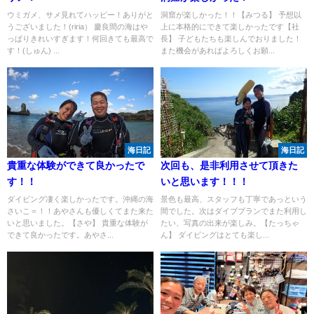
ウミガメ、サメ見れてハッピー！ありがと
洞窟が楽しかった！！【みつる】 予想以
うございました！(riria） 慶良間の海はや
上に本格的にできて楽しかったです【社
っぱりきれいすぎます！何回きても最高で
長】 子どもたちも楽しんでおりました！
す！(しゅん) ...
また機会があればよろしくお願...
海日記
海日記
貴重な体験ができて良かったで
次回も、是非利用させて頂きた
す！！
いと思います！！！
ダイビング凄く楽しかったです。沖縄の海
景色も最高、スタッフも丁寧であっという
さいこ＝！！あやさんも優しくてまた来た
間でした。次はダイブプランでまた利用し
いと思いました。【さや】 貴重な体験が
たい、写真の出来が楽しみ。【たっちゃ
できて良かったです。あやさ...
ん】 ダイビングはとても楽し...