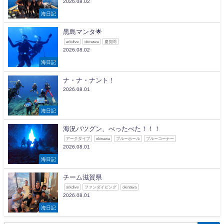
2026.08.02
海日記
黒島マンタ🌟
arkdive
okinawa
慶良間
2026.08.02
海日記
ナ・ナ・ナント！
2026.08.01
海日記
海況バツグン、べったべた！！！
アークダイブ
okinawa
ブルーホール
ブルーコーナー
2026.08.01
海日記
チーム滋賀県
arkdive
ファンダイビング
okinawa
2026.08.01
海日記