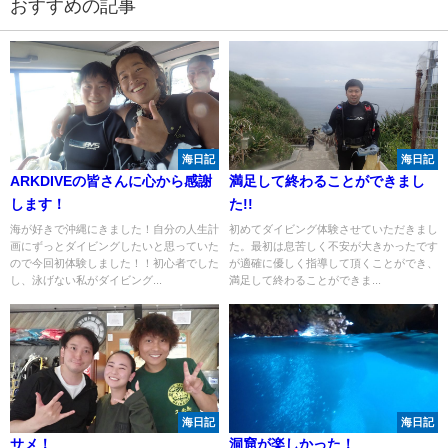
おすすめの記事
海日記
海日記
ARKDIVEの皆さんに心から感謝
満足して終わることができまし
します！
た!!
海が好きで沖縄にきました！自分の人生計
初めてダイビング体験させていただきまし
画にずっとダイビングしたいと思っていた
た。最初は息苦しく不安が大きかったです
ので今回初体験しました！！初心者でした
が適確に優しく指導して頂くことができ、
し、泳げない私がダイビング...
満足して終わることができま...
海日記
海日記
サメ！
洞窟が楽しかった！