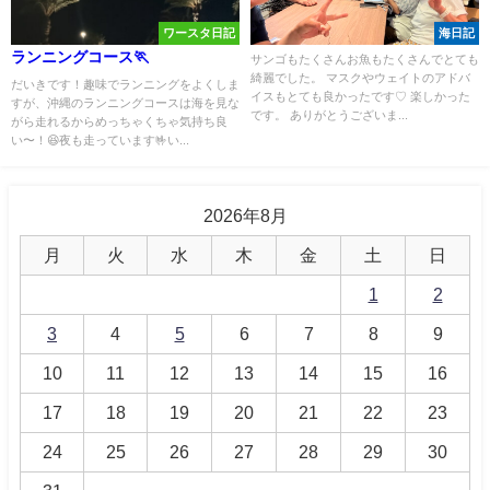
ワースタ日記
海日記
ランニングコース🏃
サンゴもたくさんお魚もたくさんでとても
綺麗でした。 マスクやウェイトのアドバ
だいきです！趣味でランニングをよくしま
イスもとても良かったです♡ 楽しかった
すが、沖縄のランニングコースは海を見な
です。 ありがとうございま...
がら走れるからめっちゃくちゃ気持ち良
い〜！😆夜も走っています🤟い...
2026年8月
月
火
水
木
金
土
日
1
2
3
4
5
6
7
8
9
10
11
12
13
14
15
16
17
18
19
20
21
22
23
24
25
26
27
28
29
30