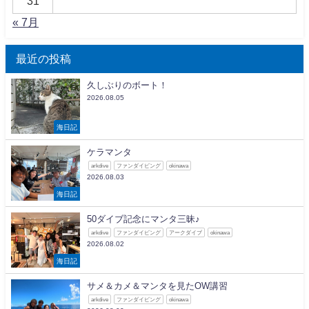
31
« 7月
最近の投稿
久しぶりのボート！
2026.08.05
海日記
ケラマンタ
arkdive
ファンダイビング
okinawa
2026.08.03
海日記
50ダイブ記念にマンタ三昧♪
arkdive
ファンダイビング
アークダイブ
okinawa
2026.08.02
海日記
サメ＆カメ＆マンタを見たOW講習
arkdive
ファンダイビング
okinawa