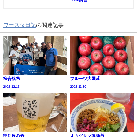
ワースタ日記
の関連記事
🌸合格🌸
フルーツ大国🍎
2025.12.13
2025.11.30
部活飲み🍻
オカゲサマ製麺🍜