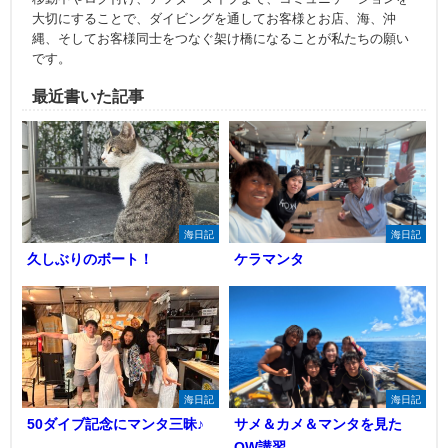
大切にすることで、ダイビングを通してお客様とお店、海、沖
縄、そしてお客様同士をつなぐ架け橋になることが私たちの願い
です。
最近書いた記事
海日記
海日記
久しぶりのボート！
ケラマンタ
海日記
海日記
50ダイブ記念にマンタ三昧♪
サメ＆カメ＆マンタを見た
OW講習