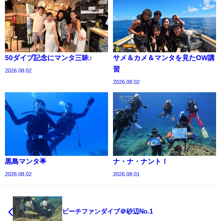
50ダイブ記念にマンタ三昧♪
サメ＆カメ＆マンタを見たOW講
習
2026.08.02
2026.08.02
黒島マンタ🌟
ナ・ナ・ナント！
2026.08.02
2026.08.01
ビーチファンダイブ＠砂辺No.1