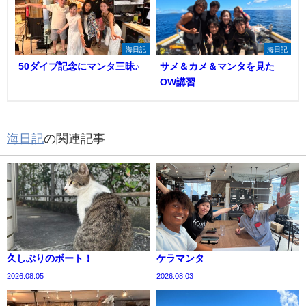
海日記
海日記
50ダイブ記念にマンタ三昧♪
サメ＆カメ＆マンタを見た
OW講習
海日記
の関連記事
久しぶりのボート！
ケラマンタ
2026.08.05
2026.08.03