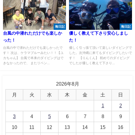
海日記
海日記
台風の中潜れただけでも楽しか
優しく教えて下さり安心しまし
った！
た！
台風の中で潜れただけでも楽しかったで
優しく引っ張て頂いて楽しいダイビングで
す！ 次は、ケラマブルーみたい！！【ユ
した。次沖縄に来てもダイビングしたいで
カちゃん】 台風で本来のダイビングはで
す！ 【りんくん】 初めてのダイビング
きなかったので、 またリベン...
でしたが優しく教えて下さり...
2026年8月
月
火
水
木
金
土
日
1
2
3
4
5
6
7
8
9
10
11
12
13
14
15
16