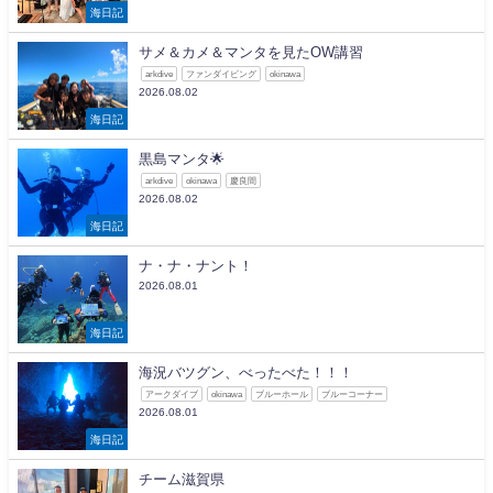
海日記
サメ＆カメ＆マンタを見たOW講習
arkdive
ファンダイビング
okinawa
2026.08.02
海日記
黒島マンタ🌟
arkdive
okinawa
慶良間
2026.08.02
海日記
ナ・ナ・ナント！
2026.08.01
海日記
海況バツグン、べったべた！！！
アークダイブ
okinawa
ブルーホール
ブルーコーナー
2026.08.01
海日記
チーム滋賀県