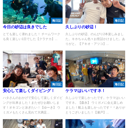
海日記
海日記
今日の砂辺は良きでした
久しぶりの砂辺！
とても楽しく潜れました！ チームワーク
久しぶりの砂辺、のんびり2本楽しみまし
も良く楽しい1日でした【クラナカ】...
た。キホちゃん色々お世話かけました。あ
りがと。【アキオ・アツコ】...
海日記
海日記
安心して楽しくダイビング！
ケラマはいいですネ！
ハタさんのおかげで安心して楽しくダイビ
久しぶりで楽しかったです。ケラマはいい
ングが出来ました！またぜひお願いしま
ですネ。【森永】 ウミガメに会え楽しめ
す！オキゴンと泳ぎたい！【ゆーき】 ウ
ました！船上も楽しかったです＾＾ありが
ミガメもたくさん見れて大満足...
とうございました！【瀬戸】...