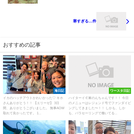
寒すぎる…件
おすすめの記事
海日記
ワースタ日記
イカのハッチアウトかわいかった♡ キホ
ハイターイ🤙🏽のんちゃんです！！ 今日
さんありがとう！！ 【エリーゼ】 3日
のメニューはレジェンド号でファンダイビ
間、ありがとうございました。 無事AOW
ングしてきました〜！！ しかも、しか
取れて良かったです。 1...
も、パラセーリングで働いてる...