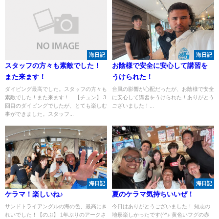
海日記
海日記
スタッフの方々も素敵でした！
お陰様で安全に安心して講習を
また来ます！
うけられた！
ダイビング最高でした。スタッフの方々も
台風の影響が心配だったが、お陰様で安全
素敵でした！また来ます！ 【チュン】 3
に安心して講習をうけられた！ありがとう
回目のダイビングでしたが、とても楽しむ
ございました！...
事ができました。スタッフ...
海日記
海日記
ケラマ！楽しいね♪
夏のケラマ気持ちいいぜ！
サンドトライアングルの海の色、最高にき
今日はありがとうございました！ 知志の
れいでした！【のぶ】 1年ぶりのアークさ
地形楽しかったです(^^♪ 黄色いフグの赤