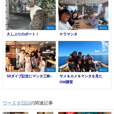
海日記
海日記
久しぶりのボート！
ケラマンタ
海日記
海日記
50ダイブ記念にマンタ三昧♪
サメ＆カメ＆マンタを見た
OW講習
ワースタ日記
の関連記事