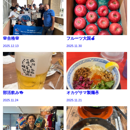
🌸合格🌸
フルーツ大国🍎
2025.12.13
2025.11.30
部活飲み🍻
オカゲサマ製麺🍜
2025.11.24
2025.11.21