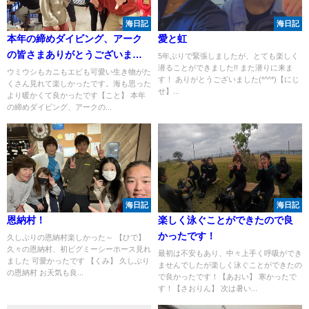
海日記
海日記
本年の締めダイビング、アーク
愛と虹
の皆さまありがとうございまし
5年ぶりで緊張しましたが、とても楽しく
潜ることができました!! また潜りに来ま
た。
ウミウシもカニもエビも可愛い生き物がた
す！ ありがとうございました(*^^*)【にじ
くさん見れて楽しかったです。海も思った
せ】...
より暖かくて良かったです【こと】 本年
の締めダイビング、アークの...
海日記
海日記
恩納村！
楽しく泳ぐことができたので良
かったです！
久しぶりの恩納村楽しかった～ 【ひで】
久々の恩納村、初ピグミーシーホース見れ
最初は不安もあり、中々上手く呼吸ができ
ました 可愛かったです 【くみ】 久しぶり
ませんでしたが楽しく泳ぐことができたの
の恩納村 お天気も良...
で良かったです！【あおい】 寒かったで
す！【さおりん】 次は暑い...