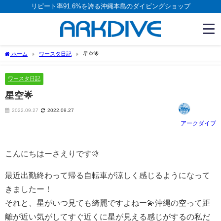
リピート率91.6%を誇る沖縄本島のダイビングショップ
ホーム
ワースタ日記
星空🌟
ワースタ日記
星空🌟
2022.09.27
2022.09.27
アークダイブ
こんにちはーさえりです🌞
最近出勤終わって帰る自転車が涼しく感じるようになって
きましたー！
それと、星がいつ見ても綺麗ですよねー💫沖縄の空って距
離が近い気がしてすぐ近くに星が見える感じがするの私だ