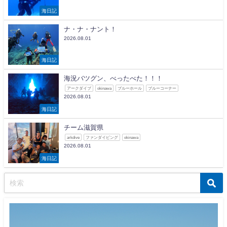
海日記
ナ・ナ・ナント！
2026.08.01
海日記
海況バツグン、べったべた！！！
アークダイブ
okinawa
ブルーホール
ブルーコーナー
2026.08.01
海日記
チーム滋賀県
arkdive
ファンダイビング
okinawa
2026.08.01
海日記