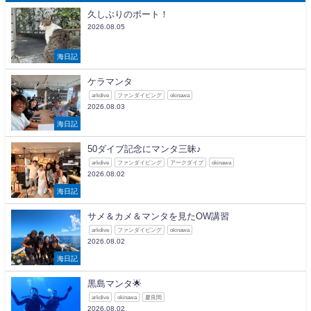
久しぶりのボート！
2026.08.05
海日記
ケラマンタ
arkdive
ファンダイビング
okinawa
2026.08.03
海日記
50ダイブ記念にマンタ三昧♪
arkdive
ファンダイビング
アークダイブ
okinawa
2026.08.02
海日記
サメ＆カメ＆マンタを見たOW講習
arkdive
ファンダイビング
okinawa
2026.08.02
海日記
黒島マンタ🌟
arkdive
okinawa
慶良間
2026.08.02