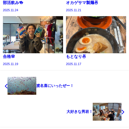
部活飲み🍻
オカゲサマ製麺🍜
2025.11.24
2025.11.21
合格🌸
もとなり🍜
2025.11.19
2025.11.17
渡名喜にいったぜー！
大好きな男岩！