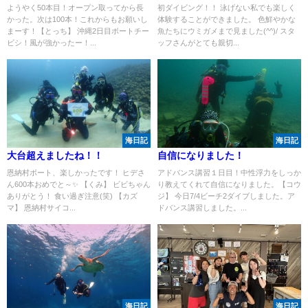
ようやく50本目！オープン取ってから長
初ダイビング！！ 泳げない私でも楽しく
かった。次は100本！これからもお願いし
体験することができました。 色鮮やかな
まーす！【とっち】 沖縄2日目ボートチー
魚たちにウミガメまで見ました(^^)/ スタ
ビシ！風が強かったー！...
ッフさんがとても親切...
海日記
海日記
大台超えましたね！！
自信になりました！
恩納村ボート、楽しかったです！ ヒデさ
アドバンス講習１日目！中性浮力をしっか
ん600本おめでと～✨ 【くみ】 ビビちゃん
り教えてくれて自信になりました。【コウ
ありがとう！ 食い過ぎ注意(笑) 【カズ
ジ】 今日7/4ビーチ2ダイブしました。ア
マ】 恩納村サイコ...
ドバンス講習しました。...
海日記
海日記