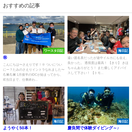
おすすめの記事
ワースタ日記
海日記
㊗️
遠い渡名喜だったが途中イルカにも会え、
良かった。 透視度は最高！ 【きり】 きほ
こんにちは〜さえりです！🌞 ついについ
ちゃんありがとう！ また優しくアドバイ
にー？たみのさえりイントラなれました〜
スして下さい！ 【トモ...
💪🏾💪🏾 1月後半のIDCが始まってから、
IE当日まで、仕事終わ...
海日記
海日記
ようやく50本！
慶良間で体験ダイビング～♪