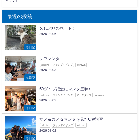
最近の投稿
久しぶりのボート！
2026.08.05
海日記
ケラマンタ
arkdive
ファンダイビング
okinawa
2026.08.03
海日記
50ダイブ記念にマンタ三昧♪
arkdive
ファンダイビング
アークダイブ
okinawa
2026.08.02
海日記
サメ＆カメ＆マンタを見たOW講習
arkdive
ファンダイビング
okinawa
2026.08.02
海日記