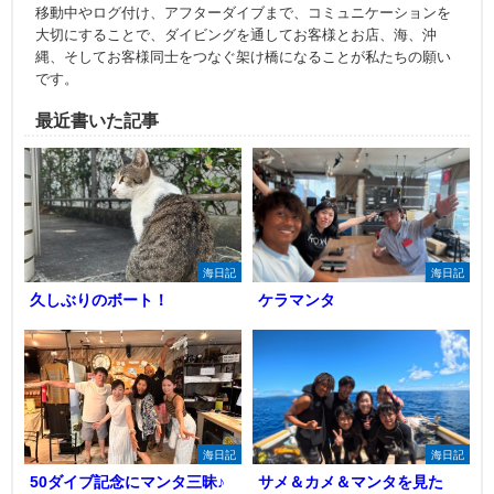
移動中やログ付け、アフターダイブまで、コミュニケーションを
大切にすることで、ダイビングを通してお客様とお店、海、沖
縄、そしてお客様同士をつなぐ架け橋になることが私たちの願い
です。
最近書いた記事
海日記
海日記
久しぶりのボート！
ケラマンタ
海日記
海日記
50ダイブ記念にマンタ三昧♪
サメ＆カメ＆マンタを見た