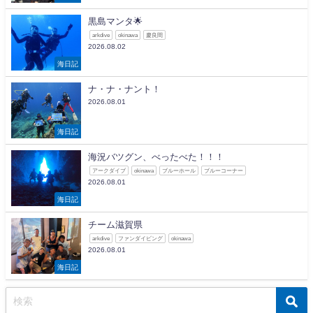
黒島マンタ🌟
arkdive
okinawa
慶良間
2026.08.02
海日記
ナ・ナ・ナント！
2026.08.01
海日記
海況バツグン、べったべた！！！
アークダイブ
okinawa
ブルーホール
ブルーコーナー
2026.08.01
海日記
チーム滋賀県
arkdive
ファンダイビング
okinawa
2026.08.01
海日記