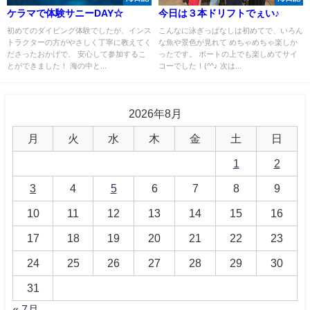
ケラマで体験サニーDAY☆
今日は３本ドリフトでぇい♪
初めてのダイビング体験でしたが、インス
こんなに泳ぎっぱなしは初めてで、いろん
トラクターの方がやさしく丁寧に教えてく
な魚や景色が見れて めちゃめちゃ楽しか
ださったおかげで、 安心して参加するこ
ったです。 ボートの上でも楽しめてサイ
とができました！ 海の中と...
コーでした！(^^♪ 次は...
2026年8月
月
火
水
木
金
土
日
1
2
3
4
5
6
7
8
9
10
11
12
13
14
15
16
17
18
19
20
21
22
23
24
25
26
27
28
29
30
31
« 7月