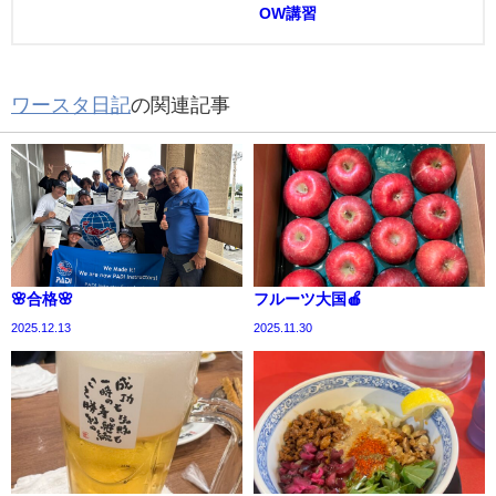
OW講習
ワースタ日記
の関連記事
🌸合格🌸
フルーツ大国🍎
2025.12.13
2025.11.30