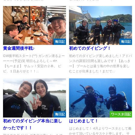
海日記
海日記
黄金週間後半戦♪
初めてのダイビング！
GW後半戦スタート(^^) ガンガン潜るよー
初めてのダイビング楽しめました！アドバ
ーーー(予定)笑 明日もよろしく～🐟
ンスの講習2日間も楽しみです！【あっき
【ちーまま】 サムッ！安定の２本。 ビ
ー】 プールとは違う海の中の世界を楽し
ビ、１日ありがと！！...
むことが出来ました！まだで...
海日記
ワースタ日記
初めてのダイビング本当に楽し
はじめまして！
かったです！！
はじめまして！ 4月よりワースタとして働
かせて頂いているサスケと申します。 サ