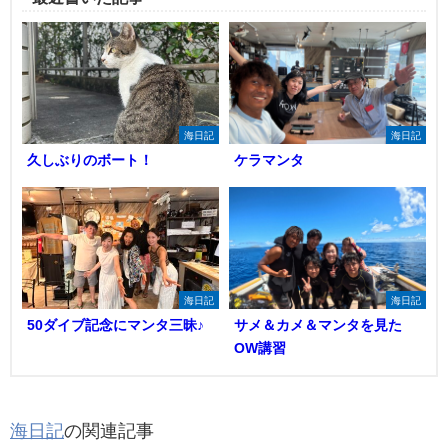
海日記
海日記
久しぶりのボート！
ケラマンタ
海日記
海日記
50ダイブ記念にマンタ三昧♪
サメ＆カメ＆マンタを見た
OW講習
海日記
の関連記事