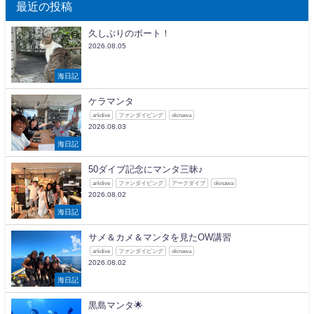
最近の投稿
久しぶりのボート！
2026.08.05
海日記
ケラマンタ
arkdive
ファンダイビング
okinawa
2026.08.03
海日記
50ダイブ記念にマンタ三昧♪
arkdive
ファンダイビング
アークダイブ
okinawa
2026.08.02
海日記
サメ＆カメ＆マンタを見たOW講習
arkdive
ファンダイビング
okinawa
2026.08.02
海日記
黒島マンタ🌟