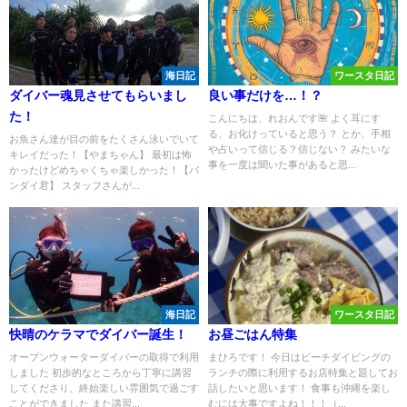
海日記
ワースタ日記
ダイバー魂見させてもらいまし
良い事だけを…！？
た！
こんにちは、れおんです🌺 よく耳にす
る、お化けっていると思う？ とか、手相
お魚さん達が目の前をたくさん泳いでいて
や占いって信じる？信じない？ みたいな
キレイだった！【やまちゃん】 最初は怖
事を一度は聞いた事があると思...
かったけどめちゃくちゃ楽しかった！【バ
ンダイ君】 スタッフさんが...
海日記
ワースタ日記
快晴のケラマでダイバー誕生！
お昼ごはん特集
オープンウォーターダイバーの取得で利用
まひろです！ 今日はビーチダイビングの
しました 初歩的なところから丁寧に講習
ランチの際に利用するお店特集と題してお
してくださり、終始楽しい雰囲気で過ごす
話したいと思います！ 食事も沖縄を楽し
ことができました また講習...
むには大事ですよね！！！（...