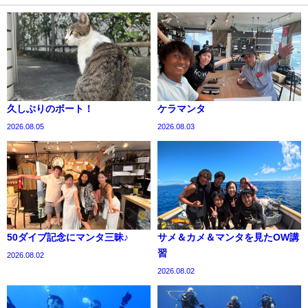
久しぶりのボート！
ケラマンタ
2026.08.05
2026.08.03
50ダイブ記念にマンタ三昧♪
サメ＆カメ＆マンタを見たOW講
習
2026.08.02
2026.08.02