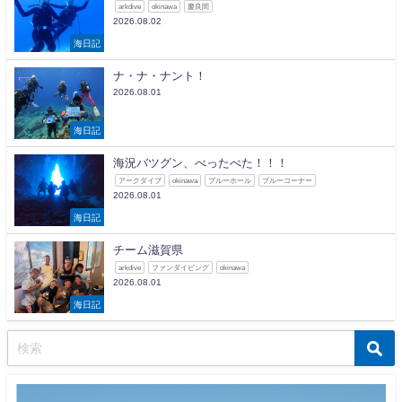
arkdive
okinawa
慶良間
2026.08.02
海日記
ナ・ナ・ナント！
2026.08.01
海日記
海況バツグン、べったべた！！！
アークダイブ
okinawa
ブルーホール
ブルーコーナー
2026.08.01
海日記
チーム滋賀県
arkdive
ファンダイビング
okinawa
2026.08.01
海日記