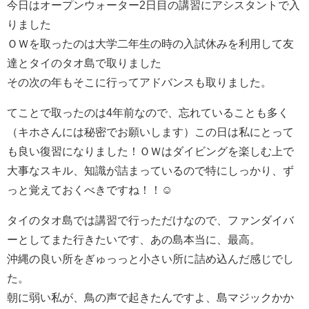
今日はオープンウォーター2日目の講習にアシスタントで入
りました
ＯＷを取ったのは大学二年生の時の入試休みを利用して友
達とタイのタオ島で取りました
その次の年もそこに行ってアドバンスも取りました。
てことで取ったのは4年前なので、忘れていることも多く
（キホさんには秘密でお願いします）この日は私にとって
も良い復習になりました！ＯＷはダイビングを楽しむ上で
大事なスキル、知識が詰まっているので特にしっかり、ず
っと覚えておくべきですね！！☺
タイのタオ島では講習で行っただけなので、ファンダイバ
ーとしてまた行きたいです、あの島本当に、最高。
沖縄の良い所をぎゅっっと小さい所に詰め込んだ感じでし
た。
朝に弱い私が、鳥の声で起きたんですよ、島マジックかか