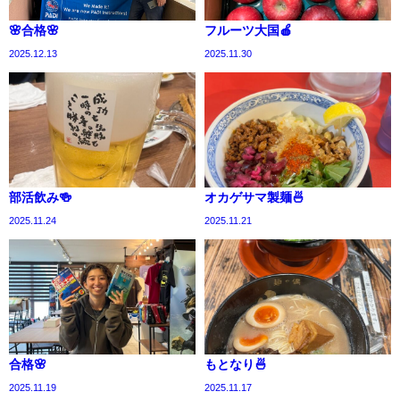
🌸合格🌸
フルーツ大国🍎
2025.12.13
2025.11.30
部活飲み🍻
オカゲサマ製麺🍜
2025.11.24
2025.11.21
合格🌸
もとなり🍜
2025.11.19
2025.11.17