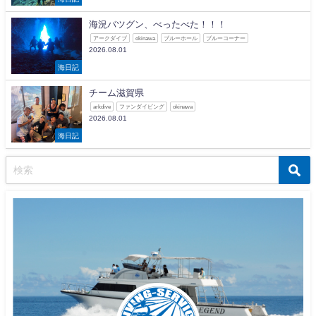
海況バツグン、べったべた！！！
アークダイブ
okinawa
ブルーホール
ブルーコーナー
2026.08.01
海日記
チーム滋賀県
arkdive
ファンダイビング
okinawa
2026.08.01
海日記