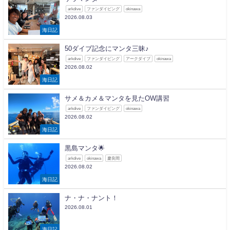
arkdive
ファンダイビング
okinawa
2026.08.03
海日記
50ダイブ記念にマンタ三昧♪
arkdive
ファンダイビング
アークダイブ
okinawa
2026.08.02
海日記
サメ＆カメ＆マンタを見たOW講習
arkdive
ファンダイビング
okinawa
2026.08.02
海日記
黒島マンタ🌟
arkdive
okinawa
慶良間
2026.08.02
海日記
ナ・ナ・ナント！
2026.08.01
海日記