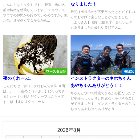
なりました！
こんにちは！タクミです。 最近、魚の名
前や特徴を勉強しています。 チョウチョ
最初は出来るのが不安だったけどガイドの
ウウオの仲間から始めているのですが、似
方のおかげで楽しむことができました！
た色、形が多くてなかなか覚...
【よっさん】 最初は慣れず、苦しいとき
もありましたが優しい笑顔で大...
ワースタ日記
海日記
夜のくれーぷ。
インストラクターのキホちゃん
あやちゃんありがとう！！
こんにちは、食べログれおんです🌺 今回
は、、、 【夜のくれーぷ。】に行ってき
ちゃんと水中で呼吸できるか心配だったけ
ましたー！✨ 頼んだクレープはこちらで
ど準備もしっかりと問題なく潜りきること
す！🙌 【オレオクッキー＆...
ができました！ インストラクターのキホ
ちゃんあやちゃんありがとう...
2026年8月