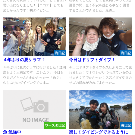
たくさん写真撮ってくれるし、とても良い
経験者でしたが、とても親切にやって頂き
思い出になりました！【ココナ】 とても
講習の間、全く不安を感じる事なく 講習
楽しかったです！初ダイビン...
することができました。最終...
海日記
海日記
４年ぶりの夏ケラマ！
今日はドリフトダイブ！
４年ぶりに夏のケラマに行けました！透明
今日はドリフトダイブを久しぶりにして疲
度もよく大満足です「ニシムラ」 今日も
れました！ウミウシがいつも見ているのよ
ウミガメちゃんかわいかったー「めぐ」
り大きくてでかかった！スズメダイやタカ
久しぶりのダイビングで１本...
サゴの群れがみれてよかった...
ワースタ日記
海日記
魚 勉強中
楽しくダイビングできるように