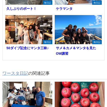
海日記
海日記
久しぶりのボート！
ケラマンタ
海日記
海日記
50ダイブ記念にマンタ三昧♪
サメ＆カメ＆マンタを見た
OW講習
ワースタ日記
の関連記事