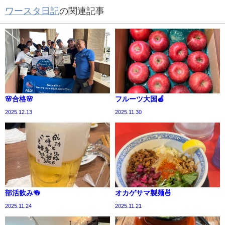
ワースタ日記
の関連記事
🌸合格🌸
フルーツ大国🍎
2025.12.13
2025.11.30
部活飲み🍻
オカゲサマ製麺🍜
2025.11.24
2025.11.21