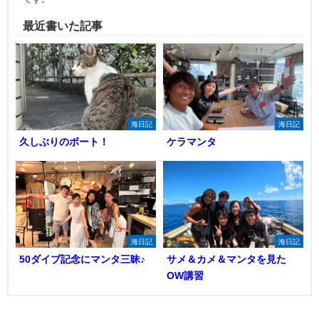
最近書いた記事
海日記
海日記
久しぶりのボート！
ケラマンタ
海日記
海日記
50ダイブ記念にマンタ三昧♪
サメ＆カメ＆マンタを見た
OW講習