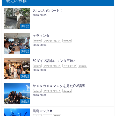
最近の投稿
久しぶりのボート！
2026.08.05
海日記
ケラマンタ
arkdive
ファンダイビング
okinawa
2026.08.03
海日記
50ダイブ記念にマンタ三昧♪
arkdive
ファンダイビング
アークダイブ
okinawa
2026.08.02
海日記
サメ＆カメ＆マンタを見たOW講習
arkdive
ファンダイビング
okinawa
2026.08.02
海日記
黒島マンタ🌟
arkdive
okinawa
慶良間