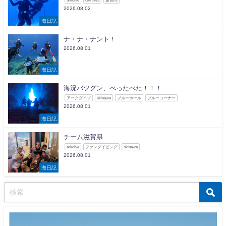
2026.08.02
海日記
ナ・ナ・ナント！
2026.08.01
海日記
海況バツグン、べったべた！！！
アークダイブ
okinawa
ブルーホール
ブルーコーナー
2026.08.01
海日記
チーム滋賀県
arkdive
ファンダイビング
okinawa
2026.08.01
海日記