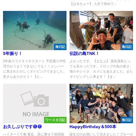
【はるちょー】 人生で初めて...
海日記
海日記
5年振り！
伝説の島TNK！
5年振りでドキドキスタート 予想通り中性
よかったです。【まなぶ】 渡名喜島とっ
浮力がうまくできない でも！！メンバー
ても良かったです。ドロップの魚の多さ、
に恵まれたのしくダイビングできました。
海のキレイさ、カメにも会えました。また
皆さんありがとう！【ヒ...
ダイビングしに来ます！【ま...
ワースタ日記
海日記
お久しぶりです😅😅
HappyBirthday＆500本
ハイターイ🤙🏽 最近、急に痩せて体調崩
誕生日のお祝いして頂きました！ブルーホ