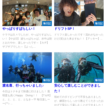
海日記
海日記
やっぱりすばらしい！
ドリフトSP！
ケラマは久々でしたが、やっぱりすばらし
ドリフト楽しかったです！流れがなかった
い！【やまD】 波ちゃぱちゃぱ、水中は割
けど(笑)また来ますね！！【アッキー】...
とおだやか、楽しかったです～【カヂ】
ザブザブでした～【よっし...
海日記
海日記
渡名喜、行っちゃいました♪
安心して楽しむことができまし
た！
今日はトナキまで快適に行けました！ 透
明度も高くHappy Diving！！ 【T＆R】
初めてのダイビングで不安もありました
と、と、と、と、となき～💛 毎日楽しー
が、練習からしっかり教えてくださったお
ー(^^♪ ...
かげで安心して楽しむことができました！