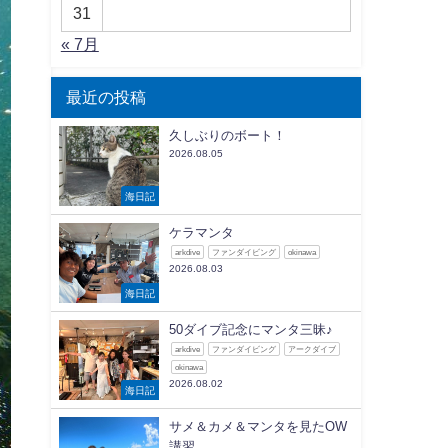
31
« 7月
最近の投稿
久しぶりのボート！
2026.08.05
海日記
ケラマンタ
arkdive
ファンダイビング
okinawa
2026.08.03
海日記
50ダイブ記念にマンタ三昧♪
arkdive
ファンダイビング
アークダイブ
okinawa
2026.08.02
海日記
サメ＆カメ＆マンタを見たOW
講習