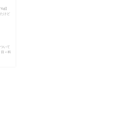
uji】
ったけど
について
＜目＜科