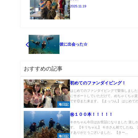
2025.11.19
彼に出会った☆
おすすめの記事
初めてのファンダイビング！
はじめてのファンダイビングで緊張しました
にサポートしていただけて、めちゃくちゃ楽
です😊また来ます。【まっつん】 はじめてのフ
海日記
㊗１００本！！！！！
キホちゃん今日はお世話になりました 楽し
す。 【キリちゃん】 キホさん初でしたね。
ドありがとうございました。 【きー...
海日記