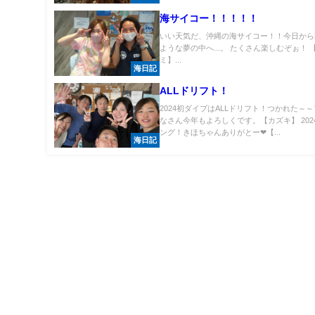
海サイコー！！！！！
いい天気だ、沖縄の海サイコー！！今日から
ような夢の中へ...。 たくさん楽しむぞぉ！ 
ミ】...
海日記
ALLドリフト！
2024初ダイブはALLドリフト！つかれた～
なさん今年もよろしくです。【カズキ】 202
ング！きほちゃんありがとー❤【...
海日記