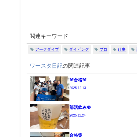
関連キーワード
アークダイブ
ダイビング
プロ
仕事
ワースタ日記
の関連記事
🌸合格🌸
2025.12.13
部活飲み🍻
2025.11.24
合格🌸