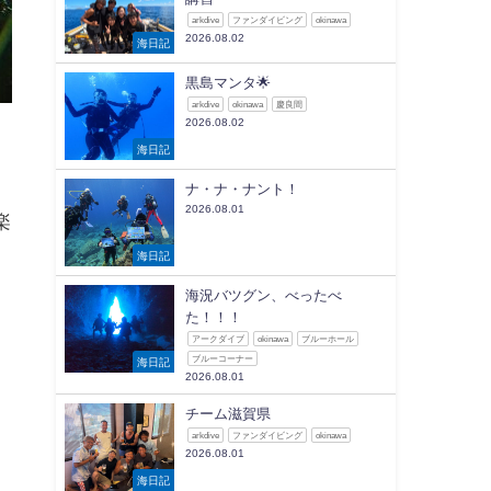
arkdive
ファンダイビング
okinawa
2026.08.02
海日記
黒島マンタ🌟
arkdive
okinawa
慶良間
2026.08.02
海日記
ナ・ナ・ナント！
2026.08.01
楽
海日記
海況バツグン、べったべ
た！！！
アークダイブ
okinawa
ブルーホール
ブルーコーナー
海日記
2026.08.01
チーム滋賀県
arkdive
ファンダイビング
okinawa
2026.08.01
海日記