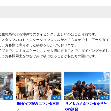
な生態系を誇る沖縄でのダイビング。楽しいのは当たり前です。
、スタッフのコミュニケーションスキルがとても重要です。アークダイ
し、お客様に寄り添った接客を心がけております。
イブまで、コミュニケーションを大切にすることで、ダイビングを通し
してお客様同士をつなぐ架け橋になることが私たちの願いです。
海日記
海日記
海日記
50ダイブ記念にマンタ三昧
サメ＆カメ＆マンタを見た
♪
OW講習