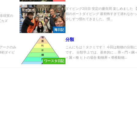
ダイビング2日目 安定の慶良間 楽しめました 【Y
初のボートダイビング 最初怖すぎて潜れなか
非現実の
少しずつ慣れてきました。 慣...
【カズ
海日記
分類
～アークのみ
こんにちは！タクミです！ 今回は動物の分類
4初ダイビ
です。 分類学上では、基本的に… 界＜門＜綱
＜属＜種 ヒトの場合 動物界＜脊椎動物...
ワースタ日記