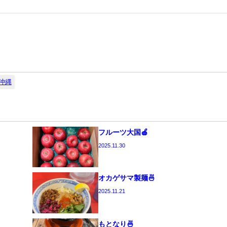
沖縄
フルーツ大国🍎
2025.11.30
オカゲサマ製麺🍜
2025.11.21
もとなり🍜