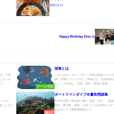
2025.11.17
Happy Birthday Dive ☆
深海とは
が、丁寧
こんにちは！タクミです！ 今回は深海シリー
しかった
弾！ 深海についてです！ 深海とは、水深200
...
いところを指し、冷温、高圧、暗黒の世界...
ワースタ日記
ボートファンダイブ＠慶良間諸島
かったで
今日の天気：晴れ時々曇り 水温：22℃ 気温
 楽しいガイ
風向：東北東 波高：1.5m どーもHATAちゃ
日はボートで慶良間諸島まで...
海ログ