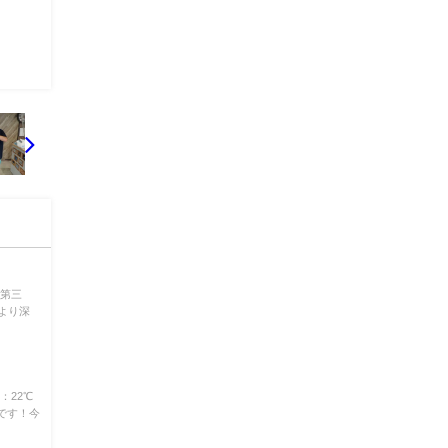
ズ第三
mより深
：22℃
んです！今