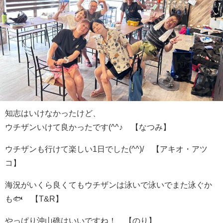
知志はいけなかったけど、
ウチザンいけて良かったです(^^♪ 【なつみ】
ウチザンも行けて楽しい1日でした(^^)/ 【アキオ・アツ
コ】
海況がいくら良くてもウチザンは泳いで泳いでまた泳ぐか
も🐟 【T&R】
やっぱり沖山礁はいいですね！ 【のり】