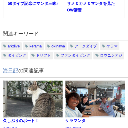
50ダイブ記念にマンタ三昧♪
サメ＆カメ＆マンタを見た
OW講習
関連キーワード
arkdive
kerama
okinawa
アークダイブ
ケラマ
ダイビング
ドリフト
ファンダイビング
ロウニンアジ
海日記
の関連記事
久しぶりのボート！
ケラマンタ