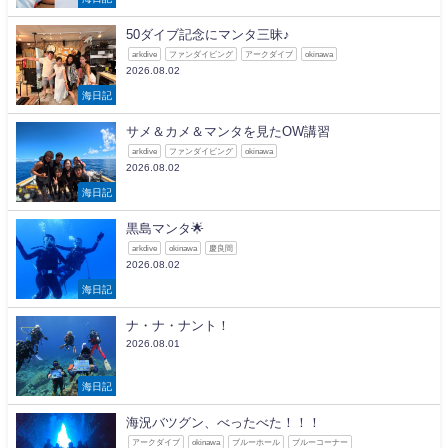
50ダイブ記念にマンタ三昧♪
arkdive
ファンダイビング
アークダイブ
okinawa
2026.08.02
海日記
サメ＆カメ＆マンタを見たOW講習
arkdive
ファンダイビング
okinawa
2026.08.02
海日記
黒島マンタ🌟
arkdive
okinawa
慶良間
2026.08.02
海日記
ナ・ナ・ナント！
2026.08.01
海日記
海況バツグン、べったべた！！！
アークダイブ
okinawa
ブルーホール
ブルーコーナー