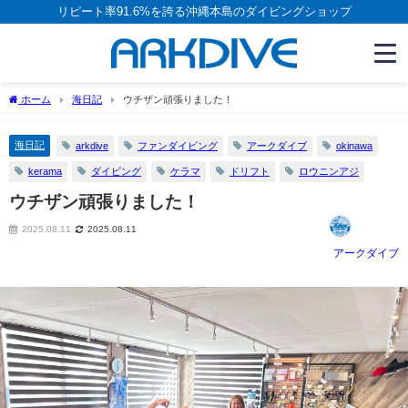
リピート率91.6%を誇る沖縄本島のダイビングショップ
ホーム
海日記
ウチザン頑張りました！
海日記
arkdive
ファンダイビング
アークダイブ
okinawa
kerama
ダイビング
ケラマ
ドリフト
ロウニンアジ
ウチザン頑張りました！
2025.08.11
2025.08.11
アークダイブ