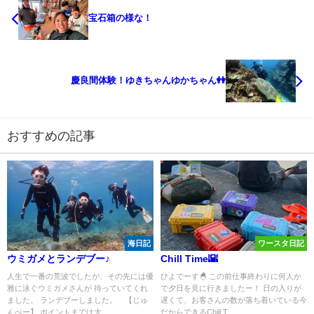
宝石箱の様な！
慶良間体験！ゆきちゃんゆかちゃん👭
おすすめの記事
海日記
ワースタ日記
ウミガメとランデブー♪
Chill Time🌇
人生で一番の荒波でしたが、その先には優
ひよでーす🐣 この前仕事終わりに何人か
雅に泳ぐウミガメさんが 待っていてくれ
で夕日を見に行きましたー！ 日の入りが
ました。 ランデブーしました。 【じゅ
遅くて、お客さんの数が落ち着いている今
んぺー】 ポイントまでは大...
だからできるChill T...