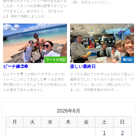
数年振りのダイビングで一部不安もありま
（笑） 今日もトレーニン...
したが、スタッフの見事の誘導でダイビン
グできました。ありがとう。【やまちゃ
ん】 初めて体験しましたが、...
ワースタ日記
海日記
ビーチ練⛱️⚽️
楽しい最終日
ひよでーす🐣 この前ビーチでサッカーの
クジラも見れてウチザンにも行けて楽しい
トレーニングしてきました⚽️ うるま市の
最終日でした！ちーガイドありがとう「ア
伊計島に行ってきたんですけど砂浜がふか
キオアツコ」 あっという間におわってし
ふか過ぎてめちゃめちゃし...
まった。今回後半体がボロボ...
2026年8月
月
火
水
木
金
土
日
1
2