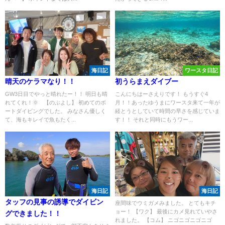
海日記
ワースタ日記
晴天のケラマなり！！
初うらまえダイブー
GW3日目でやっと晴れたー！！ 明日も晴
こんにちはーさえりです！ もうすぐ4
れてくれ！🌞 【のぶよし】 初めてのボ
月！！あったゆうまにワースタ来て一年が
ートダイビングでした。 みなさん優しく
経とうとしていて時間の早さを感じていま
て、海もキレイで魚もたく...
す！！ それと同時にもうワー...
海日記
海日記
タッフの見事の誘導でダイビン
座間味でウミガメみました。 とてもキチ
ョー！ 【ワク】 最後にカメ見れていやさ
グできました！！
れました。 【コム】 ニゴニゴニゴニゴ