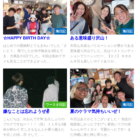
海日記
海日記
☆HAPPY BIRTH DAY☆
ある意味盛り沢山！
はじめての恩納村とてもきれいでした「さ
天気も水温もバリエーションが豊かである
いとう」 雨でしたが水中散歩を3回もで
意味盛り沢山でした。次はベストコンディ
き、大満足の1日でした。今回は初めてサ
ションでリベンジだー。【エミ】 キホさ
メも見ることができよかった...
ん今日も楽しいガイドありが...
ワースタ日記
海日記
嫌なことは忘れようぜ✌️
夏のケラマ気持ちいいぜ！
こんにちは、れおんです🌺 お久しぶりの
今日はありがとうございました！ 知志の
ブログですねー！！！（笑） １１月も3連
地形楽しかったです(^^♪ 黄色いフグの赤
休が終わり 忙しさもなんとか乗り越えた
ちゃんやウミガメ、可愛かったです✨ ま
今日この頃…🤨 そして、...
た沖縄に来た時に寄らせ...