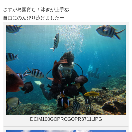
さすが島国育ち！泳ぎが上手👏
自由にのんびり泳げましたー
DCIM100GOPROGOPR3711.JPG