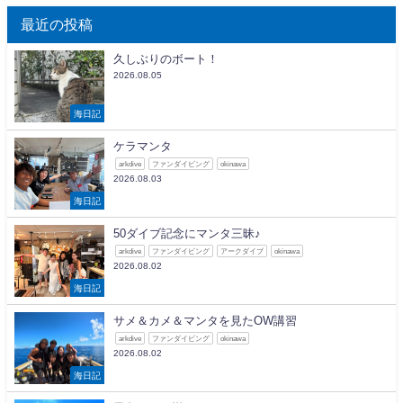
最近の投稿
久しぶりのボート！
2026.08.05
海日記
ケラマンタ
arkdive
ファンダイビング
okinawa
2026.08.03
海日記
50ダイブ記念にマンタ三昧♪
arkdive
ファンダイビング
アークダイブ
okinawa
2026.08.02
海日記
サメ＆カメ＆マンタを見たOW講習
arkdive
ファンダイビング
okinawa
2026.08.02
海日記