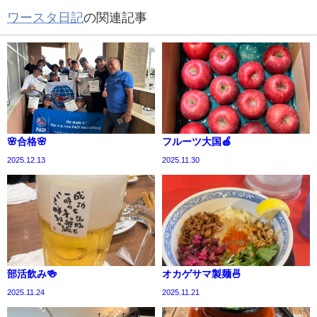
ワースタ日記
の関連記事
🌸合格🌸
フルーツ大国🍎
2025.12.13
2025.11.30
部活飲み🍻
オカゲサマ製麺🍜
2025.11.24
2025.11.21