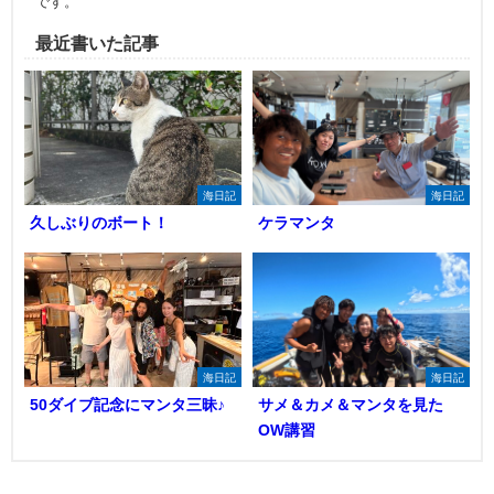
です。
最近書いた記事
海日記
海日記
久しぶりのボート！
ケラマンタ
海日記
海日記
50ダイブ記念にマンタ三昧♪
サメ＆カメ＆マンタを見た
OW講習