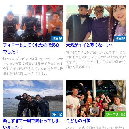
海日記
海日記
フォローもしてくれたので安心
天気がイイと寒くな～い♪
でした！
3日間のダイビング楽しかったです！ また
次回も楽しみにしているので早く潜りたい
初めてのダイビング体験でしたが、コンデ
です(^^) 【アッキー】 2日連続砂辺🐟 今
ィションが良く最高の体験ができました！
日はお天気良くて...
今までダイビングをしてこなかった事を後
悔するほど楽しかったです！...
海日記
ワースタ日記
楽しすぎて一瞬で終わってしま
こどもの日🎏
いました！
ひよでーす🐣 今日は仕事終わりに部活の