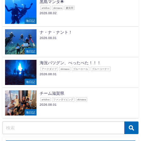
黒島マンタ🌟
arkdive
okinawa
慶良間
2026.08.02
海日記
ナ・ナ・ナント！
2026.08.01
海日記
海況バツグン、べったべた！！！
アークダイブ
okinawa
ブルーホール
ブルーコーナー
2026.08.01
海日記
チーム滋賀県
arkdive
ファンダイビング
okinawa
2026.08.01
海日記