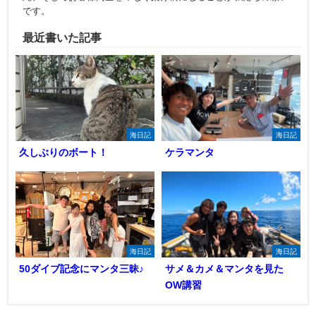
です。
最近書いた記事
海日記
海日記
久しぶりのボート！
ケラマンタ
海日記
海日記
50ダイブ記念にマンタ三昧♪
サメ＆カメ＆マンタを見た
OW講習