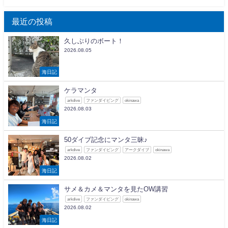
最近の投稿
久しぶりのボート！
2026.08.05
海日記
ケラマンタ
arkdive
ファンダイビング
okinawa
2026.08.03
海日記
50ダイブ記念にマンタ三昧♪
arkdive
ファンダイビング
アークダイブ
okinawa
2026.08.02
海日記
サメ＆カメ＆マンタを見たOW講習
arkdive
ファンダイビング
okinawa
2026.08.02
海日記