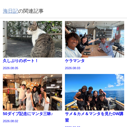
海日記
の関連記事
久しぶりのボート！
ケラマンタ
2026.08.05
2026.08.03
50ダイブ記念にマンタ三昧♪
サメ＆カメ＆マンタを見たOW講
習
2026.08.02