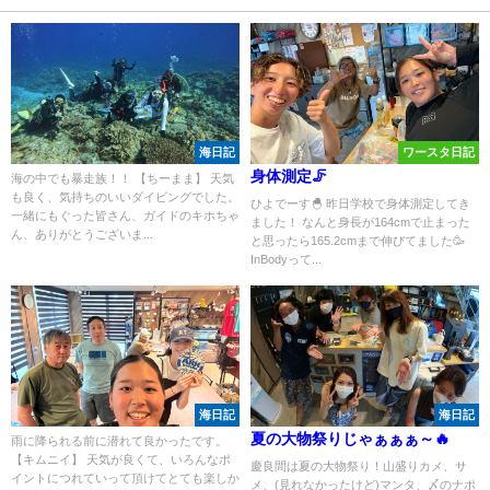
海日記
ワースタ日記
身体測定🦵
海の中でも暴走族！！ 【ちーまま】 天気
も良く、気持ちのいいダイビングでした。
ひよでーす🐣 昨日学校で身体測定してき
一緒にもぐった皆さん、ガイドのキホちゃ
ました！ なんと身長が164cmで止まった
ん、ありがとうございま...
と思ったら165.2cmまで伸びてました🥳
InBodyって...
海日記
海日記
夏の大物祭りじゃぁぁぁ～🔥
雨に降られる前に潜れて良かったです。
【キムニイ】 天気が良くて、いろんなポ
慶良間は夏の大物祭り！山盛りカメ、サ
イントにつれていって頂けてとても楽しか
メ、(見れなかったけど)マンタ、〆のナポ