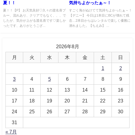
夏！！
気持ちよかったぁ～！
夏！！【P】 お天気良好♡久々の渡名喜ブ
すごく海がぬけてて気持ちよかったぁ～！
ルー、流れあり、クリアでもなく、、、で
【デニー】 今日は1本目にBCが壊れて残
したが、気分が上がる渡名喜です♡楽しか
念…2本目からはレンタルで楽しく優雅に
ったです、ありがとうござ...
潜れました。【ちえみ】 ...
2026年8月
月
火
水
木
金
土
日
1
2
3
4
5
6
7
8
9
10
11
12
13
14
15
16
17
18
19
20
21
22
23
24
25
26
27
28
29
30
31
« 7月