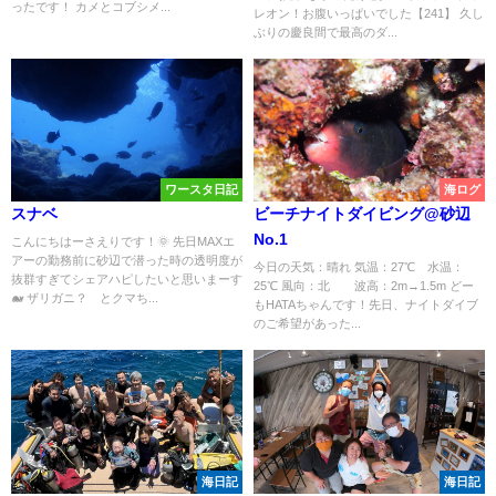
ったです！ カメとコブシメ...
レオン！お腹いっぱいでした【241】 久し
ぶりの慶良間で最高のダ...
ワースタ日記
海ログ
スナベ
ビーチナイトダイビング@砂辺
No.1
こんにちはーさえりです！🌞 先日MAXエ
アーの勤務前に砂辺で潜った時の透明度が
今日の天気：晴れ 気温：27℃ 水温：
抜群すぎてシェアハピしたいと思いまーす
25℃ 風向：北 波高：2m→1.5m どー
🐋 ザリガニ？ とクマち...
もHATAちゃんです！先日、ナイトダイブ
のご希望があった...
海日記
海日記