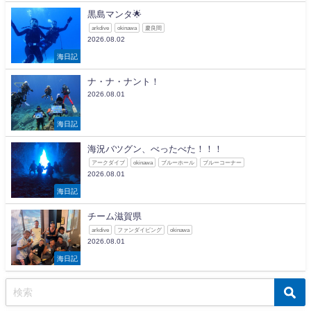
黒島マンタ🌟
arkdive
okinawa
慶良間
2026.08.02
海日記
ナ・ナ・ナント！
2026.08.01
海日記
海況バツグン、べったべた！！！
アークダイブ
okinawa
ブルーホール
ブルーコーナー
2026.08.01
海日記
チーム滋賀県
arkdive
ファンダイビング
okinawa
2026.08.01
海日記