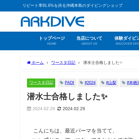
リピート率91.6%を誇る沖縄本島のダイビングショップ
トップページ
当店について
体験ダイビ
HOME
ABOUT US
DISCOVER DIV
ホーム
ワースタ日記
潜水士合格しました✨
ワースタ日記
PADI
#2024
#山梨
#本栖
潜水士合格しました✨
2024.02.29
2024.02.29
こんにちは、最近パーマを当てて、