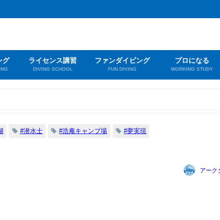
ング
ライセンス講習
ファンダイビング
プロになる
ING
DIVING SCHOOL
FUN DIVING
WORKING STUDY
湖
#潜水士
#浩庵キャンプ場
#夢実現
アーク