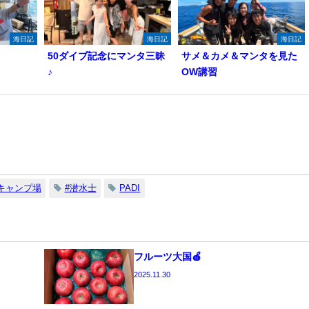
海日記
海日記
海日記
50ダイブ記念にマンタ三昧
サメ＆カメ＆マンタを見た
♪
OW講習
キャンプ場
#潜水士
PADI
フルーツ大国🍎
2025.11.30