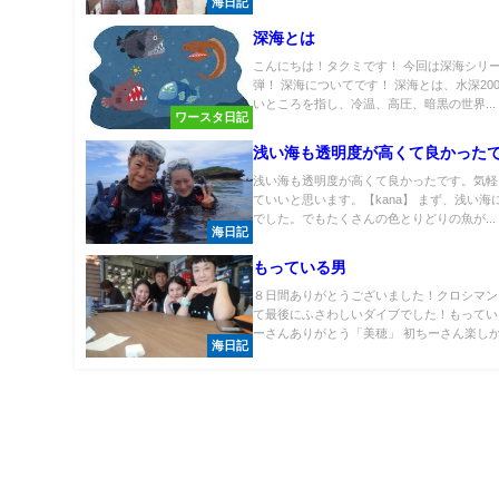
海日記
深海とは
こんにちは！タクミです！ 今回は深海シリ
弾！ 深海についてです！ 深海とは、水深20
いところを指し、冷温、高圧、暗黒の世界...
ワースタ日記
浅い海も透明度が高くて良かった
浅い海も透明度が高くて良かったです。気軽
ていいと思います。【kana】 まず、浅い海
でした。でもたくさんの色とりどりの魚が...
海日記
もっている男
８日間ありがとうございました！クロシマン
て最後にふさわしいダイブでした！もってい
ーさんありがとう「美穂」 初ちーさん楽しかっ
海日記