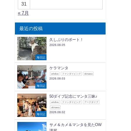
31
« 7月
最近の投稿
久しぶりのボート！
2026.08.05
海日記
ケラマンタ
arkdive
ファンダイビング
okinawa
2026.08.03
海日記
50ダイブ記念にマンタ三昧♪
arkdive
ファンダイビング
アークダイブ
okinawa
2026.08.02
海日記
サメ＆カメ＆マンタを見たOW
講習