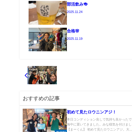
部活飲み🍻
2025.11.24
合格🌸
2025.11.19
おすすめの記事
初めて見たロウニンアジ！
本日コンディション良しで気持ち良かったです
海中に置いてきました。みな様気を付けまし
【まーくん】 初めて見たロウニンアジ。大..