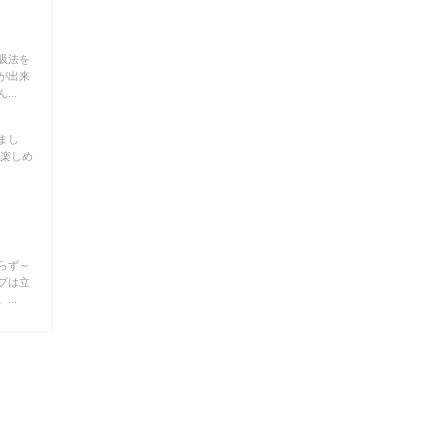
吸法を
が出来
..
まし
り楽しめ
.
らず～
プは立
..