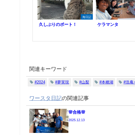
海日記
久しぶりのボート！
ケラマンタ
関連キーワード
#2024
#夢実現
#山梨
#本栖湖
#浩庵
ワースタ日記
の関連記事
🌸合格🌸
2025.12.13