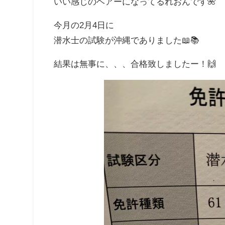
いい感じのヘアーになってるれおんです🌺
今月の2月4日に
潜水士の試験が沖縄でありました📖📚
結果は無事に、、、合格致しましたー！🙌