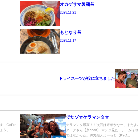
オカゲサマ製麺🍜
2025.11.21
もとなり🍜
2025.11.17
ドライスーツが役に立ちました
でたゾ☆ケラマンタ☆
。GoPro
ケラマンタ最高！！次回は来年かなー、またよ
ょう。
アークさん【京chan】 マンタ見た、、、がそ
.
ではなかった。脚力鍛えよーっと【KYO...