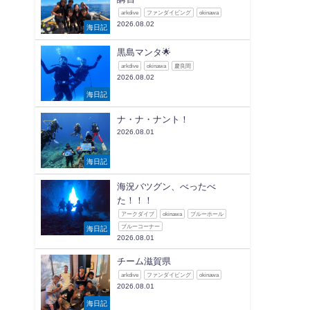
arkdive
ファンダイビング
okinawa
2026.08.02
海日記
黒島マンタ🌟
arkdive
okinawa
慶良間
2026.08.02
海日記
ナ・ナ・ナント！
2026.08.01
海日記
海況バツグン、べったべ
た！！！
アークダイブ
okinawa
ブルーホール
ブルーコーナー
海日記
2026.08.01
チーム滋賀県
arkdive
ファンダイビング
okinawa
2026.08.01
海日記