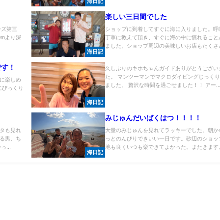
海日記
楽しい三日間でした
ーズ第三
ショップに到着してすぐに海に入りました。呼
0mより深
丁寧に教えて頂き、すぐに海の中に慣れること
ました。ショップ周辺の美味しいお店もたくさん.
海日記
です！
久しぶりのキホちゃんガイドありがとうござい
た。 マンツーマンでマクロダイビングじっく
に楽しめ
ました。 贅沢な時間を過ごせました！！ アー..
にびっくり
海日記
みじゅんだいばくはつ！！！！
タも見れ
大量のみじゅんを見れてラッキーでした。朝か
る男、ち
っとのんびりできいい一日です。砂辺のショッ
...
地も良くいつも楽できてよかった。またきます。.
海日記