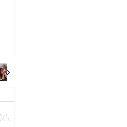
ろしく
れどころ