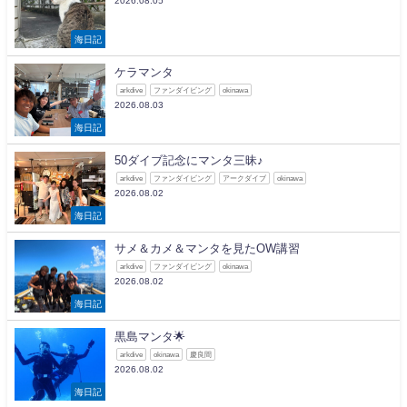
2026.08.05
海日記
ケラマンタ
arkdive
ファンダイビング
okinawa
2026.08.03
海日記
50ダイブ記念にマンタ三昧♪
arkdive
ファンダイビング
アークダイブ
okinawa
2026.08.02
海日記
サメ＆カメ＆マンタを見たOW講習
arkdive
ファンダイビング
okinawa
2026.08.02
海日記
黒島マンタ🌟
arkdive
okinawa
慶良間
2026.08.02
海日記