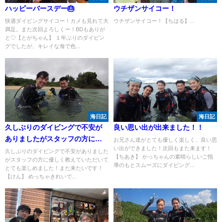
ハッピーバースデー🎂
ウチザンサイコー！
快適ダイビングサイコー！カメも見れて大
ウチザンサイコー！【ちはる】...
満足。また次回よろしくー！BDもありが
と♡【とがちゃん】 １年ぶりのダイビン
グでしたが、キレイな海で色...
海日記
海日記
久しぶりのダイビングで不安が
良い思い出が出来ました！！
ありましたがスタッフの方に優
お兄さん達がとても優しく楽しく、良い思
い出ができました！次回もまた来ます！
しく教えていただいてとても楽
久しぶりのダイビングで不安がありました
【ちあき】 かっちゃんの素晴らしいご指
がスタッフの方に優しく教えていただいて
しめました！また来たいです！
導のもとスムーズにダイビング...
とても楽しめました！また来たいです！
【けん】 めっちゃきれいで...