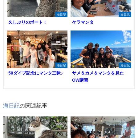
海日記
海日記
久しぶりのボート！
ケラマンタ
海日記
海日記
50ダイブ記念にマンタ三昧♪
サメ＆カメ＆マンタを見た
OW講習
海日記
の関連記事