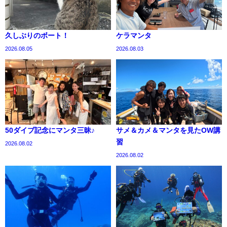
久しぶりのボート！
ケラマンタ
2026.08.05
2026.08.03
50ダイブ記念にマンタ三昧♪
サメ＆カメ＆マンタを見たOW講
習
2026.08.02
2026.08.02