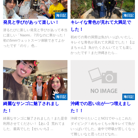
海日記
海日記
発見と学びがあって楽しい！
キレイな青色が見れて大満足で
した！
潜るたびに新しい発見と学びがあって本当
に楽しい「Naomi」 7月なのに寒かった！
初めての青の洞窟は魚がいっぱいいたし、
初の5mmウェットスーツ体験できてよか
キレイな青色が見れて大満足でした！【は
ったです「のり」 色...
まちゃん】 魚がたくさんいてとても楽し
かったです！また沖縄きたら...
海日記
海日記
綺麗なサンゴに魅了されまし
沖縄での思い出が一つ増えまし
た！
た！！
綺麗なサンゴに魅了されました！また是非
沖縄でやりたいことNO1でやっとこれた
利用させてください！【あい】 荒れてま
ダイビング！めちゃくちゃ海キレイで魚が
した、最高でした【せいいち】...
いっぱいでした。途中で呼吸が苦しくなっ
て難しいなと思ったけどなれ...