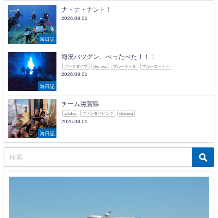
ナ・ナ・ナント！
2026.08.01
海日記
海況バツグン、べったべた！！！
アークダイブ
okinawa
ブルーホール
ブルーコーナー
2026.08.01
海日記
チーム滋賀県
arkdive
ファンダイビング
okinawa
2026.08.01
海日記