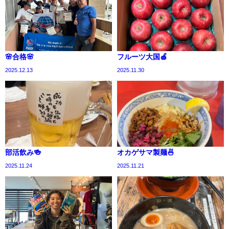
🌸合格🌸
フルーツ大国🍎
2025.12.13
2025.11.30
部活飲み🍻
オカゲサマ製麺🍜
2025.11.24
2025.11.21