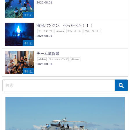
2026.08.01
海日記
海況バツグン、べったべた！！！
アークダイブ
okinawa
ブルーホール
ブルーコーナー
2026.08.01
海日記
チーム滋賀県
arkdive
ファンダイビング
okinawa
2026.08.01
海日記