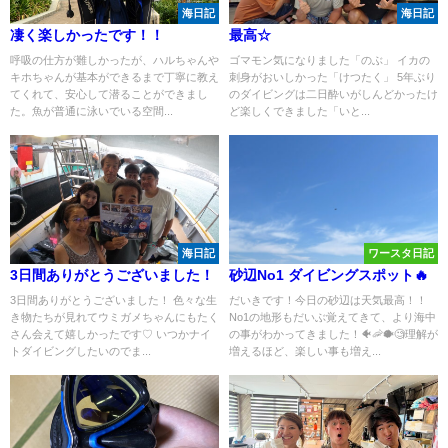
海日記
海日記
凄く楽しかったです！！
最高☆
呼吸の仕方が難しかったが、ハルちゃんや
ゴマモン気になりました「のぶ」 イカの
キホちゃんが基本ができるまで丁寧に教え
刺身がおいしかった「けつたく」 5年ぶり
てくれて、安心して潜ることができまし
のダイビングは二日酔いがしんどかったけ
た。魚が普通に泳いでいる空間...
ど楽しくできました「いと...
海日記
ワースタ日記
3日間ありがとうございました！
砂辺No1 ダイビングスポット🔥
3日間ありがとうございました！ 色々な生
だいきです！今日の砂辺は天気最高！！
き物たちが見れてウミガメちゃんにもたく
No1の地形もだいぶ覚えてきて、より海中
さん会えて嬉しかったです♡ いつかナイ
の事がわかってきました！🐠🦐🐡🧐理解が
トダイビングしたいのでま...
増えるほど、楽しい事も増え...