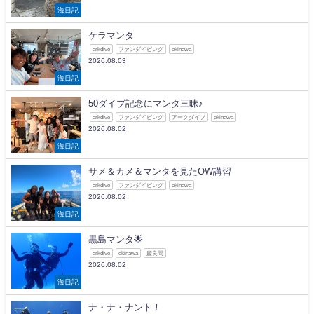
海日記
ケラマンタ
arkdive
ファンダイビング
okinawa
2026.08.03
海日記
50ダイブ記念にマンタ三昧♪
arkdive
ファンダイビング
アークダイブ
okinawa
2026.08.02
海日記
サメ＆カメ＆マンタを見たOW講習
arkdive
ファンダイビング
okinawa
2026.08.02
海日記
黒島マンタ🌟
arkdive
okinawa
慶良間
2026.08.02
海日記
ナ・ナ・ナント！