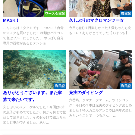
ワースタ日記
海日記
MASK！
久しぶりのマクロマンツー☆
こんにちは！タクミです！ ついに！自分
今日も(は)１日楽しかった！愛ちゃんも次
のマスクを買いました！ 種類はパラゴン
もヨロ！ありがとうでした【くぼっち】...
で色はブルーにしました。 やっぱり自分
専用の器材があるとテンショ...
海日記
海日記
ありがとうございます。また家
充実のダイビング
族で来たいです。
六番崎、タマナーファーム、ツインロッ
ク！今日の３本は充実のダイビング楽しめ
久しぶりのスノーケルでした！今回は6才
ました！特大カエルアンコウは来年の楽し
の息子が初めてでしたが、何から何まで世
みということで「つるさん」 ...
話して頂きました。そのおかげで親たちも
楽しむ事ができました。あり...