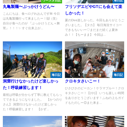
ワースタ日記
海日記
丸亀製麺〜ぶっかけうどん〜
フリソデエビやGTにも会えて楽
しかった！
こんにちは、食べログれおんです🌺 今日
は丸亀製麺行って来ましたー！🙌（笑）
夏のDive楽しかった。今回もありがとうご
自分が食べたのが 『ぶっかけうどん＋舞
ざいました。【タカ】 毎日海況サイコー
茸』！！！✨ すぐ出来上が...
できもちいいー♡まだまだ続くよ夏休
み！！【ちーまま】 今回は...
海日記
海日記
洞窟行けなかったけど楽しかっ
クロキタさいこー！
た！呼吸練習します！
ひさびさのピーカン！ケラマブルー！クロ
キタさいこー！【(や)】 いつも楽しい時間
最初は呼吸が分からず丁寧に教えてもらっ
をありがとうございます！ふねの上もガイ
てできるようになりました。 【かつのり
ドもたのしー😊また来ま...
さん】 洞窟行けなかったけど楽しかっ
た！呼吸練習します！ 【かず...