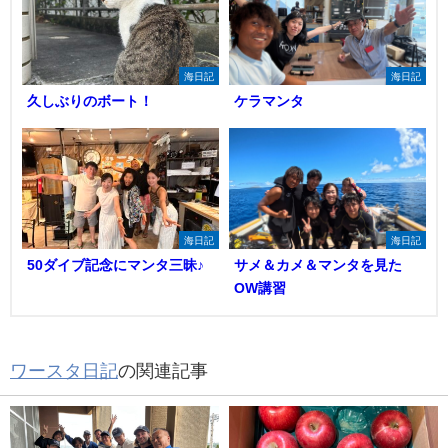
海日記
海日記
久しぶりのボート！
ケラマンタ
海日記
海日記
50ダイブ記念にマンタ三昧♪
サメ＆カメ＆マンタを見た
OW講習
ワースタ日記
の関連記事