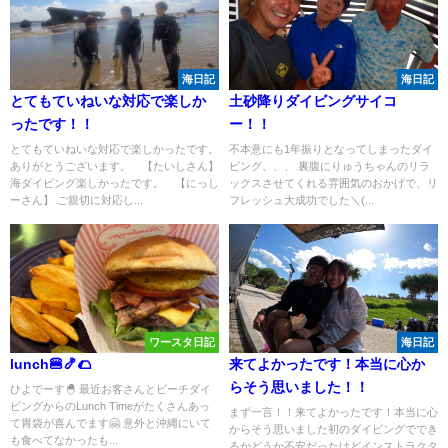
海日記
海日記
とてもていねいな対応で楽しか
土砂降りダイビングサイコ
ったです！！
ー！！
とてもていねいな対応で楽しかったです。
不本意にも1年振りとなってしまったダイ
ありがとうございます。 【たいしさん】
ビング、、、 裏腹にりゅうちゃんのリラ
海ダイビング楽しかったです。 【にっし
ックスさせてくれる雰囲気のおかげで、リ
ーさん】 ご親切に対応し...
フレッシュ大成功でした＼(...
ワースタ日記
海日記
lunch🍔🍤🌮
来てよかったです！本当に心か
らそう思いました！！
ひよでーす🐣 最近お客さんとビーチダイ
ビングからのLunch Timeがたくさんあっ
まず一言！！来てよかったです！本当に心
て胃袋が喜んでます🤗 意外と沖縄にいて
からそう思いました初のダイビングででき
も食べてなかったも...
るかどうか不安だったけどインストラクタ