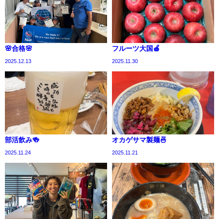
🌸合格🌸
フルーツ大国🍎
2025.12.13
2025.11.30
部活飲み🍻
オカゲサマ製麺🍜
2025.11.24
2025.11.21