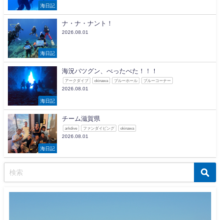
海日記
ナ・ナ・ナント！
2026.08.01
海日記
海況バツグン、べったべた！！！
アークダイブ
okinawa
ブルーホール
ブルーコーナー
2026.08.01
海日記
チーム滋賀県
arkdive
ファンダイビング
okinawa
2026.08.01
海日記