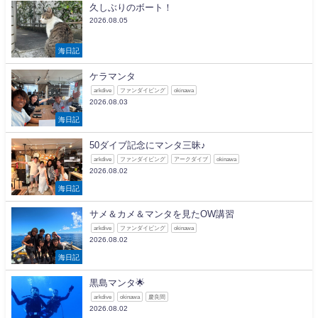
久しぶりのボート！
2026.08.05
海日記
ケラマンタ
arkdive
ファンダイビング
okinawa
2026.08.03
海日記
50ダイブ記念にマンタ三昧♪
arkdive
ファンダイビング
アークダイブ
okinawa
2026.08.02
海日記
サメ＆カメ＆マンタを見たOW講習
arkdive
ファンダイビング
okinawa
2026.08.02
海日記
黒島マンタ🌟
arkdive
okinawa
慶良間
2026.08.02